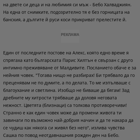
на двете си деца и на любимия си мъж - Бебо Халваджиян.
На една от снимките, подозрително тя е без горницата на
банския, а дългите й руси коси прикриват прелестите й.
РЕКЛАМА
Един от последните постове на Алекс, която едно време я
спрягаха като българската Парис Хилтън е свързан с друго
интимно преживяване от Малдивите. Посланието обаче е за
нейния човек. "Тогава нищо не разбирах! Би трябвало да го
преценявам не по думите, а по делата. То ме изпълваше с
благоухание и светлина. Изобщо не биваше да бягам! Зад
дребните му хитрости трябваше да доловя неговата
нежност. Цветята (близнаци) са толкова противоречиви!
Странно е как един човек може да промени живота ти
завинаги по възможно най-добрия начин и да те накара да
се чудиш как някога си живял без него", излива чувства
Сашка по повод неотдавнашния рожден ден на Бебо.