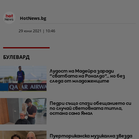
HotNews.bg
29 юни 2021 | 10:46
БУЛЕВАРД
Лудост на Мадейра заради
"сватбата на Роналдо"... но без
следа от младоженците
Педри също спази обещанието си
по случай световната титла,
остана само Ямал
Пуерториканска музикална звезда