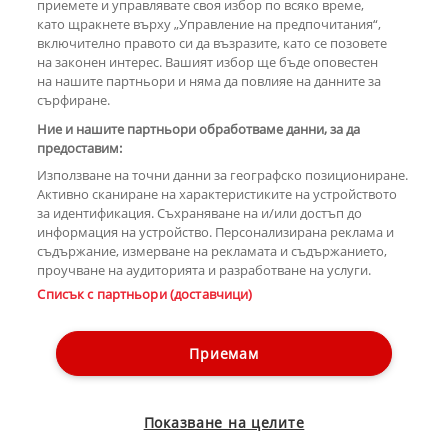
приемете и управлявате своя избор по всяко време,
като щракнете върху „Управление на предпочитания“,
включително правото си да възразите, като се позовете
на законен интерес. Вашият избор ще бъде оповестен
КОМЕНТАРИ
на нашите партньори и няма да повлияе на данните за
сърфиране.
Ние и нашите партньори обработваме данни, за да
предоставим:
РЕКЛАМА
Използване на точни данни за географско позициониране.
Активно сканиране на характеристиките на устройството
за идентификация. Съхраняване на и/или достъп до
информация на устройство. Персонализирана реклама и
съдържание, измерване на рекламата и съдържанието,
проучване на аудиторията и разработване на услуги.
Copyright © 2007-2026 Hotnews.bg. Всички права запазени.
Списък с партньори (доставчици)
Този уебсайт е собственост на Sportal Media Group
Контакти
За рекламa
Общи условия
Етични правила на НСС
Приемам
Управление на предпочитания
Лични данни
Показване на целите