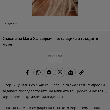
Instagram
Снахата на Маги Халваджиян се плацика в гръцкото
море
РЕКЛАМА
С горнище или без е Алекс Енева на плажа? Този въпрос си
задаваха последователите на бившата танцьорка и настоящ
хореограф от фамилия Халваджиян.
Снахата на Маги се радва на гръцкото море в компанията