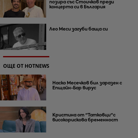
позира със Стоичков преди
концерта си в България
Лео Меси загуби баща си
ОЩЕ ОТ HOTNEWS
Наско Месечков бил заразен с
Епщайн-Бар вирус
Кристина от "Татковци"с
високорискова бременност