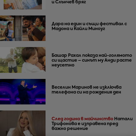
и Слънчев бряг
Дара на един и същи фестивал с
Мадона и Кайли Миноуг
Башар Рахал показа най-голямото
си щастие – синът му Анди расте
неусетно
Веселин Маринов не изключва
телефона си на рождения ден
След година в майчинство
Натали
Трифонова е изправена пред
важно решение