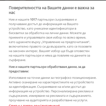
Поверителността на Вашите данни е важна за
30 години по-късно
Мадона и Кайли
нас
Миноуг - от съпернички до
Ние и нашите
1017
партньори съхраняваме и
приятелки
получаваме достъп до информация на Вашето
устройство, като уникални идентификатори в
бисквитки за обработка на лични данни. Можете да
РЕКЛАМА
приемете и управлявате своя избор по всяко време,
като щракнете върху „Управление на предпочитания“,
включително правото си да възразите, като се позовете
на законен интерес. Вашият избор ще бъде оповестен
КОМЕНТАРИ
на нашите партньори и няма да повлияе на данните за
сърфиране.
Ние и нашите партньори обработваме данни, за да
предоставим:
РЕКЛАМА
Използване на точни данни за географско позициониране.
Активно сканиране на характеристиките на устройството
за идентификация. Съхраняване на и/или достъп до
информация на устройство. Персонализирана реклама и
съдържание, измерване на рекламата и съдържанието,
проучване на аудиторията и разработване на услуги.
Copyright © 2007-2026 Hotnews.bg. Всички права запазени.
Списък с партньори (доставчици)