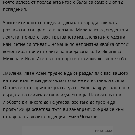
която излезе от последната игра с баланса само с 3 от 12
попадения.
Зрителите, които определят двойката заради голямата
разлика във възрастта в полза на Милена като „студента и
лелката“ приветстваха тръгването им. „Лелята и студента
най- сетне си отиват .. нямаше по неприятна двойка от тях“,
коментират почитателите на предаването. Те обвиняват
Милена и Иван-Асен в притворство, самохвалство и злоба.
„Милена, Иван-Асен, трудно е да се разделим с вас, защото
на този етап няма двойка, която да не ни е станала скъпа.
Оставяте категорично ярка следа в „Един за друг“, както и в
сърцата на всички останали участници. Нека огънят на
любовта ви никога да не угасва, все така да грее и да
продължи да осветява пътя ви занапред“, обърна се към
отпадналата двойка водещият Емил Чолаков.
РЕКЛАМА