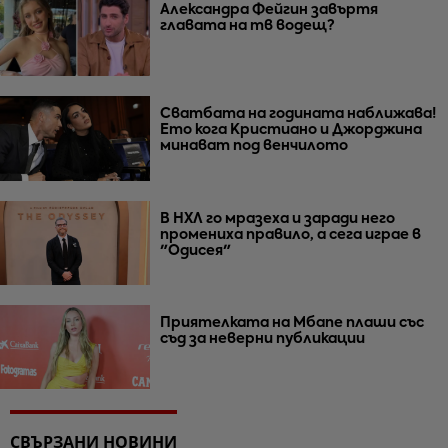
Александра Фейгин завъртя
главата на тв водещ?
Сватбата на годината наближава!
Ето кога Кристиано и Джорджина
минават под венчилото
В НХЛ го мразеха и заради него
промениха правило, а сега играе в
"Одисея"
Приятелката на Мбапе плаши със
съд за неверни публикации
СВЪРЗАНИ НОВИНИ