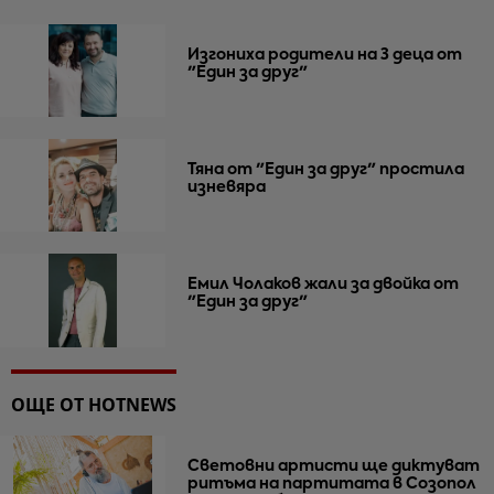
Изгониха родители на 3 деца от
"Един за друг"
Тяна от "Един за друг" простила
изневяра
Емил Чолаков жали за двойка от
"Един за друг"
ОЩЕ ОТ HOTNEWS
Световни артисти ще диктуват
ритъма на партитата в Созопол