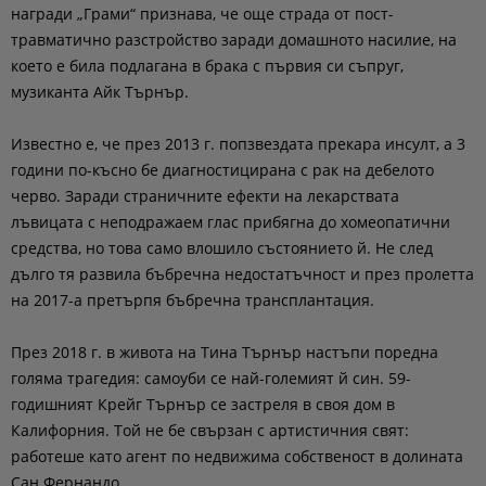
награди „Грами“ признава, че още страда от пост-
травматично разстройство заради домашното насилие, на
което е била подлагана в брака с първия си съпруг,
музиканта Айк Търнър.
Известно е, че през 2013 г. попзвездата прекара инсулт, а 3
години по-късно бе диагностицирана с рак на дебелото
черво. Заради страничните ефекти на лекарствата
лъвицата с неподражаем глас прибягна до хомеопатични
средства, но това само влошило състоянието й. Не след
дълго тя развила бъбречна недостатъчност и през пролетта
на 2017-а претърпя бъбречна трансплантация.
През 2018 г. в живота на Тина Търнър настъпи поредна
голяма трагедия: самоуби се най-големият й син. 59-
годишният Крейг Търнър се застреля в своя дом в
Калифорния. Той не бе свързан с артистичния свят:
работеше като агент по недвижима собственост в долината
Сан Фернандо.