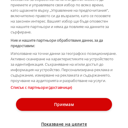
приемете и управлявате своя избор по всяко време,
като щракнете върху „Управление на предпочитания“,
включително правото си да възразите, като се позовете
на законен интерес. Вашият избор ще бъде оповестен
КОМЕНТАРИ
на нашите партньори и няма да повлияе на данните за
сърфиране.
Ние и нашите партньори обработваме данни, за да
предоставим:
РЕКЛАМА
Използване на точни данни за географско позициониране.
Активно сканиране на характеристиките на устройството
за идентификация. Съхраняване на и/или достъп до
информация на устройство. Персонализирана реклама и
съдържание, измерване на рекламата и съдържанието,
проучване на аудиторията и разработване на услуги.
Copyright © 2007-2026 Hotnews.bg. Всички права запазени.
Списък с партньори (доставчици)
Този уебсайт е собственост на Sportal Media Group
Контакти
За рекламa
Общи условия
Етични правила на НСС
Приемам
Управление на предпочитания
Лични данни
Показване на целите