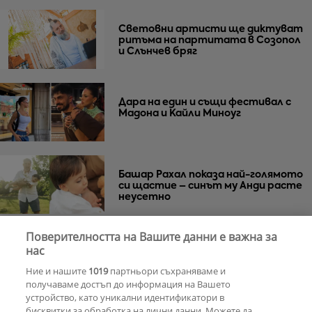
Световни артисти ще диктуват
ритъма на партитата в Созопол
и Слънчев бряг
Дара на един и същи фестивал с
Мадона и Кайли Миноуг
Башар Рахал показа най-голямото
си щастие – синът му Анди расте
неусетно
Поверителността на Вашите данни е важна за
Веселин Маринов не изключва
нас
телефона си на рождения ден
Ние и нашите
1019
партньори съхраняваме и
получаваме достъп до информация на Вашето
устройство, като уникални идентификатори в
бисквитки за обработка на лични данни. Можете да
РЕКЛАМА