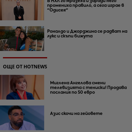
В НХЛ го мразеха и заради него
промениха правило, а сега играе в
"Одисея"
Роналдо и Джорджина се радват на
лукс и скъпи бижута
ОЩЕ ОТ HOTNEWS
Миглена Ангелова смени
телевизията с тениски! Продава
послания по 50 евро
Азис скочи на гейовете