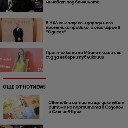
минават под венчилото
В НХЛ го мразеха и заради него
промениха правило, а сега играе в
"Одисея"
Приятелката на Мбапе плаши със
съд за неверни публикации
ОЩЕ ОТ HOTNEWS
Световни артисти ще диктуват
ритъма на партитата в Созопол
и Слънчев бряг