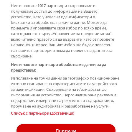
Миноуг - от съпернички до
Ние и нашите
1017
партньори съхраняваме и
приятелки
получаваме достъп до информация на Вашето
устройство, като уникални идентификатори в
бисквитки за обработка на лични данни. Можете да
РЕКЛАМА
приемете и управлявате своя избор по всяко време,
като щракнете върху „Управление на предпочитания“,
включително правото си да възразите, като се позовете
на законен интерес. Вашият избор ще бъде оповестен
КОМЕНТАРИ
на нашите партньори и няма да повлияе на данните за
сърфиране.
Ние и нашите партньори обработваме данни, за да
предоставим:
РЕКЛАМА
Използване на точни данни за географско позициониране.
Активно сканиране на характеристиките на устройството
за идентификация. Съхраняване на и/или достъп до
информация на устройство. Персонализирана реклама и
съдържание, измерване на рекламата и съдържанието,
проучване на аудиторията и разработване на услуги.
Copyright © 2007-2026 Hotnews.bg. Всички права запазени.
Списък с партньори (доставчици)
Този уебсайт е собственост на Sportal Media Group
Контакти
За рекламa
Общи условия
Етични правила на НСС
Приемам