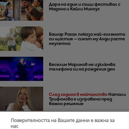
Дара на един и същи фестивал с
Мадона и Кайли Миноуг
Башар Рахал показа най-голямото
си щастие – синът му Анди расте
неусетно
Веселин Маринов не изключва
телефона си на рождения ден
След година в майчинство
Натали
Трифонова е изправена пред
важно решение
Поверителността на Вашите данни е важна за
30 години по-късно
Мадона и Кайли
нас