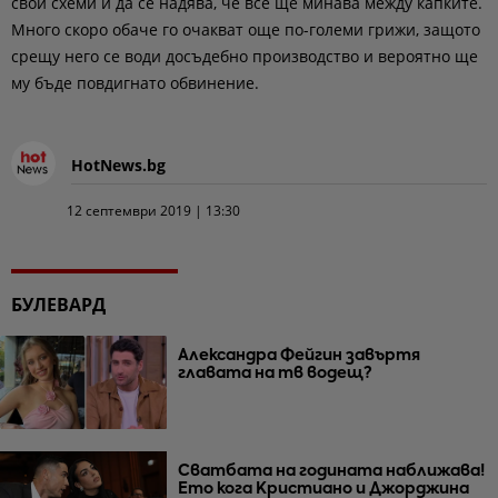
свои схеми и да се надява, че все ще минава между капките.
Много скоро обаче го очакват още по-големи грижи, защото
срещу него се води досъдебно производство и вероятно ще
му бъде повдигнато обвинение.
HotNews.bg
12 септември 2019 | 13:30
БУЛЕВАРД
Александра Фейгин завъртя
главата на тв водещ?
Сватбата на годината наближава!
Ето кога Кристиано и Джорджина