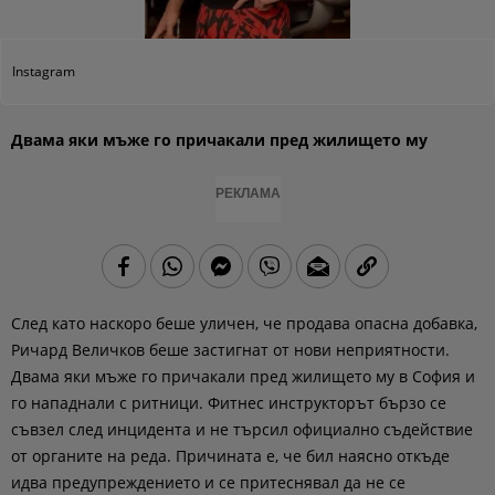
Instagram
Двама яки мъже го причакали пред жилището му
РЕКЛАМА
След като наскоро беше уличен, че продава опасна добавка,
Ричард Величков беше застигнат от нови неприятности.
Двама яки мъже го причакали пред жилището му в София и
го нападнали с ритници.
Фитнес инструкторът бързо се
съвзел след инцидента и не търсил официално съдействие
от органите на реда. Причината е, че бил наясно откъде
идва предупреждението и се притеснявал да не се