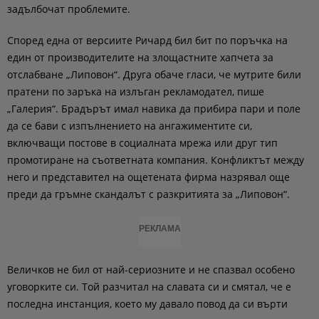
задълбочат проблемите.
Според една от версиите Ричард бил бит по поръчка на
един от производителите на злощастните хапчета за
отслабване „Липовон“. Друга обаче гласи, че мутрите били
пратени по заръка на излъган рекламодател, пише
„Галерия“. Брадърът имал навика да прибира пари и поле
да се бави с изпълнението на ангажиментите си,
включващи постове в социалната мрежа или друг тип
промотиране на съответната компания. Конфликтът между
него и представител на ощетената фирма назрявал още
преди да гръмне скандалът с разкритията за „Липовон“.
РЕКЛАМА
Величков не бил от най-сериозните и не спазвал особено
уговорките си. Той разчитал на славата си и смятал, че е
последна инстанция, което му давало повод да си върти