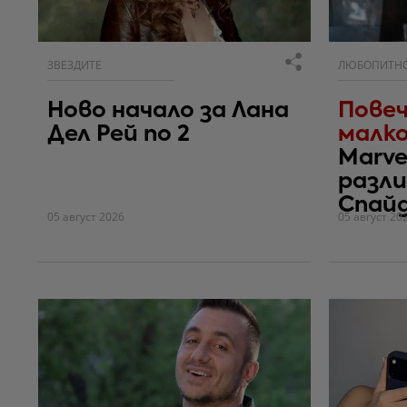
ЗВЕЗДИТЕ
ЛЮБОПИТН
Ново начало за Лана
Повеч
Дел Рей по 2
малко
Marve
разли
Спай
05 август 2026
05 август 20