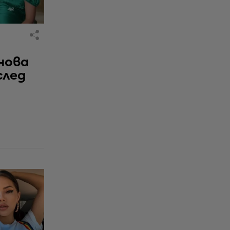
нова
след