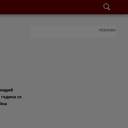
РЕКЛАМА
енадий
 година се
айна