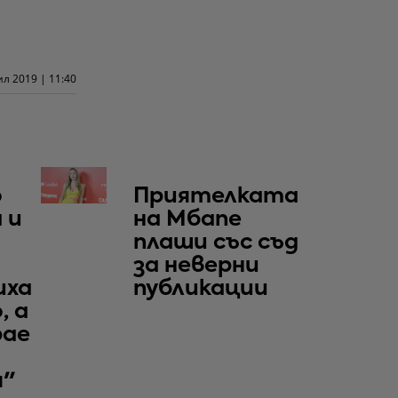
ил 2019 | 11:40
о
Приятелката
 и
на Мбапе
плаши със съд
за неверни
иха
публикации
, а
рае
я"