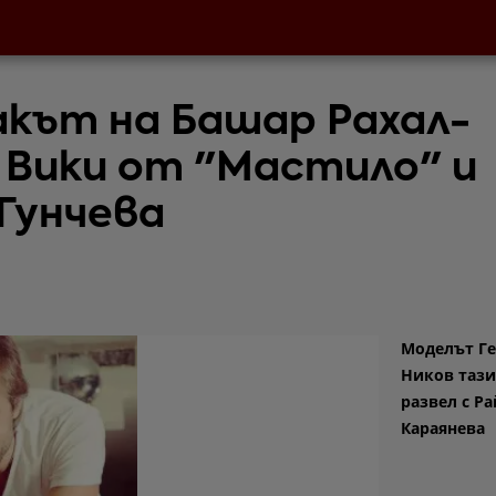
кът на Башар Рахал-
 Вики от "Мастило" и
 Гунчева
Моделът Г
Ников тази
развел с Р
Караянева