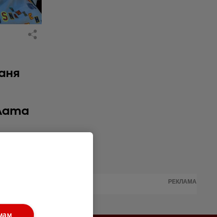
аня
ялата
РЕКЛАМА
мам