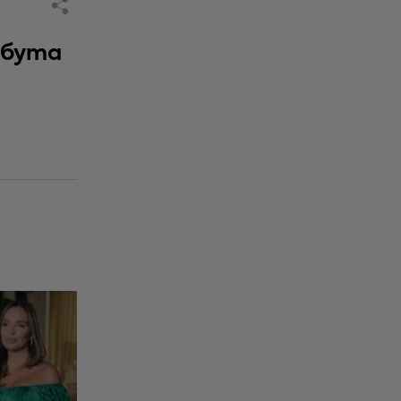
абута
а