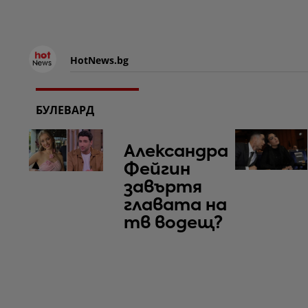
HotNews.bg
БУЛЕВАРД
Александра
Фейгин
завъртя
главата на
тв водещ?