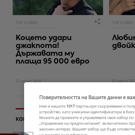
TOP STORIES
TOP STORIES
Коцето удари
Люби
джакпота!
двойк
Държавата му
плаща 95 000 евро
05 август 2026
05 август 20
Поверителността на Вашите данни е важ
Ние и нашите
1017
партньори съхраняваме и пол
устройство, като уникални идентификатори в биск
Можете да приемете и управлявате своя избор по 
КОМЕНТАРИ
„Управление на предпочитания“, включително прав
законен интерес. Вашият избор ще бъде оповесте
на данните за сърфиране.