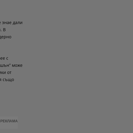
е знае дали
. В
одерно
ее с
ешън” може
ики от
ия също
РЕКЛАМА