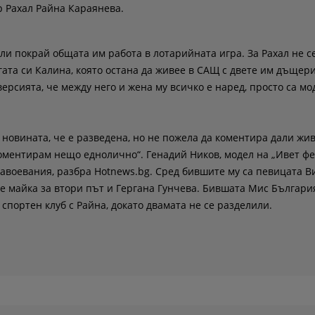
р Рахал Райна Караянева.
и покрай общата им работа в лотарийната игра. За Рахал не с
ата си Калина, която остана да живее в САЩ с двете им дъщери
рсията, че между него и жена му всичко е наред, просто са м
овината, че е разведена, но не пожела да коментира дали жив
коментирам нещо еднолично“. Генадий Ников, модел на „Ивет ф
 завоевания, разбра Hotnews.bg. Сред бившите му са певицата В
не майка за втори път и Гергана Гунчева. Бившата Мис Българ
спортен клуб с Райна, докато двамата не се разделили.