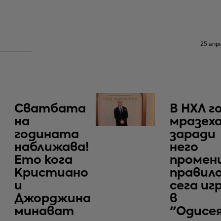
25 апр
Сватбата
В НХЛ г
на
мразеха
годината
заради
наближава!
него
Ето кога
промен
Кристиано
правило
и
сега иг
Джорджина
в
минават
"Одисе