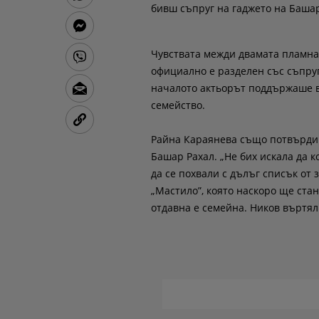
бивш съпруг на гаджето на Баша
Чувствата межди двамата пламнал
официално е разделен със съпруг
началото актьорът поддържаше ве
семейство.
Райна Караянева също потвърди н
Башар Рахал. „Не бих искала да 
да се похвали с дълъг списък от
„Мастило”, която наскоро ще ста
отдавна е семейна. Ников въртял 