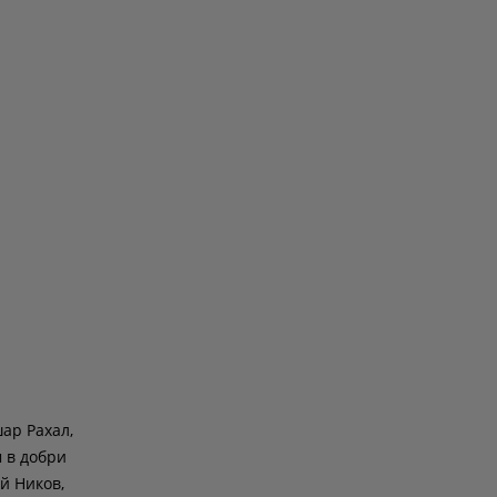
шар Рахал,
м в добри
й Ников,