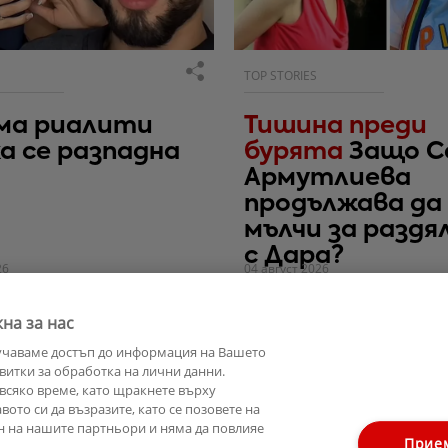
TOP STORIES
ма риалити
Тишина преди
а се разпадна
бурята
Защо С
Армутлиева
продължава да
мълчи за разд
с Дара?
26
04 август 2026
на за нас
учаваме достъп до информация на Вашето
витки за обработка на лични данни.
всяко време, като щракнете върху
ото си да възразите, като се позовете на
н на нашите партньори и няма да повлияе
Прие