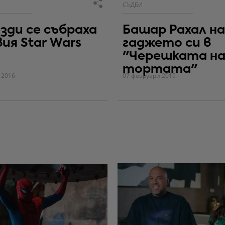
СЪДБИ
езди се събраха
Башар Рахал н
вия Star Wars
гаджето си в
"Черешката н
тортата"
 2016
07 февруари 2019