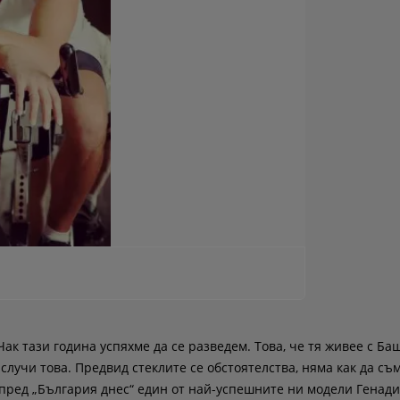
Чак тази година успяхме да се разведем. Това, че тя живее с Ба
случи това. Предвид стеклите се обстоятелства, няма как да съ
 пред „България днес“ един от най-успешните ни модели Генади