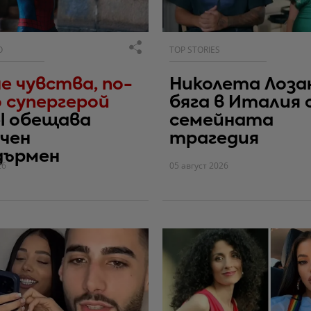
О
TOP STORIES
е чувства, по-
Николета Лоза
 супергерой
бяга в Италия 
l обещава
семейната
чен
трагедия
дърмен
26
05 август 2026