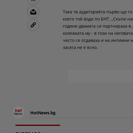
Така тв аудиторията първо ще го 
което той води по БНТ. „Скъпи 
години двамата си партнираха в 
колежката му - в този на негова
често се отдаваха и на интимни 
засега не е ясно.
HotNews.bg