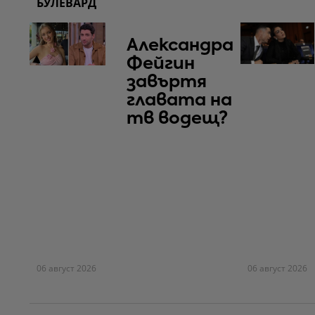
БУЛЕВАРД
Александра
Фейгин
завъртя
главата на
тв водещ?
06 август 2026
06 август 2026