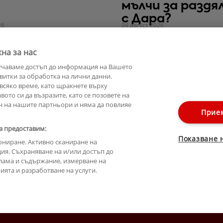
мълчи за разд
с Дара?
26
04 август 2026
на за нас
учаваме достъп до информация на Вашето
витки за обработка на лични данни.
всяко време, като щракнете върху
ото си да възразите, като се позовете на
н на нашите партньори и няма да повлияе
Прие
а предоставим:
Показване 
ониране. Активно сканиране на
ия. Съхраняване на и/или достъп до
лама и съдържание, измерване на
ята и разработване на услуги.
Лични данни