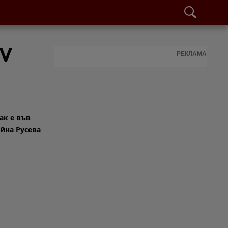
TV
РЕКЛАМА
ак е във
ойна Русева