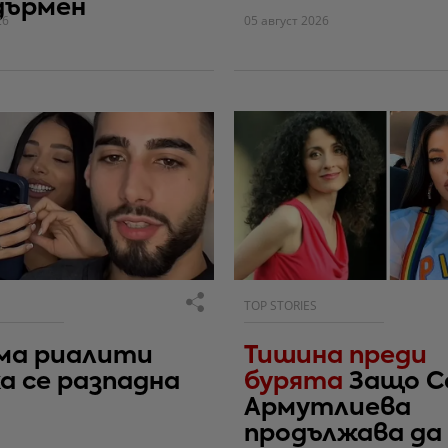
дърмен
26
05 август 2026
TOP STORIES
ма риалити
Тишина преди
а се разпадна
бурята
Защо С
Армутлиева
продължава да