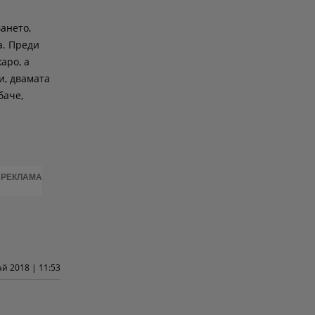
ването,
а. Преди
аро, а
и, двамата
баче,
РЕКЛАМА
ай 2018 | 11:53