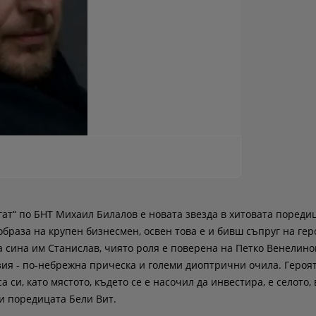
гат“ по БНТ Михаил Билалов е новата звезда в хитовата пореди
образа на крупен бизнесмен, освен това е и бивш съпруг на ге
а сина им Станислав, чиято роля е поверена на Петко Венелин
зия - по-небрежна прическа и големи диоптрични очила. Героят
си, като мястото, където се е насочил да инвестира, е селото, 
и поредицата Бели Вит.