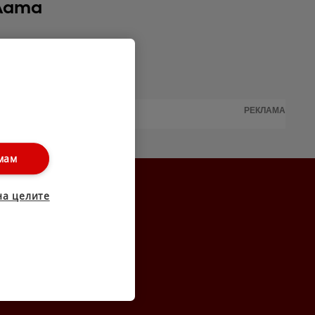
ялата
РЕКЛАМА
мам
на целите