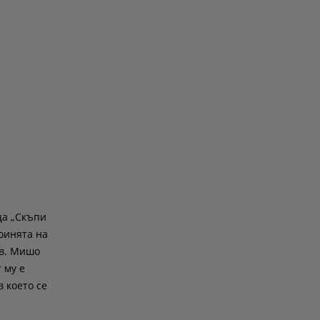
ца „Скъпи
роинята на
ов. Мишо
 му е
в което се