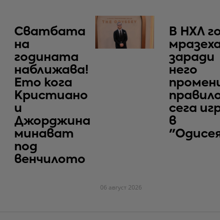
Сватбата
В НХЛ г
на
мразеха
годината
заради
наближава!
него
Ето кога
промен
Кристиано
правило
и
сега иг
Джорджина
в
минават
"Одисе
под
венчилото
06 август 2026