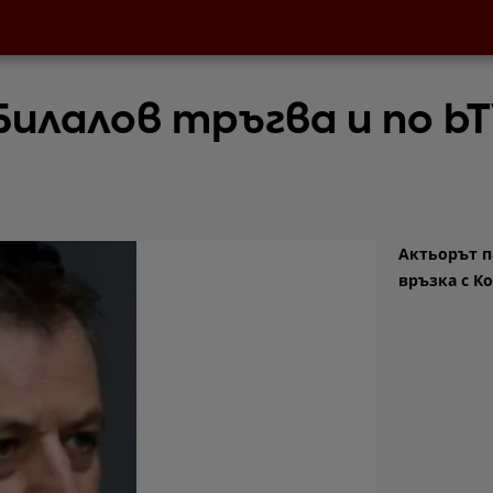
Билалов тръгва и по b
Актьорът п
връзка с К