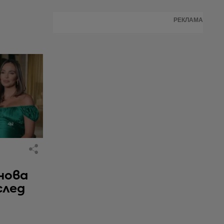
РЕКЛАМА
нова
след