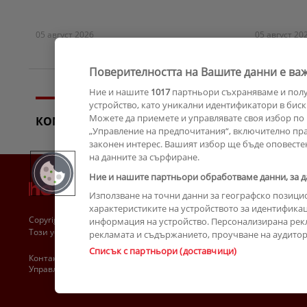
05 август 2026
05 август 20
Поверителността на Вашите данни е важ
Ние и нашите
1017
партньори съхраняваме и пол
устройство, като уникални идентификатори в биск
Можете да приемете и управлявате своя избор по 
КОМЕНТАРИ
„Управление на предпочитания“, включително прав
законен интерес. Вашият избор ще бъде оповесте
на данните за сърфиране.
Ние и нашите партньори обработваме данни, за д
Използване на точни данни за географско позици
характеристиките на устройството за идентификац
Copyright © 2007-2026 Hotnews.bg. Всички права запазени.
информация на устройство. Персонализирана рек
Този уебсайт е собственост на Sportal Media Group
рекламата и съдържанието, проучване на аудитори
Списък с партньори (доставчици)
Контакти
За рекламa
Общи условия
Етични правила на НСС
Управление на предпочитания