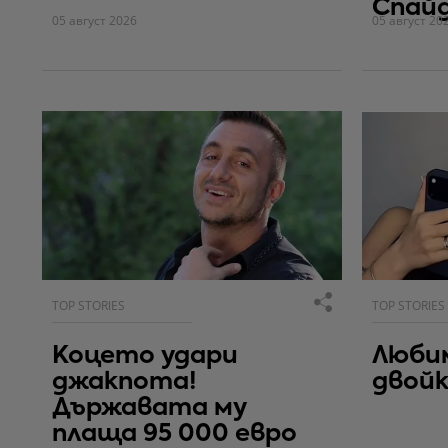
Спай
05 август 2026
05 август 20
TOP STORIES
TOP STORIES
Коцето удари
Люби
джакпота!
двойк
Държавата му
плаща 95 000 евро