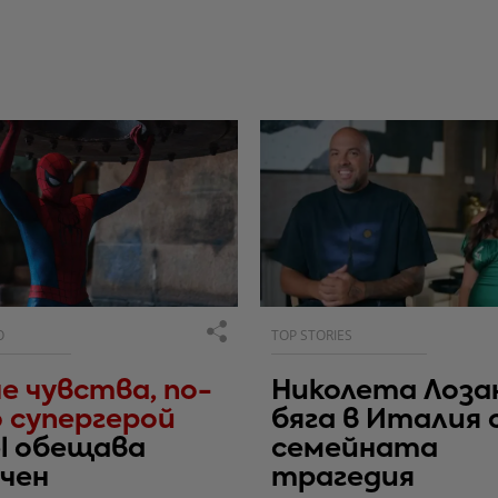
О
TOP STORIES
е чувства, по-
Николета Лоза
 супергерой
бяга в Италия 
l обещава
семейната
чен
трагедия