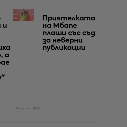
о
Приятелката
 и
на Мбапе
плаши със съд
за неверни
иха
публикации
, а
рае
я"
06 август 2026