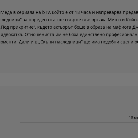
гледа в сериала на bTV, който е от 18 часа и изпреварва преда
наследници“ за пореден път ще свърже във връзка Мишо и Койн
„Под прикритие“, където актьорът беше в образа на мафиота Дж
та адвокатка. Отношенията им не бяха единствено професионалн
моменти. Дали и в „Скъпи наследници“ ще има подобни сцени о
10 м