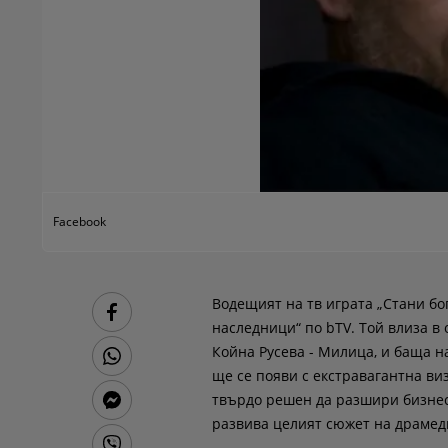
Facebook
Водещият на тв играта „Стани бо
наследници“ по bTV.
Той влиза в 
Койна Русева - Милица, и баща н
ще се появи с екстравагантна ви
твърдо решен да разшири бизнеса 
развива целият сюжет на драмед