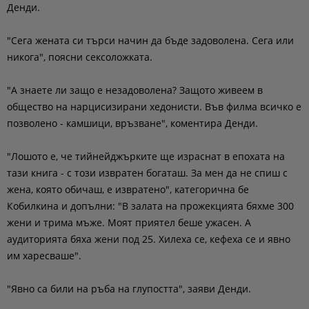
Денди.
"Сега жената си търси начин да бъде задоволена. Сега или
никога", поясни сексоложката.
"А знаете ли защо е незадоволена? Защото живеем в
общество на нарцисизирани хедонисти. Във филма всичко е
позволено - камшици, връзване", коментира Денди.
"Лошото е, че тийнейджърките ще израснат в епохата на
тази книга - с този извратен богаташ. За мен да не спиш с
жена, която обичаш, е извратено", категорична бе
Кобилкина и допълни: "В залата на прожекцията бяхме 300
жени и трима мъже. Моят приятел беше ужасен. А
аудиторията бяха жени под 25. Хилеха се, кефеха се и явно
им харесваше".
"Явно са били на ръба на глупостта", заяви Денди.