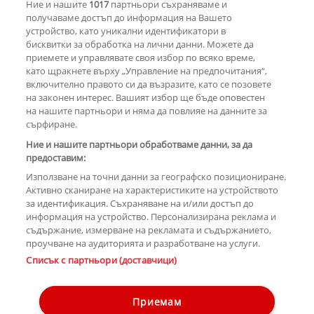
Ние и нашите
1017
партньори съхраняваме и
за раздялата с Дара?
получаваме достъп до информация на Вашето
устройство, като уникални идентификатори в
бисквитки за обработка на лични данни. Можете да
РЕКЛАМА
приемете и управлявате своя избор по всяко време,
като щракнете върху „Управление на предпочитания“,
включително правото си да възразите, като се позовете
на законен интерес. Вашият избор ще бъде оповестен
КОМЕНТАРИ
на нашите партньори и няма да повлияе на данните за
сърфиране.
Ние и нашите партньори обработваме данни, за да
предоставим:
РЕКЛАМА
Използване на точни данни за географско позициониране.
Активно сканиране на характеристиките на устройството
за идентификация. Съхраняване на и/или достъп до
информация на устройство. Персонализирана реклама и
съдържание, измерване на рекламата и съдържанието,
проучване на аудиторията и разработване на услуги.
Copyright © 2007-2026 Hotnews.bg. Всички права запазени.
Списък с партньори (доставчици)
Този уебсайт е собственост на Sportal Media Group
Контакти
За рекламa
Общи условия
Етични правила на НСС
Приемам
Управление на предпочитания
Лични данни