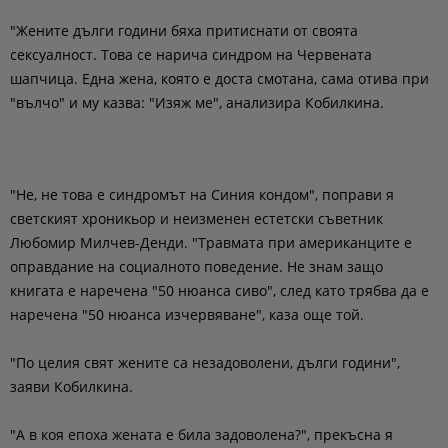
"Жените дълги години бяха притиснати от своята
сексуалност. Това се нарича синдром на Червената
шапчица. Една жена, която е доста смотана, сама отива при
"вълчо" и му казва: "Изяж ме", анализира Кобилкина.
"Не, не това е синдромът на Синия кондом", поправи я
светският хроникьор и неизменен естетски съветник
Любомир Милчев-Денди. "Травмата при американците е
оправдание на социалното поведение. Не знам защо
книгата е наречена "50 нюанса сиво", след като трябва да е
наречена "50 нюанса изчервяване", каза още той.
"По целия свят жените са незадоволени, дълги години",
заяви Кобилкина.
"А в коя епоха жената е била задоволена?", прекъсна я