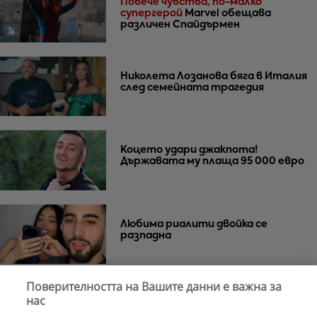
Повече чувства, по-малко
супергерой
Marvel обещава
различен Спайдърмен
Николета Лозанова бяга в Италия
след семейната трагедия
Коцето удари джакпота!
Държавата му плаща 95 000 евро
Любима риалити двойка се
разпадна
Поверителността на Вашите данни е важна за
Тишина преди бурята
Защо Саня
нас
Армутлиева продължава да мълчи