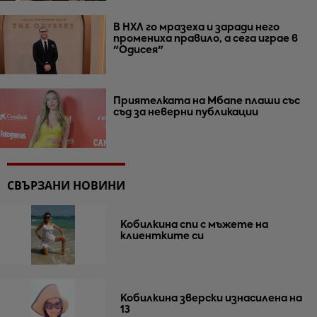
В НХЛ го мразеха и заради него
промениха правило, а сега играе в
"Одисея"
Приятелката на Мбапе плаши със
съд за неверни публикации
СВЪРЗАНИ НОВИНИ
Кобилкина спи с мъжете на
клиентките си
Кобилкина зверски изнасилена на
13