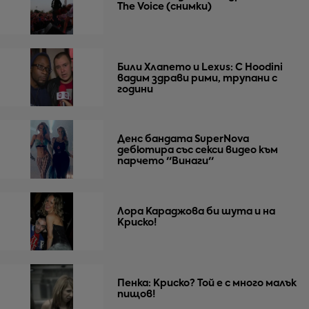
The Voice (снимки)
Били Хлапето и Lexus: С Hoodini
вадим здрави рими, трупани с
години
Денс бандата SuperNova
дебютира със секси видео към
парчето ''Винаги''
Лора Караджова би шута и на
Криско!
Пенка: Криско? Той е с много малък
пищов!