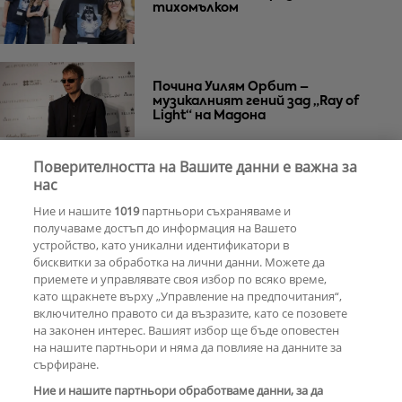
тихомълком
Почина Уилям Орбит –
музикалният гений зад „Ray of
Light“ на Мадона
Поверителността на Вашите данни е важна за
Za Zú Слънчев бряг се завръща с
нас
нова енергия и кулинарна
Ние и нашите
1019
партньори съхраняваме и
еволюция
получаваме достъп до информация на Вашето
устройство, като уникални идентификатори в
бисквитки за обработка на лични данни. Можете да
РЕКЛАМА
приемете и управлявате своя избор по всяко време,
като щракнете върху „Управление на предпочитания“,
включително правото си да възразите, като се позовете
на законен интерес. Вашият избор ще бъде оповестен
КОМЕНТАРИ
на нашите партньори и няма да повлияе на данните за
сърфиране.
Ние и нашите партньори обработваме данни, за да