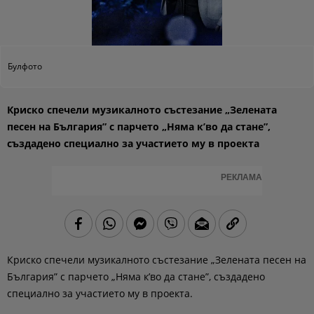
Булфото
Криско спечели музикалното състезание „Зелената
песен на България” с парчето „Няма к’во да стане”,
създадено специално за участието му в проекта
РЕКЛАМА
Криско спечели музикалното състезание „Зелената песен на
България” с парчето „Няма к’во да стане”, създадено
специално за участието му в проекта
.