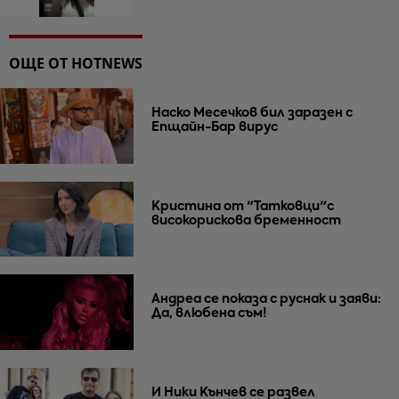
ОЩЕ ОТ HOTNEWS
Наско Месечков бил заразен с
Епщайн-Бар вирус
Кристина от "Татковци"с
високорискова бременност
Андреа се показа с руснак и заяви:
Да, влюбена съм!
И Ники Кънчев се развел