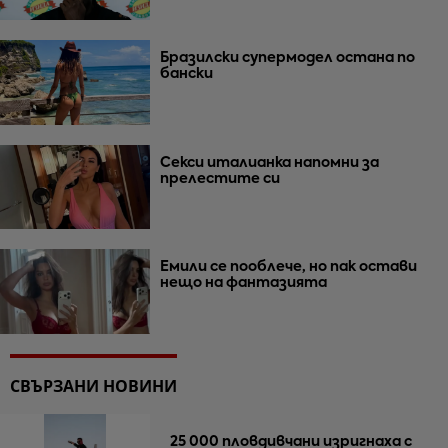
Бразилски супермодел остана по
бански
Секси италианка напомни за
прелестите си
Емили се пооблече, но пак остави
нещо на фантазията
СВЪРЗАНИ НОВИНИ
25 000 пловдивчани изригнаха с