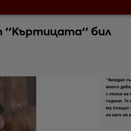
 ''Къртицата'' бил
''Виждал съ
много дебе
с лелки на 
години. Те 
му плащат 
на него не 