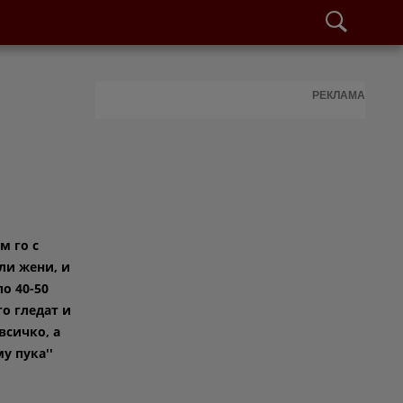
РЕКЛАМА
м го с
ли жени, и
по 40-50
го гледат и
всичко, а
му пука''