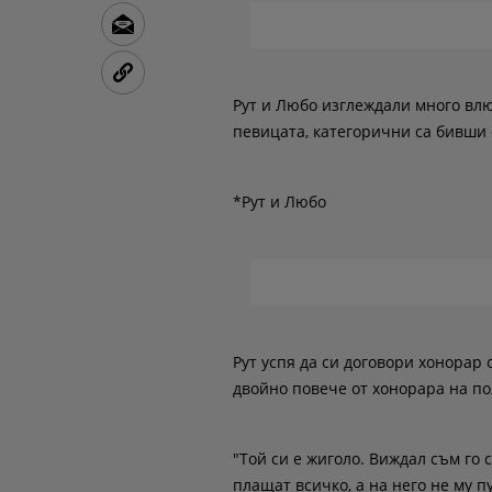
Рут и Любо изглеждали много влю
певицата, категорични са бивши
*Рут и Любо
Рут успя да си договори хонорар о
двойно повече от хонорара на по
"Той си е жиголо. Виждал съм го с
плащат всичко, а на него не му п