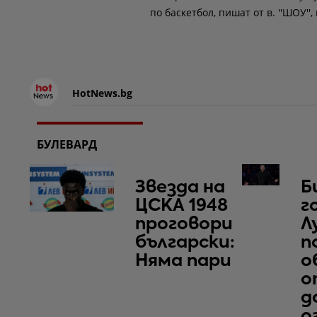
по баскетбол, пишат от в. ''ШОУ'', 
HotNews.bg
БУЛЕВАРД
Звезда на
Б
ЦСКА 1948
г
проговори
Л
български:
п
Няма пари
о
о
д
о