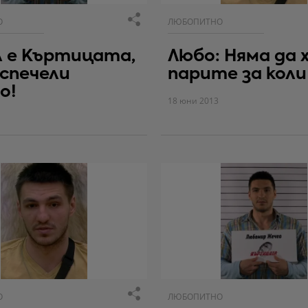
О
ЛЮБОПИТНО
 е Къртицата,
Любо: Няма да 
спечели
парите за коли
о!
18 юни 2013
О
ЛЮБОПИТНО