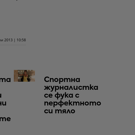
и 2013 | 10:58
та
Спортна
журналистка
и
се фука с
ни
перфектното
си тяло
те