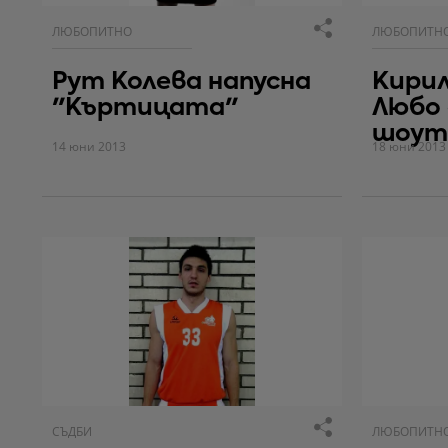
ЛЮБОПИТНО
ЛЮБОПИТН
Рут Колева напусна
Кирил
"Къртицата"
Любо 
шоут
14 юни 2013
18 юни 2013
СЪДБИ
ЛЮБОПИТН