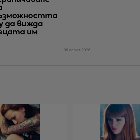
а
ъзможността
у да вижда
ецата им
08 август 2026