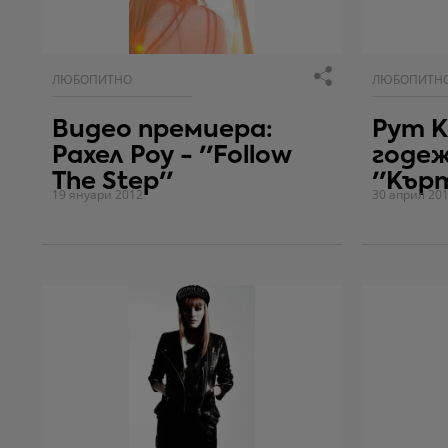
ЛЮБОПИТНО
ЛЮБОПИТН
Видео премиера:
Рут К
Рахел Роу - ''Follow
годеж
The Step''
''Кър
19 януари 2012
30 април 20