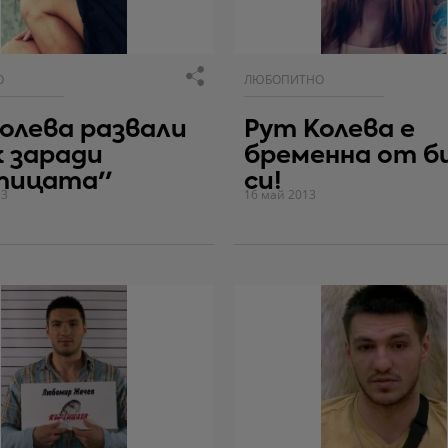
О
ЛЮБОПИТНО
олева развали
Рут Колева е
 заради
бременна от б
тицата''
си!
13
16 май 2013