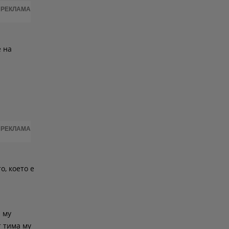
РЕКЛАМА
е на
РЕКЛАМА
о, което е
и му
т тима му