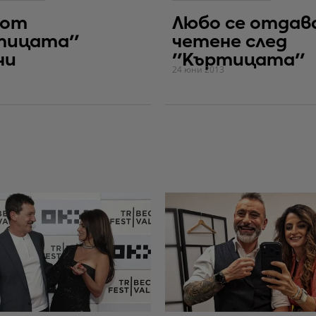
 от
Любо се отдав
тицата''
четене след
чи
''Къртицата''
24 юни 2013