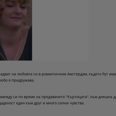
радват на любовта си в романтичния Амстердам, където Рут има
Любо я придружава.
омежду си по време на предаването ''Къртицата'', към днешна д
аденост един към друг и много силни чувства.