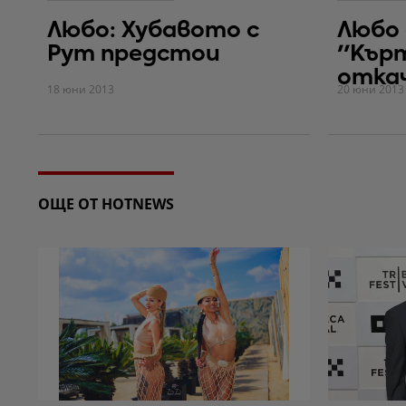
Любо: Хубавото с
Любо
Рут предстои
''Кър
отка
18 юни 2013
20 юни 2013
ОЩЕ ОТ HOTNEWS