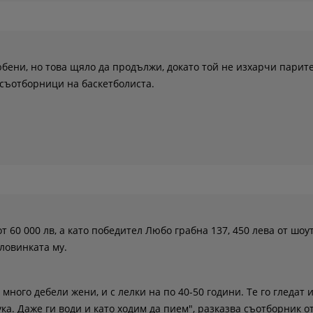
бени, но това щяло да продължи, докато той не изхарчи парит
 съотборници на баскетболиста.
т 60 000 лв, а като победител Любо грабна 137, 450 лева от шоут
ловинката му.
 много дебели жени, и с лелки на по 40-50 години. Те го гледат 
ука. Даже ги води и като ходим да пием", разказва съотборник о