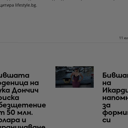
цитира lifestyle.bg.
11 юл
ившата
Бивша
оденица на
на
ука Дончич
Икард
оиска
напом
безщетение
за
т 50 млн.
форми
олара и
си
граничаване