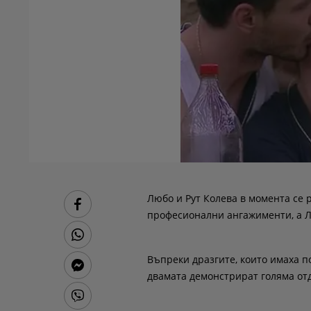
Любо и Рут Колева в момента се 
професионални ангажименти, а 
Въпреки дразгите, които имаха п
двамата демонстрират голяма отд