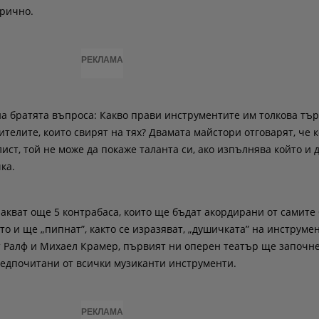
брично.
РЕКЛАМА
на братята въпроса: Какво прави инструментите им толкова тъ
телите, които свирят на тях? Двамата майстори отговарят, че к
ст, той не може да покаже таланта си, ако изпълнява който и д
ка.
чакват още 5 контрабаса, които ще бъдат акордирани от самите 
о и ще „пипнат”, както се изразяват, „душичката” на инструме
т Ралф и Михаел Крамер, първият ни оперен театър ще започне
редпочитани от всички музиканти инструменти.
РЕКЛАМА