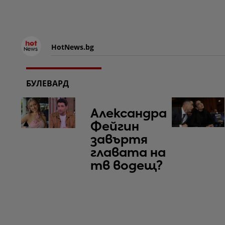
HotNews.bg
БУЛЕВАРД
Александра
Фейгин
завъртя
главата на
тв водещ?