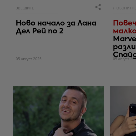
ЗВЕЗДИТЕ
ЛЮБОПИТН
Ново начало за Лана
Повеч
Дел Рей по 2
малко
Marve
разли
Спай
05 август 2026
05 август 20