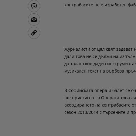
контрабасите не е изработен фа
Журналисти от цял свят задават 
дали това не се дължи на изпълни
да талантлив даден инструментали
музикален текст на върбова пръч
В Софийската опера и балет се о
ще пристигнат в Операта това лят
акордирането на контрабасите о
сезон 2013/2014 с търсените и п