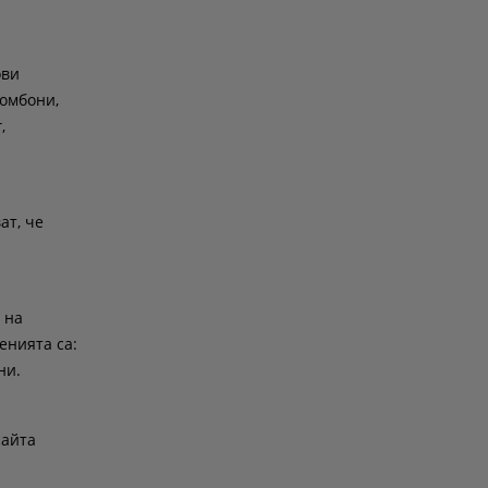
ови
ромбони,
,
ат, че
 на
енията са:
ни.
сайта