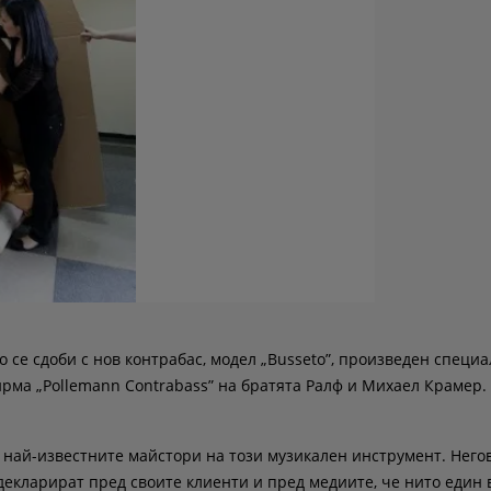
 се сдоби с нов контрабас, модел „Busseto”, произведен специа
ирма „Pollemann Contrabass” на братята Ралф и Михаел Крамер.
 най-известните майстори на този музикален инструмент. Него
декларират пред своите клиенти и пред медиите, че нито един 