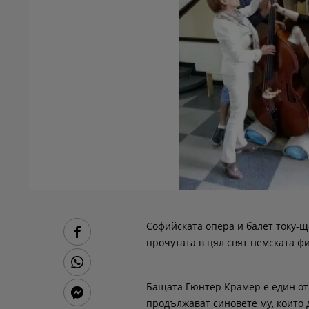
Софийската опера и балет току-що
прочутата в цял свят немската ф
Бащата Гюнтер Крамер е един от
продължават синовете му, които 