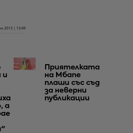
и 2013 | 13:49
о
Приятелката
 и
на Мбапе
плаши със съд
за неверни
иха
публикации
, а
рае
я"