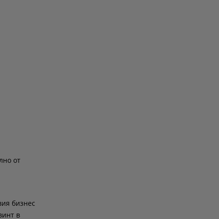
лно от
вия бизнес
винт в