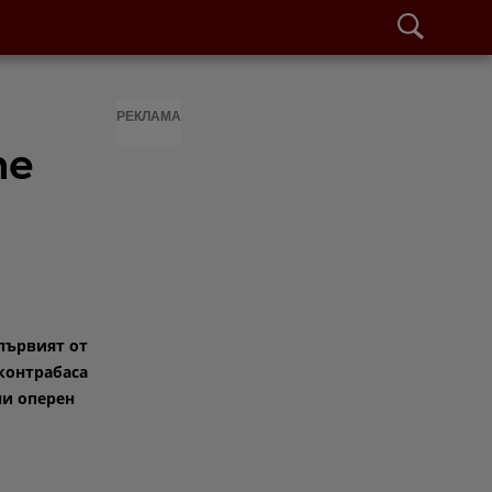
РЕКЛАМА
те
първият от
контрабаса
ни оперен