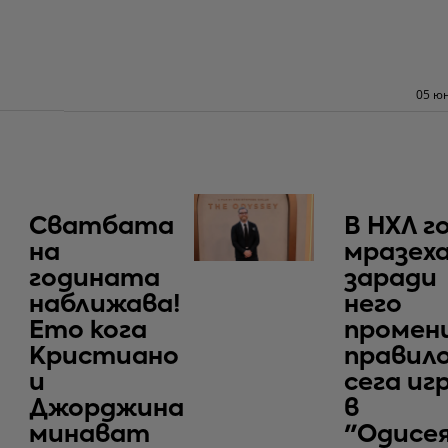
05 юн
Сватбата
В НХЛ г
на
мразеха
годината
заради
наближава!
него
Ето кога
промен
Кристиано
правило
и
сега иг
Джорджина
в
минават
"Одисе