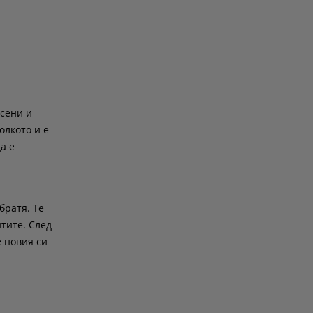
рсени и
олкото и е
а е
братя. Те
нтите. След
 новия си