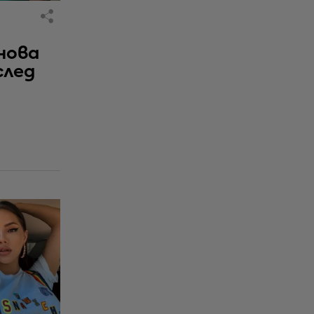
нова
след