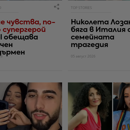
О
TOP STORIES
е чувства, по-
Николета Лоза
 супергерой
бяга в Италия 
l обещава
семейната
чен
трагедия
дърмен
26
05 август 2026