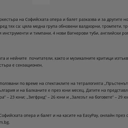
ркестъра на Софийската опера и балет разказва и за другите н
ред тях са: цяла медна група обновени валдхорни, тромпети, т
и инструменти и тимпани, 4 нови Вагнерови туби, английски рог
та и нейните почитатели, както и музикалните критици изтъкв
кестъра е сензационен.
ползвани по време на спектаклите на тетралогията „Пръстенът
ългария и на Балканите е през юни месец. Датите на представл
ра” – 23 юни; „Зигфрид” – 26 юни и „Залезът на боговете” – 29 ю
Софийската опера и балет и на касите на EasyPay, онлайн през 
im.bg.