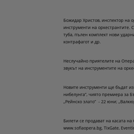
Божидар Христов, инспектор на о
инструменти на оркестрантите. С
туба, пълен комплект нови ударн
контрафагот и др.
Неслучайно приятелите на Опера
звукът на инструментите на ор
Новите инструменти ще бъдат из
нибелунга”, чиято премиера за Б
„Рейнско злато” - 22 юни; „Валкю
Билети се продават на касата на 
www.sofiaopera.bg, TixGate, Event