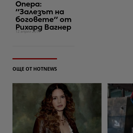
Опера:
''Залезът на
боговете'' от
Рихард Вагнер
12 април 2013
ОЩЕ ОТ HOTNEWS