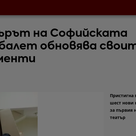
ърът на Софийската
 балет обновява свои
менти
Пристигна 
шест нови 
за първия 
театър