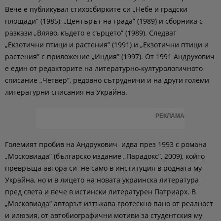
Вече е публикувал стихосбирките си „Небе и градски
площади” (1985), „Центърът на града” (1989) и сборника с
разкази „Вляво, където е сърцето” (1989). Следват
„Екзотични птици и растения” (1991) и „Екзотични птици и
растения” с приложение „Индия” (1997). От 1991 Андрухович
е един от редакторите на литературно-културологичното
списание „Четвер”, редовно сътрудничи и на други големи
литературни списания на Украйна.
РЕКЛАМА
Големият пробив на Андрухович идва през 1993 с романа
„Московиада” (българско издание „Парадокс”, 2009), който
превръща автора си не само в институция в родната му
Украйна, но и в лицето на новата украинска литература
пред света и вече в истински литературен Патриарх. В
„Московиада” авторът изтъкава гротескно пано от реалност
и илюзия, от автобиографични мотиви за студентския му