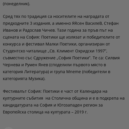
(понеделник).
Сред тях по традиция са носителите на наградата от
предходните 3 издания, а именно ЯRсен ВасилеВ, Стефан
Иванов и Радослав Чичев. Тази година за пръв път на
сцената на София: Поетики ще излязат и победителите от
конкурса и фестивал Малки Поетики, организиран от
Студентско читалище „Св. Климент Охридски 1997”,
съвместно със Сдружение „София Поетики”. Те са: Силвия
Чернева и Румен Янев (споделили първото място в
категория Литература) и група Mneme (победители в
категорията Музика).
Фестивалът София: Поетики е част от Календара на
културните събития на Столична община и е в подкрепа на
кандидатурата на София и Югозападен регион за
Европейска столица на културата – 2019 г.