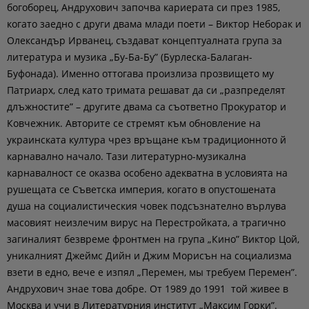
богоборец, Андрухович започва кариерата си през 1985,
когато заедно с други двама млади поети – Виктор Неборак и
Олександър Ирванец, създават концептуалната група за
литература и музика „Бу-Ба-Бу” (Бурлеска-Балаган-
Буфонада). Именно оттогава произлиза прозвището му
Патриарх, след като тримата решават да си „разпределят
длъжностите” – другите двама са съответно Прокуратор и
Ковчежник. Авторите се стремят към обновление на
украинската култура чрез връщане към традиционното й
карнавално начало. Тази литературно-музикална
карнавалност се оказва особено адекватна в условията на
рушещата се Съветска империя, когато в опустошената
душа на социалистическия човек подсъзнателно върлува
масовият неизлечим вирус на Перестройката, а трагично
загиналият безвреме фронтмен на група „Кино” Виктор Цой,
уникалният Джеймс Дийн и Джим Морисън на социализма
взети в едно, вече е изпял „Перемен, мы требуем Перемен”.
Андрухович знае това добре. От 1989 до 1991 той живее в
Москва и учи в Литературния институт „Максим Горки”.