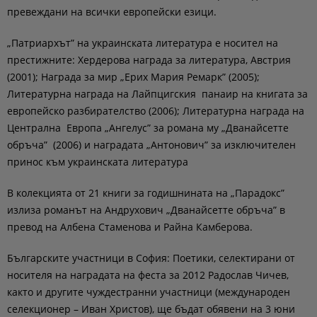
превеждани на всички европейски езици.
„Патриархът” на украинската литература е носител на
престижните: Хердерова награда за литература, Австрия
(2001); Награда за мир „Ерих Мария Ремарк” (2005);
Литературна награда на Лайпцигския панаир на книгата за
европейско разбирателство (2006); Литературна награда на
Централна Европа „Ангелус” за романа му „Дванайсетте
обръча” (2006) и наградата „Антонович” за изключителен
принос към украинската литература
В колекцията от 21 книги за годишнината на „Парадокс”
излиза романът на Андрухович „Дванайсетте обръча” в
превод на Албена Стаменова и Райна Камберова.
Българските участници в София: Поетики, селектирани от
носителя на наградата на феста за 2012 Радослав Чичев,
както и другите чуждестранни участници (международен
селекционер – Иван Христов), ще бъдат обявени на 3 юни