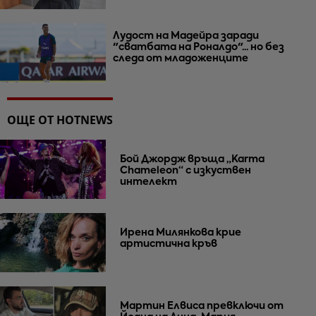
Лудост на Мадейра заради
"сватбата на Роналдо"... но без
следа от младоженците
ОЩЕ ОТ HOTNEWS
Бой Джордж връща „Karma
Chameleon“ с изкуствен
интелект
Ирена Милянкова крие
артистична кръв
Мартин Елвиса превключи от