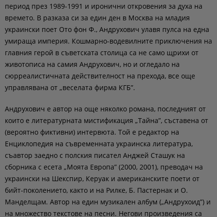
период през 1989-1991 и иронични откровения за духа на
времето. В разказа си за един ден в Москва на младия
украински поет Ото фон Ф., Андрухович улавя пулса на една
умираща империя. Кошмарно-водевилните приключения на
главния герой в съветската столица са не само щрихи от
животописа на самия Андрухович, но и огледало на
сюрреалистичната действителност на прехода, все още
управлявана от „веселата фирма КГБ”.
Андрухович е автор на още няколко романа, последният от
които е литературната мистификация „Тайна”, съставена от
(вероятно фиктивни) интервюта. Той е редактор на
Енциклопедия на съвременната украинска литература,
съавтор заедно с полския писател Анджей Сташук на
сборника с есета „Моята Европа” (2000, 2001), преводач на
украински на Шекспир, Керуак и американските поети от
бийт-поколението, както и на Рилке, Б. Пастернак и О.
Манделщам. Автор на един музикален албум („Андрухоид”) и
на множество текстове на песни. Негови произведения са