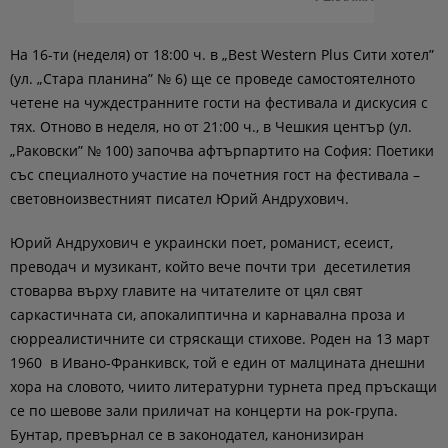
На 16-ти (неделя) от 18:00 ч. в „Best Western Plus Сити хотел”
(ул. „Стара планина” № 6) ще се проведе самостоятелното
четене на чуждестранните гости на фестивала и дискусия с
тях. Отново в неделя, но от 21:00 ч., в Чешкия център (ул.
„Раковски” № 100) започва афтърпартито на София: Поетики
със специалното участие на почетния гост на фестивала –
световноизвестният писател Юрий Андрухович.
Юрий Андрухович е украински поет, романист, есеист,
преводач и музикант, който вече почти три десетилетия
стоварва върху главите на читателите от цял свят
саркастичната си, апокалиптична и карнавална проза и
сюрреалистичните си стряскащи стихове. Роден на 13 март
1960 в Ивано-Франкивск, той е един от малцината днешни
хора на словото, чиито литературни турнета пред пръскащи
се по шевове зали приличат на концерти на рок-група.
Бунтар, превърнал се в законодател, канонизиран