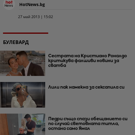
HotNews.bg
27 май 2013 | 15:02
БУЛЕВАРД
Сестрата на Кристиано Роналдо
критикува фалшиви новини за
сватба
Лили пак намекна за сексапила си
Педри също спази обещанието си
по случай световната титла,
остана само Ямал