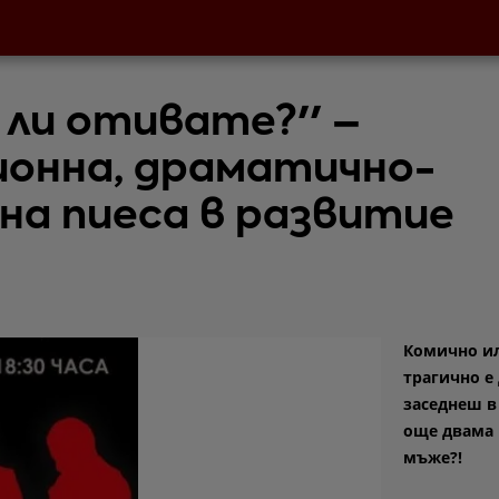
 ли отивате?'' –
онна, драматично-
на пиеса в развитие
Комично и
трагично е
заседнеш в
още двама 
мъже?!