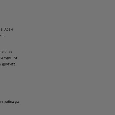
в, Асен
ия.
чаквана
ки един от
 другите.
и трябва да