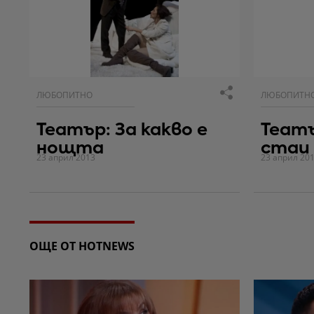
ЛЮБОПИТНО
ЛЮБОПИТН
Театър: За какво е
Теат
нощта
стаи
23 април 2013
23 април 20
ОЩЕ ОТ HOTNEWS