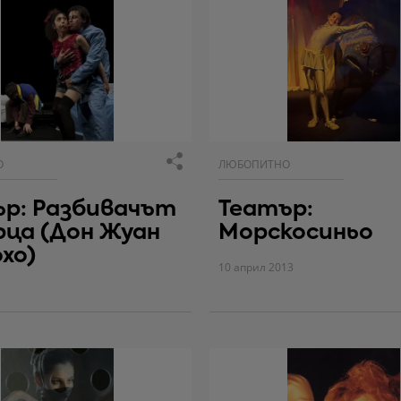
О
ЛЮБОПИТНО
р: Разбивачът
Театър:
рца (Дон Жуан
Морскосиньо
хо)
3
10 април 2013