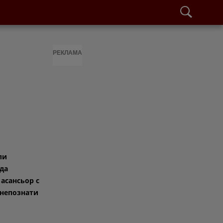
РЕКЛАМА
ли
 да
 асансьор с
непознати