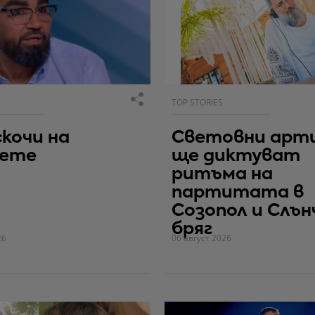
TOP STORIES
скочи на
Световни арт
вете
ще диктуват
ритъма на
партитата в
Созопол и Слън
бряг
26
06 август 2026