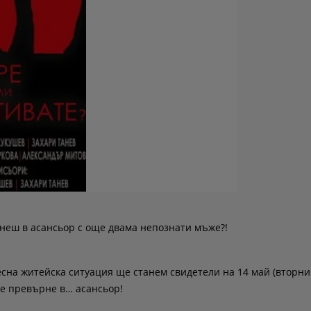
днеш в асансьор с още двама непознати мъже?!
сна житейска ситуация ще станем свидетели на 14 май (вторник
 се превърне в… асансьор!