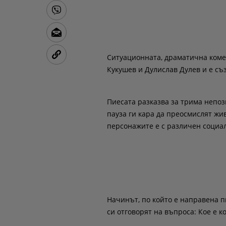
Ситуационната, драматична комед
Кукушев и Дулислав Дулев и е съ
Пиесата разказва за трима непозн
пауза ги кара да преосмислят жи
персонажите е с различен социал
Начинът, по който е направена п
си отговорят на въпроса: Кое е к