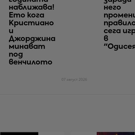
наближава!
него
Ето кога
промен
Кристиано
правило
и
сега иг
Джорджина
в
минават
"Одисе
под
венчилото
07 август 2026