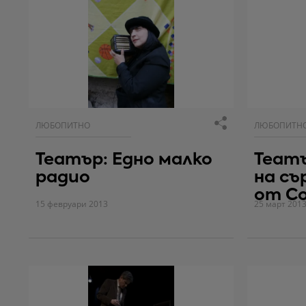
ЛЮБОПИТНО
ЛЮБОПИТН
Театър: Едно малко
Театъ
радио
на съ
от Со
15 февруари 2013
25 март 201