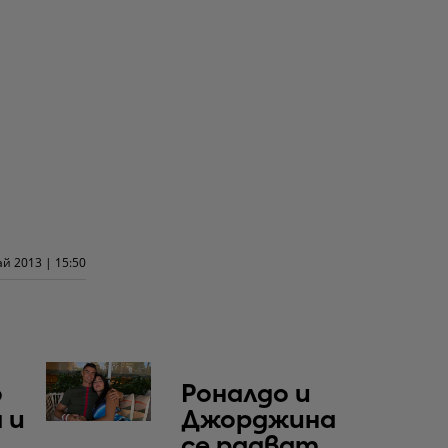
ай 2013 | 15:50
о
Роналдо и
 и
Джорджина
се радват