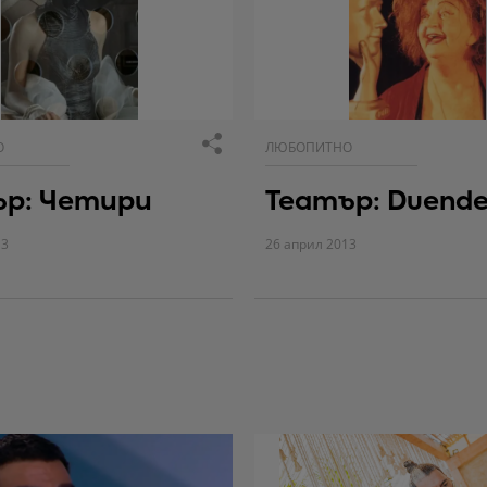
О
ЛЮБОПИТНО
ър: Четири
Театър: Duend
13
26 април 2013