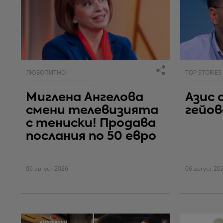
ЛЮБОПИТНО
TOP STORIES
Миглена Ангелова
Азис 
смени телевизията
гейо
с тениски! Продава
послания по 50 евро
06 август 2026
06 август 20