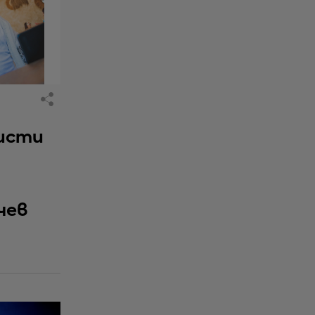
исти
чев