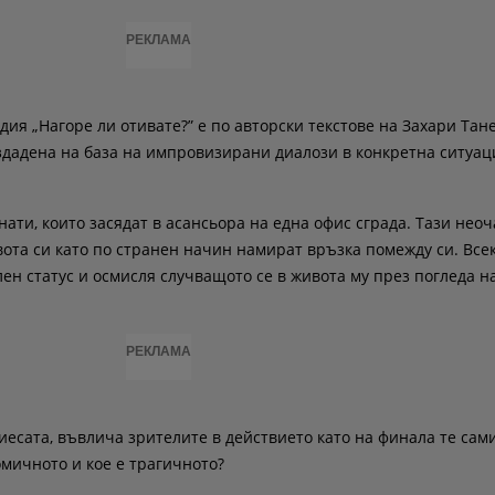
РЕКЛАМА
ия „Нагоре ли отивате?” е по авторски текстове на Захари Тане
здадена на база на импровизирани диалози в конкретна ситуац
ати, които засядат в асансьора на една офис сграда. Тази нео
вота си като по странен начин намират връзка помежду си. Все
ен статус и осмисля случващото се в живота му през погледа на
РЕКЛАМА
иесата, въвлича зрителите в действието като на финала те сам
омичното и кое е трагичното?