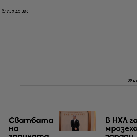
 близо до вас!
09 м
Сватбата
В НХЛ г
на
мразеха
годината
заради