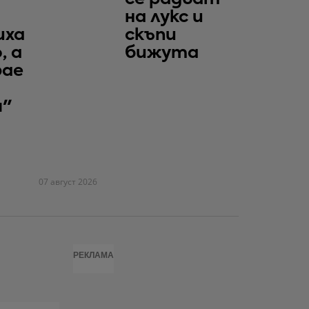
на лукс и
иха
скъпи
, а
бижута
рае
я"
07 август 2026
РЕКЛАМА