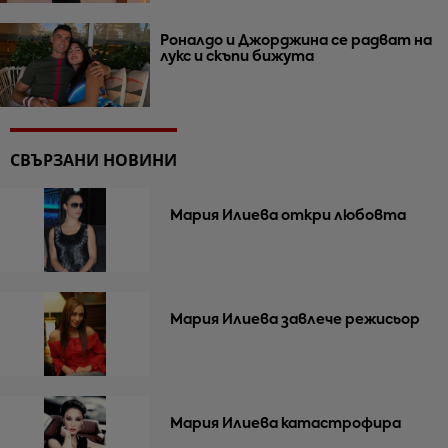
Роналдо и Джорджина се радват на
лукс и скъпи бижута
СВЪРЗАНИ НОВИНИ
Мария Илиева откри любовта
Мария Илиева завлече режисьор
Мария Илиева катастрофира