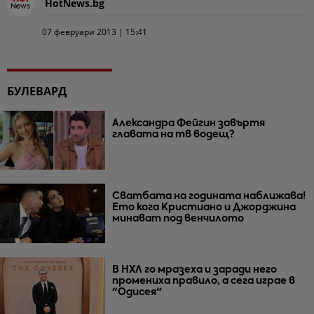
HotNews.bg
07 февруари 2013 | 15:41
БУЛЕВАРД
Александра Фейгин завъртя
главата на тв водещ?
Сватбата на годината наближава!
Ето кога Кристиано и Джорджина
минават под венчилото
В НХЛ го мразеха и заради него
промениха правило, а сега играе в
"Одисея"