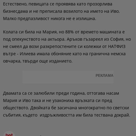
Естествено, певицата се проявява като прозорлива
бизнесдама и не преписала возилото на името на Иво.
Малко предпазливост никога не е излишна.
Колата си била на Мария, но 88% от времето машината е
под опекунството на актьора. Аръков гъзареел из София, но
не смеел да вози разкрепостените си колежки от НАТФИЗ
вътре - Илиева имала обоняние като на гранична немска
овчарка, твърди още изданието.
РЕКЛАМА
Двамата са се залюбили преди година, оттогава насам
Мария и Иво така и не узакониха връзката си пред
обществото. Двойката бе засичана многократно по светски
събития, където издръжливостта им била тествана докрай.