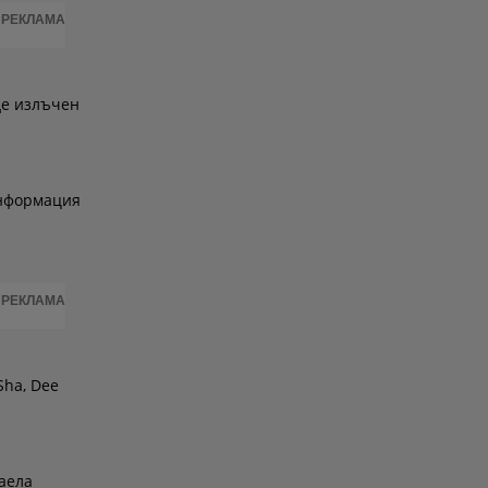
РЕКЛАМА
де излъчен
информация
РЕКЛАМА
Sha, Dee
хаела