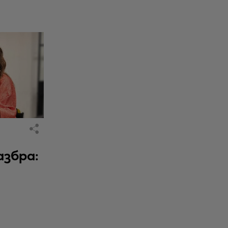
азбра: