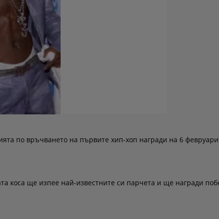
ията по връчването на първите хип-хоп награди на 6 февруари
та коса ще изпее най-известните си парчета и ще награди поб