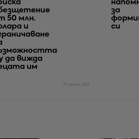
оиска
напом
безщетение
за
т 50 млн.
форми
олара и
си
граничаване
а
ъзможността
у да вижда
ецата им
07 август 2026