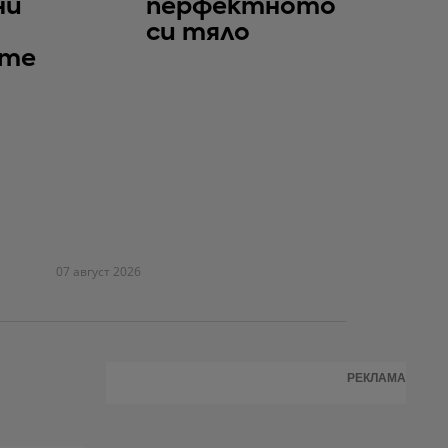
ни
перфектното
си тяло
те
07 август 2026
РЕКЛАМА