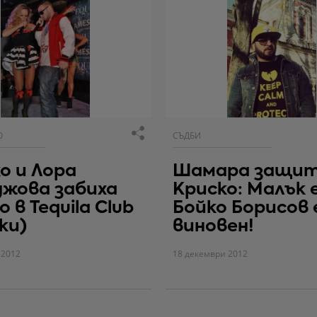
О
СЪДБИ
о и Лора
Шамара защи
жова забиха
Криско: Малък е
 в Tequila Club
Бойко Борисов 
ки)
виновен!
 2012
18 декември 2012