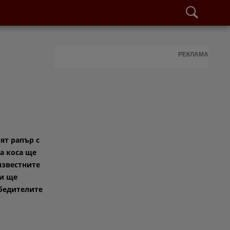
РЕКЛАМА
ят рапър с
а коса ще
известните
 и ще
бедителите