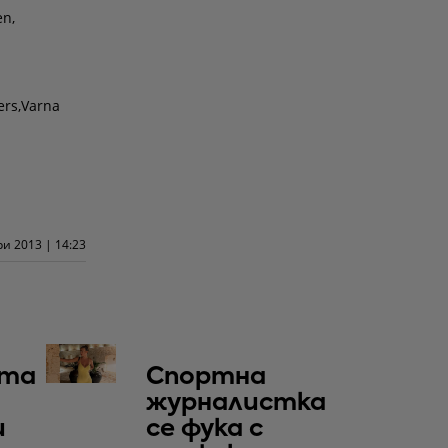
en,
ers,Varna
ри 2013 | 14:23
та
Спортна
журналистка
и
се фука с