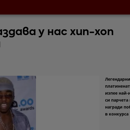
здава у нас хип-хоп
я
Легендарни
платиненат
изпее най-
си парчета
награди по
в конкурса