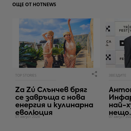
ОЩЕ ОТ HOTNEWS
TOP STORIES
ЗВЕЗДИТЕ
Za Zú Слънчев бряг
Антон
се завръща с нова
Инфа
енергия и кулинарна
най-
еволюция
нещо..
07 август 2026
07 август 20