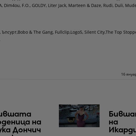
, Dim4ou, F.O., GOLDY, Liter Jack, Мarteen & Daze, Rudi, Duli, Mud
Ъпсурт,Bobo & The Gang, Fullclip,Logo5, Silent City,The Top Stopp
.
16 януа
ившата
Бивша
оденица на
на
ука Дончич
Икард