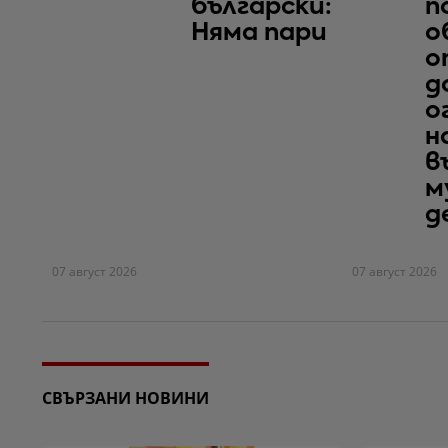
български:
п
Няма пари
о
о
д
о
н
в
м
д
07 август 2026
07 август 2026
СВЪРЗАНИ НОВИНИ