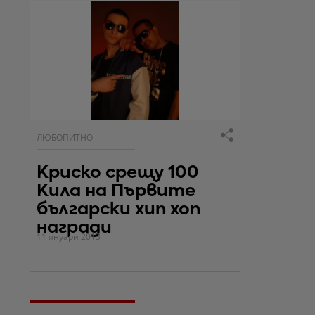
ЛЮБОПИТНО
Криско срещу 100
Кила на Първите
български хип хоп
награди
11 януари 2013