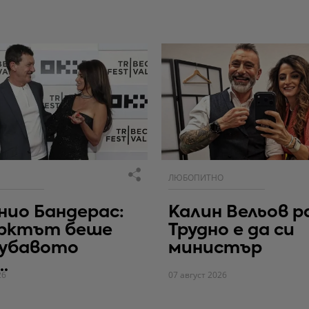
ЛЮБОПИТНО
ио Бандерас:
Калин Вельов р
рктът беше
Трудно е да си
хубавото
министър
.
26
07 август 2026