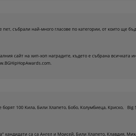
 пет, събрали най-много гласове по категории, от които ще бъ
алния сайт на хип-хоп наградите, където е събрана всичката 
ww.BGHipHopAwards.com.
се борят 100 Kила, Били Хлапето, Бобо, Колумбиеца, Криско, Big 
а" кандидати са са Ангел и Моисей, Били Хлапето, Клавдия, Ми