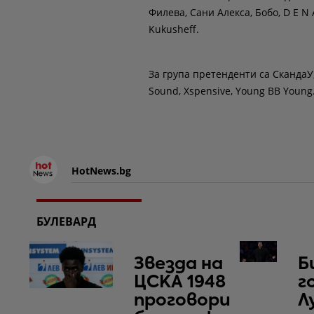
Филева, Сани Алекса, Бобо, D E N A
Kukusheff.
За група претенденти са СкандаУ, 
Sound, Xspensive, Young BB Young
HotNews.bg
БУЛЕВАРД
Звезда на
Б
ЦСКА 1948
г
проговори
Л