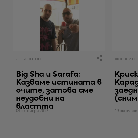
ЛЮБОПИТНО
ЛЮБОПИТН
Big Sha и Sarafa:
Криск
Казваме истината в
Карад
очите, затова сме
заедно
неудобни на
(сним
властта
04 октомври 2012
19 октомври