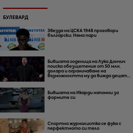
БУЛЕВАРД
Звезда на ЦСКА 1948 проговори
български: Няма пари
Бившата годеница на Лука Дончич
поиска обезщетение от 50 млн.
долара и ограничаване на
възможността му да вижда децата
им
Бившата на Икарди напомни за
формите си
Спортна журналистка се фука с
перфектното си тяло