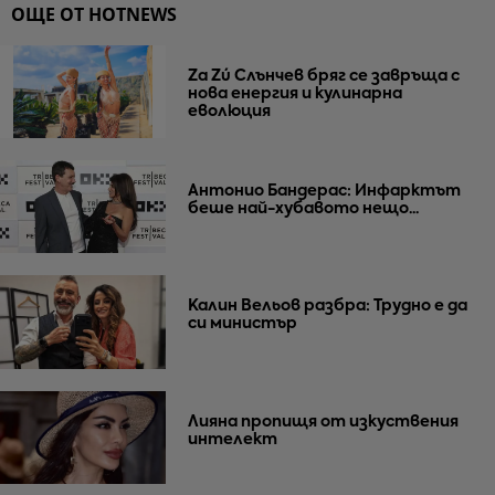
ОЩЕ ОТ HOTNEWS
Za Zú Слънчев бряг се завръща с
нова енергия и кулинарна
еволюция
Антонио Бандерас: Инфарктът
беше най-хубавото нещо...
Калин Вельов разбра: Трудно е да
си министър
Лияна пропищя от изкуствения
интелект