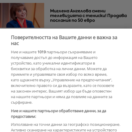
Миглена Ангелова смени
телевизията с тениски! Продава
послания по 50 евро
Поверителността на Вашите данни е важна за
Азис скочи на гейовете
нас
Ние и нашите
1019
партньори съхраняваме и
получаваме достъп до информация на Вашето
устройство, като уникални идентификатори в
бисквитки за обработка на лични данни. Можете да
РЕКЛАМА
приемете и управлявате своя избор по всяко време,
като щракнете върху „Управление на предпочитания“,
включително правото си да възразите, като се позовете
на законен интерес. Вашият избор ще бъде оповестен
КОМЕНТАРИ
на нашите партньори и няма да повлияе на данните за
сърфиране.
Ние и нашите партньори обработваме данни, за да
предоставим:
РЕКЛАМА
Използване на точни данни за географско позициониране.
Активно сканиране на характеристиките на устройството