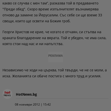
какво се случва с мен там”, разказва той в предаването
"Преди обед". Скоро време изпълнителят възнамерява
отново да замине за Йерусалим. Със себе си ще вземе 33
свещи, които ще освети на Божия гроб.
Георги Христов не крие, че когато е отчаян, си стъпва на
краката благодарение на вярата. Той е убеден, че има сила,
която стои над нас и ни напътства.
РЕКЛАМА
Независимо че ходи на църква, той твърди, че не се моли, а
иска. Желанията си обаче постига с много труд и усилия.
HotNews.bg
08 ноември 2012 | 15:42