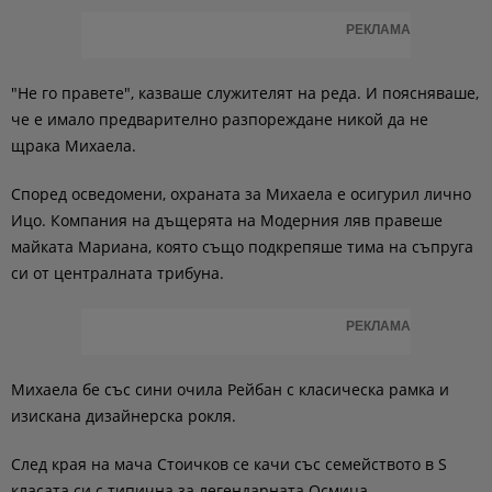
РЕКЛАМА
"Не го правете", казваше служителят на реда. И поясняваше,
че е имало предварително разпореждане никой да не
щрака Михаела.
Според осведомени, охраната за Михаела е осигурил лично
Ицо. Компания на дъщерята на Модерния ляв правеше
майката Мариaна, която също подкрепяше тима на съпруга
си от централната трибуна.
РЕКЛАМА
Михаела бе със сини очила Рейбан с класическа рамка и
изискана дизайнерска рокля.
След края на мача Стоичков се качи със семейството в S
класата си с типична за легендарната Осмица