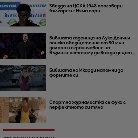
Звезда на ЦСКА 1948 проговори
български: Няма пари
Бившата годеница на Лука Дончич
поиска обезщетение от 50 млн.
долара и ограничаване на
възможността му да вижда децата
им
Бившата на Икарди напомни за
формите си
Спортна журналистка се фука с
перфектното си тяло