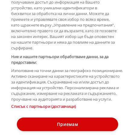
получаваме достъп до информация на Вашето
устройство, като уникални идентификатори в
бисквитки за обработка на лични данни. Можете да
РЕКЛАМА
приемете и управлявате своя избор по всяко време,
като щракнете върху „Управление на предпочитания“,
включително правото си да възразите, като се позовете
на законен интерес. Вашият избор ще бъде оповестен
КОМЕНТАРИ
на нашите партньори и няма да повлияе на данните за
сърфиране.
Ние и нашите партньори обработваме данни, за да
предоставим:
РЕКЛАМА
Използване на точни данни за географско позициониране.
Активно сканиране на характеристиките на устройството
за идентификация. Съхраняване на и/или достъп до
информация на устройство. Персонализирана реклама и
съдържание, измерване на рекламата и съдържанието,
проучване на аудиторията и разработване на услуги.
Copyright © 2007-2026 Hotnews.bg. Всички права запазени.
Списък с партньори (доставчици)
Този уебсайт е собственост на Sportal Media Group
Контакти
За рекламa
Общи условия
Етични правила на НСС
Приемам
Управление на предпочитания
Лични данни