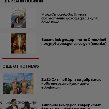
СВЪРЗАНИ НОВИНИ
Мика Стоичкова: Нямам
достатъчно доходи да си купя
сама кола
Вижте как дъщерята на Стоичков
празнува рождения си ден (снимки)
ОЩЕ ОТ HOTNEWS
Za Zú Слънчев бряг се завръща с
нова енергия и кулинарна
еволюция
Антонио Бандерас: Инфарктът