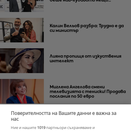
беше най-хубавото нещо...
Калин Вельов разбра: Трудно е да
си министър
Лияна пропищя от изкуствения
интелект
Миглена Ангелова смени
телевизията с тениски! Продава
послания по 50 евро
Поверителността на Вашите данни е важна за
Азис скочи на гейовете
нас
Ние и нашите
1019
партньори съхраняваме и