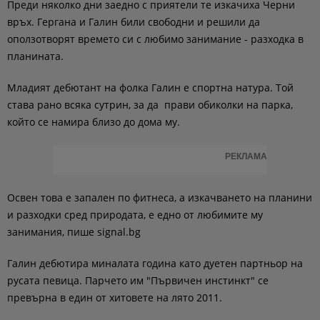
Преди няколко дни заедно с приятели те изкачиха Черни
връх. Гергана и Галин били свободни и решили да
оползотворят времето си с любимо занимание - разходка в
планинатa.
Младият дебютант на фолка Галин е спортна натура. Той
става рано всяка сутрин, за да прави обиколки на парка,
който се намира близо до дома му.
РЕКЛАМА
Освен това е запален по фитнеса, а изкачването на планини
и разходки сред природата, е едно от любимите му
занимания, пише signal.bg
Галин дебютира миналата година като дуетен партньор на
русата певица. Парчето им "Първичен инстинкт" се
превърна в един от хитовете на лято 2011.