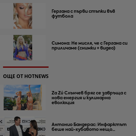
Гергана с първи стъпки във
футбола
Симона: Не мисля, че с Гергана си
приличаме (снимки + видео)
ОЩЕ ОТ HOTNEWS
Za Zú Слънчев бряг се завръща с
нова енергия и кулинарна
еволюция
Антонио Бандерас: Инфарктът
беше най-хубавото нещо...