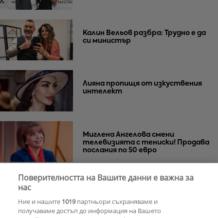
Калин Вельов разбра: Трудно е да
си министър
Лияна пропищя от изкуствения
интелект
Миглена Ангелова смени
телевизията с тениски! Продава
послания по 50 евро
Поверителността на Вашите данни е важна за
Азис скочи на гейовете
нас
Ние и нашите
1019
партньори съхраняваме и
получаваме достъп до информация на Вашето