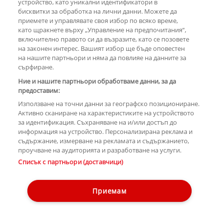
устройство, като уникални идентификатори в
бисквитки за обработка на лични данни. Можете да
РЕКЛАМА
приемете и управлявате своя избор по всяко време,
като щракнете върху „Управление на предпочитания“,
включително правото си да възразите, като се позовете
на законен интерес. Вашият избор ще бъде оповестен
КОМЕНТАРИ
на нашите партньори и няма да повлияе на данните за
сърфиране.
Ние и нашите партньори обработваме данни, за да
предоставим:
РЕКЛАМА
Използване на точни данни за географско позициониране.
Активно сканиране на характеристиките на устройството
за идентификация. Съхраняване на и/или достъп до
информация на устройство. Персонализирана реклама и
съдържание, измерване на рекламата и съдържанието,
проучване на аудиторията и разработване на услуги.
Copyright © 2007-2026 Hotnews.bg. Всички права запазени.
Списък с партньори (доставчици)
Този уебсайт е собственост на Sportal Media Group
Контакти
За рекламa
Общи условия
Етични правила на НСС
Приемам
Управление на предпочитания
Лични данни