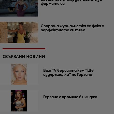
формите си
Спортна журналистка се фука с
перфектното си тяло
СВЪРЗАНИ НОВИНИ
Виж TV версията към "Ще
издържиш ли" на Гергана
Гергана с промяна в имиджа