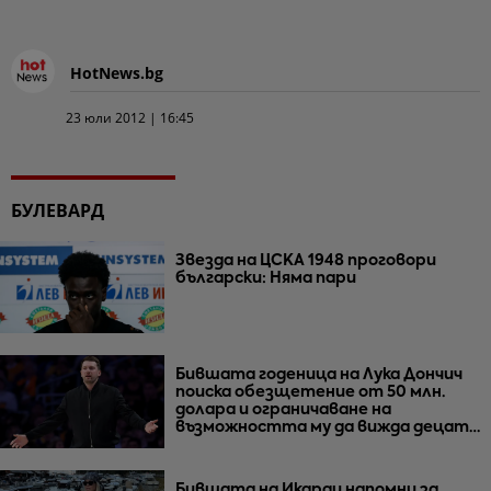
HotNews.bg
23 юли 2012 | 16:45
БУЛЕВАРД
Звезда на ЦСКА 1948 проговори
български: Няма пари
Бившата годеница на Лука Дончич
поиска обезщетение от 50 млн.
долара и ограничаване на
възможността му да вижда децата
им
Бившата на Икарди напомни за