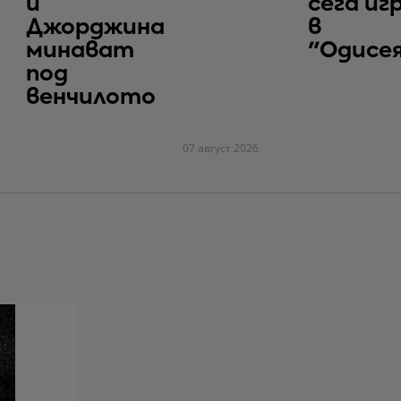
и
сега иг
Джорджина
в
минават
"Одисе
под
венчилото
07 август 2026