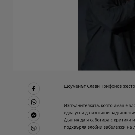
Шоуменът Слави Трифонов жесток
Изпълнителката, която имаше зло
едва успя да изпълни задълженият
Дългия да я саботира с критики 
подхвърля злобни забележки на 