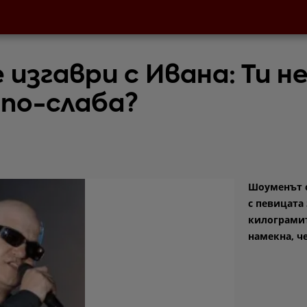
 изгаври с Ивана: Ти н
 по-слаба?
Шоуменът с
с певицата 
килограмит
намекна, ч