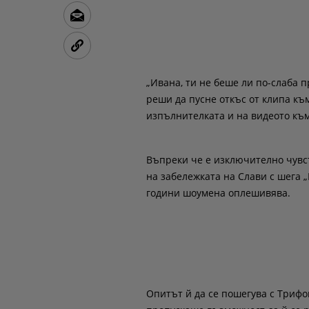
„Ивана, ти не беше ли по-слаба п
реши да пусне откъс от клипа към
изпълнителката и на видеото към 
Въпреки че е изключително чувс
на забележката на Слави с шега „
години шоумена оплешивява.
Опитът й да се пошегува с Трифо