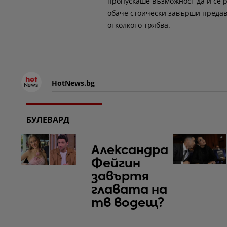
пропускаше възможност да й се ра
обаче стоически завърши предава
отколкото трябва.
HotNews.bg
БУЛЕВАРД
Александра
Фейгин
завъртя
главата на
тв водещ?