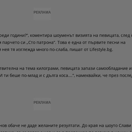
РЕКЛАМА
реди години?“, коментира шоуменът визията на певицата, след 
 парчето си „Сто патрона“. Това е една от първите песни на
нея тя изглежда много по-слаба, пишат от Lifestyle.bg.
твителна на тема килограми, певицата запази самообладание и
И ти беше по-млад и с дълга коса….“, намеквайки, че през посл
РЕКЛАМА
нов обаче не даде желаните резултати. До края на шоуто Слави