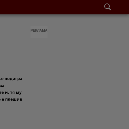
е
РЕКЛАМА
е подигра
за
е й, тя му
е е плешив