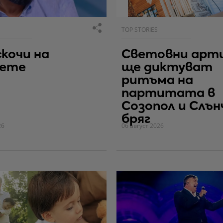
TOP STORIES
скочи на
Световни арт
вете
ще диктуват
ритъма на
партитата в
Созопол и Слън
бряг
26
06 август 2026