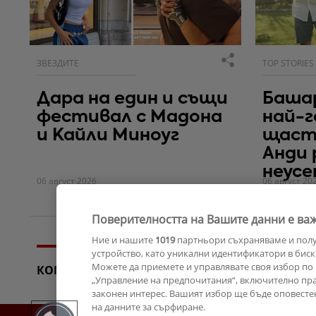
ЗВЕЗДИТЕ
TOP STORIES
Дара на един и същи
Башар
фестивал с Мадона
най-г
и Кайли Миноуг
щаст
Анди
неус
06 август 2026
06 август 20
Поверителността на Вашите данни е важ
Ние и нашите
1019
партньори съхраняваме и пол
устройство, като уникални идентификатори в биск
Можете да приемете и управлявате своя избор по 
КОМЕНТАРИ
„Управление на предпочитания“, включително прав
законен интерес. Вашият избор ще бъде оповесте
на данните за сърфиране.