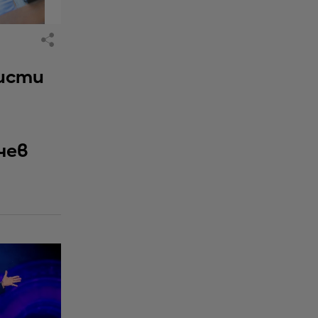
исти
чев