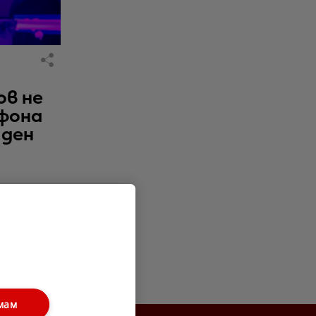
ов не
фона
 ден
РЕКЛАМА
мам