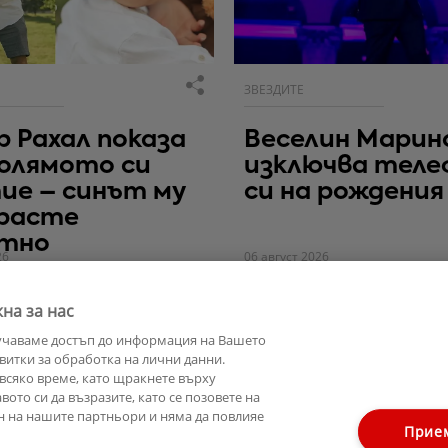
ЗВЕЗДИТЕ
 Рахал показа
Веселин Марин
олямото си
изключва теле
ие – синът му
си на рождения
 расте
етно
26
06 август 2026
на за нас
учаваме достъп до информация на Вашето
витки за обработка на лични данни.
всяко време, като щракнете върху
ото си да възразите, като се позовете на
н на нашите партньори и няма да повлияе
Прие