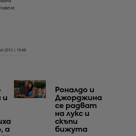
 Ивана
 повече
ай 2012 | 10:48
о
Роналдо и
 и
Джорджина
се радват
на лукс и
иха
скъпи
, а
бижута