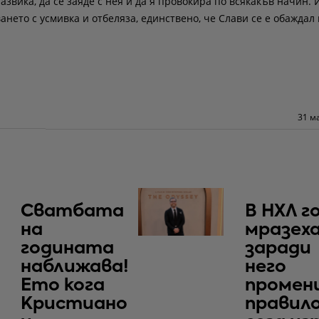
звика, да се заяде с нея и да я провокира по всякакъв начин.
нето с усмивка и отбеляза, единствено, че Слави се е обаждал
31 м
Сватбата
В НХЛ г
на
мразеха
годината
заради
наближава!
него
Ето кога
промен
Кристиано
правило