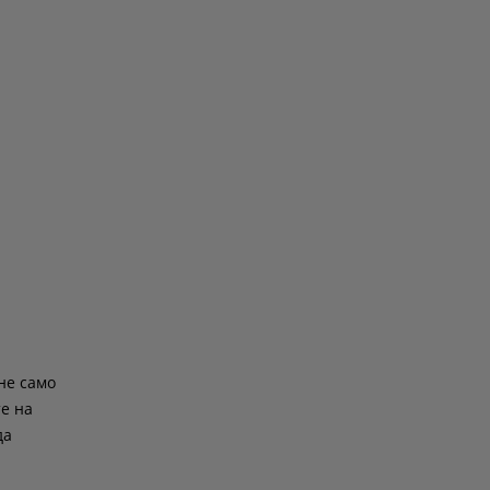
не само
те на
да