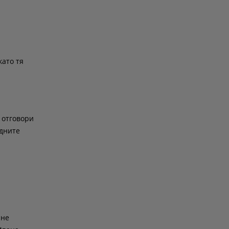
като тя
 отговори
едните
 не