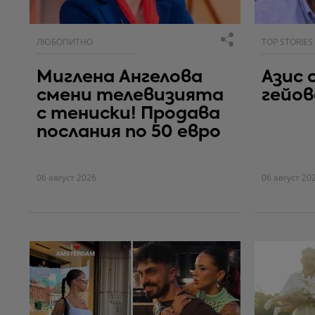
ЛЮБОПИТНО
TOP STORIES
Миглена Ангелова
Азис 
смени телевизията
гейо
с тениски! Продава
послания по 50 евро
06 август 2026
06 август 20