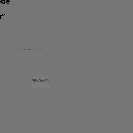
рае
я"
07 август 2026
РЕКЛАМА