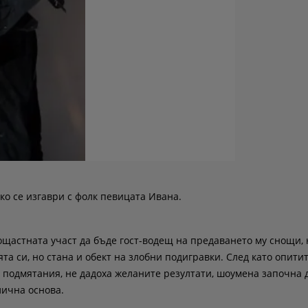
о се изгаври с фолк певицата Ивана.
щастната участ да бъде гост-водещ на предаването му снощи, 
а си, но стана и обект на злобни подигравки. След като опити
и подмятания, не дадоха желаните резултати, шоумена започна 
лична основа.