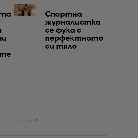
та
Спортна
журналистка
и
се фука с
ни
перфектното
си тяло
те
08 август 2026