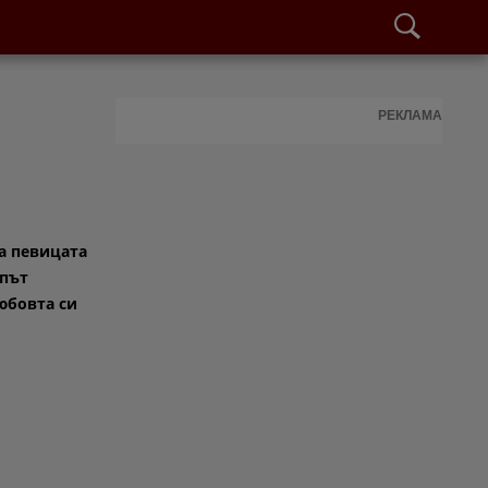
РЕКЛАМА
а певицата
 път
юбовта си