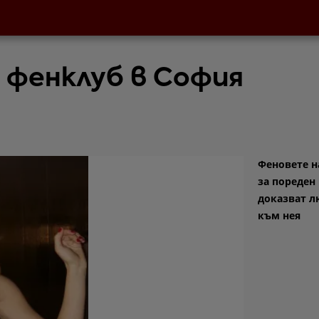
с фенклуб в София
Феновете н
за пореден
доказват л
към нея