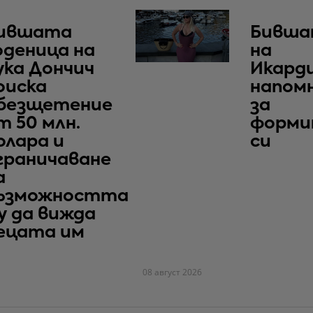
ившата
Бивша
оденица на
на
ука Дончич
Икард
оиска
напом
безщетение
за
т 50 млн.
форми
олара и
си
граничаване
а
ъзможността
у да вижда
ецата им
08 август 2026