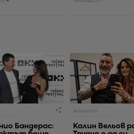
2011
18 ноември 2011
ЛЮБОПИТНО
ио Бандерас:
Калин Вельов р