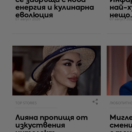
се завръща с нова
Инфа
енергия и кулинарна
най-
еволюция
нещо..
07 август 2026
07 август 20
TOP STORIES
ЛЮБОПИТН
Лияна пропищя от
Мигле
изкуствения
смен