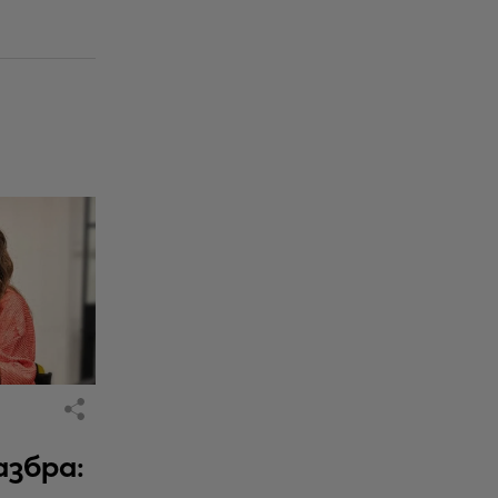
азбра: