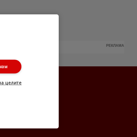
РЕКЛАМА
мам
на целите