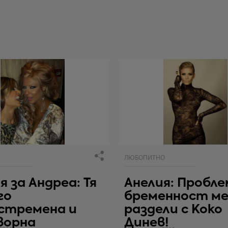
ЛЮБОПИТНО
я за Андреа: Тя
Анелия: Пробл
го
бременност м
стремена и
раздели с Коко
ворна
Динев!