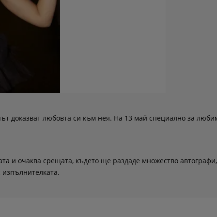
ът доказват любовта си към нея. На 13 май специално за люби
та и очаква срещата, където ще раздаде множество автографи,
с изпълнителката.