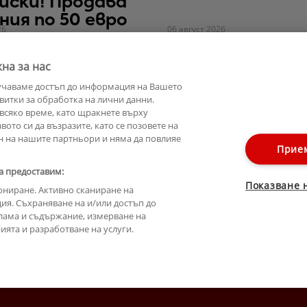
иски! Продава
ния по 50 евро
26
06 август 2026
на за нас
учаваме достъп до информация на Вашето
витки за обработка на лични данни.
всяко време, като щракнете върху
ото си да възразите, като се позовете на
н на нашите партньори и няма да повлияе
Прие
а предоставим:
Показване 
ониране. Активно сканиране на
ия. Съхраняване на и/или достъп до
лама и съдържание, измерване на
ята и разработване на услуги.
Лични данни