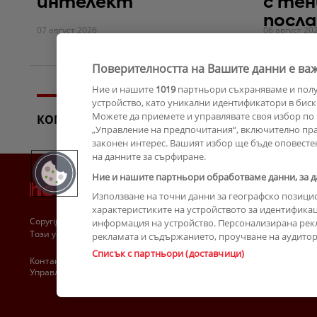
интелект
с тен
посла
07 август 2026
06 август 20
Поверителността на Вашите данни е важ
Ние и нашите
1019
партньори съхраняваме и пол
устройство, като уникални идентификатори в биск
Можете да приемете и управлявате своя избор по 
КОМЕНТАРИ
„Управление на предпочитания“, включително прав
законен интерес. Вашият избор ще бъде оповесте
на данните за сърфиране.
Ние и нашите партньори обработваме данни, за д
Използване на точни данни за географско позици
характеристиките на устройството за идентификац
Copyright © 2007-2026 Hotnews.bg. Всички права запазени.
информация на устройство. Персонализирана рек
Този уебсайт е собственост на Sportal Media Group
рекламата и съдържанието, проучване на аудитори
Списък с партньори (доставчици)
Контакти
За рекламa
Общи условия
Етични правила на НСС
Управление на предпочитания