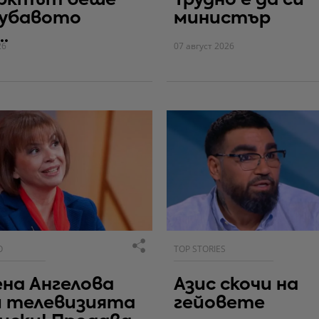
рктът беше
Трудно е да си
хубавото
министър
.
26
07 август 2026
О
TOP STORIES
на Ангелова
Азис скочи на
и телевизията
гейовете