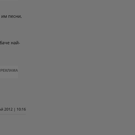
 им песни,
баче най-
РЕКЛАМА
ай 2012 | 10:16