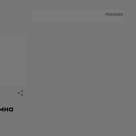
РЕКЛАМА
емна
е