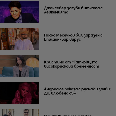
Джансевер загуби битката с
левкемията
Наско Месечков бил заразен с
Епщайн-Бар вирус
Кристина от "Татковци"с
високорискова бременност
Андреа се показа с руснак и заяви:
Да, влюбена съм!