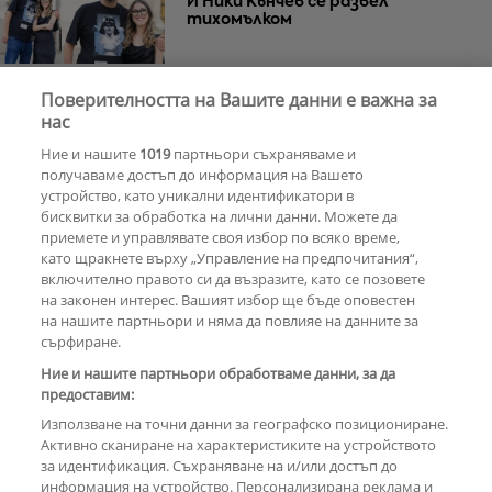
И Ники Кънчев се развел
тихомълком
Поверителността на Вашите данни е важна за
Почина Уилям Орбит –
нас
музикалният гений зад „Ray of
Ние и нашите
1019
партньори съхраняваме и
Light“ на Мадона
получаваме достъп до информация на Вашето
устройство, като уникални идентификатори в
бисквитки за обработка на лични данни. Можете да
РЕКЛАМА
приемете и управлявате своя избор по всяко време,
като щракнете върху „Управление на предпочитания“,
включително правото си да възразите, като се позовете
на законен интерес. Вашият избор ще бъде оповестен
КОМЕНТАРИ
на нашите партньори и няма да повлияе на данните за
сърфиране.
Ние и нашите партньори обработваме данни, за да
предоставим:
РЕКЛАМА
Използване на точни данни за географско позициониране.
Активно сканиране на характеристиките на устройството
за идентификация. Съхраняване на и/или достъп до
информация на устройство. Персонализирана реклама и