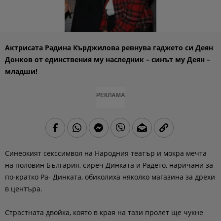
Актрисата Радина Кърджилова ревнува гаджето си Деян
Донков от единствения му наследник – синът му Деян –
младши!
РЕКЛАМА
Синеокият секссимвол на Народния театър и мокра мечта
на половин България, сиреч Динката и Радето, наричани за
по-кратко Ра- Динката, обиколиха няколко магазина за дрехи
в центъра.
Страстната двойка, която в края на тази пролет ще чукне