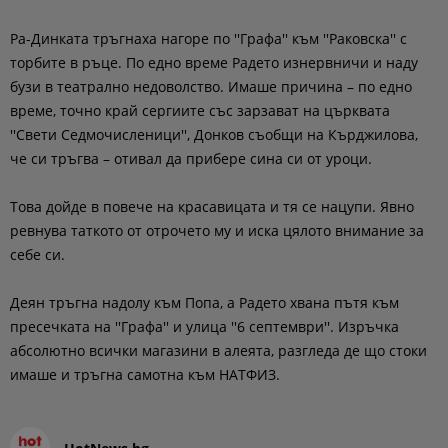
Ра-Динката тръгнаха нагоре по ''Графа'' към ''Раковска'' с
торбите в ръце. По едно време Радето изнервничи и наду
бузи в театрално недоволство. Имаше причина – по едно
време, точно край сергиите със зарзават на църквата
''Свети Седмочисленици'', Донков съобщи на Кърджилова,
че си тръгва – отивал да прибере сина си от уроци.
Това дойде в повече на красавицата и тя се нацупи. Явно
ревнува таткото от отрочето му и иска цялото внимание за
себе си.
Деян тръгна надолу към Попа, а Радето хвана пътя към
пресечката на ''Графа'' и улица ''6 септември''. Изръчка
абсолютно всички магазини в алеята, разгледа де що стоки
имаше и тръгна самотна към НАТФИЗ.