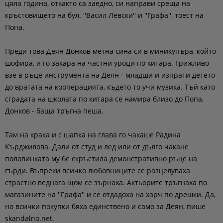
цяла година, откакто са заедно, си направи среща на
кръстовището на бул. ''Васил Левски'' и ''Графа'', тоест на
Попа.
Преди това Деян Донков метна сина си в миникупъра, който
шофира, и го закара на частни уроци по китара. Грижливо
взе в ръце инструмента на Деян - младши и изпрати детето
до вратата на кооперацията, където то учи музика. Тъй като
сградата на школата по китара се намира близо до Попа,
Донков - баща тръгна пеша.
Там на крака и с шапка на глава го чакаше Радина
Кърджилова. Дали от студ и лед или от дълго чакане
половинката му бе скръстила демонстративно ръце на
гърди. Въпреки всичко любовниците се разцелуваха
страстно веднага щом се зърнаха. Актьорите тръгнаха по
магазините на ''Графа'' и се отдадоха на харч по дрешки. Да,
но всички покупки бяха единствено и само за Деян, пише
skandalno.net.