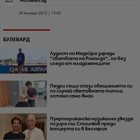
HotNews.bg
26 януари 2012 | 15:43
БУЛЕВАРД
Лудост на Мадейра заради
"сватбата на Роналдо"... но без
следа от младоженците
Педри също спази обещанието си
по случай световната титла,
остана само Ямал
Пуерториканска музикална звезда
позира със Стоичков преди
концерта си в България