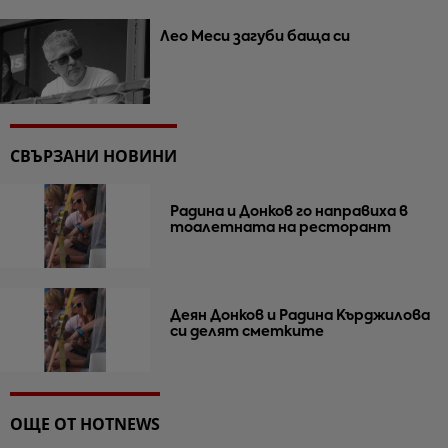
Лео Меси загуби баща си
СВЪРЗАНИ НОВИНИ
Радина и Донков го направиха в
тоалетната на ресторант
Деян Донков и Радина Кърджилова
си делят сметките
ОЩЕ ОТ HOTNEWS