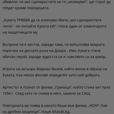
обявили, че ако сценаристите не го „излекуват“, ще спрат да
гледат крими поредицата.
„Куката ТРЯБВА да се излекува обаче, ако сценаристите
четат - не пипайте Куката ей!“, гласи един от коментарите
на защитниците му.
Въпреки че е жесток, заради това, че изпълнява мокрите
поръчки на дясната ръка на Джаро - Иво, Куката стана
обичан герой, заради лудостта си и чувството си за хумор.
Играта на актьора Мариан Вълев, който влиза в образа на
Куката, пък някои фенове определят като най-добрата.
Артистът е познат от филма „Граница“, който стана хит през
1994 г. След като се снима в него, замина за САЩ.
Повторната му поява в киното беше във филма „HDSP: Лов
на дребни хищници“, пише bliasak.bg.