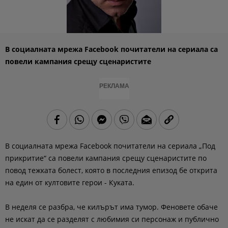
В социалната мрежа Facebook почитатели на сериала са
повели кампания срещу сценаристите
РЕКЛАМА
В социалната мрежа Facebook почитатели на сериала „Под
прикритие“ са повели кампания срещу сценаристите по
повод тежката болест, която в последния епизод бе открита
на един от култовите герои - Куката.
В неделя се разбра, че килърът има тумор. Феновете обаче
не искат да се разделят с любимия си персонаж и публично