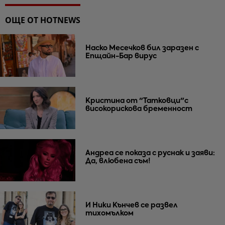
ОЩЕ ОТ HOTNEWS
Наско Месечков бил заразен с
Епщайн-Бар вирус
Кристина от "Татковци"с
високорискова бременност
Андреа се показа с руснак и заяви:
Да, влюбена съм!
И Ники Кънчев се развел
тихомълком