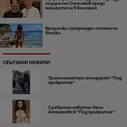
позира със Стоичков преди
концерта си в България
Бразилски супермодел остана по
бански
СВЪРЗАНИ НОВИНИ
Трима министри аплодират "Под
прикритие"
Среброто набутал Нели
Атанасова в "Под прикритие"