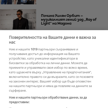
Почина Уилям Орбит –
музикалният гений зад „Ray of
Light“ на Мадона
Поверителността на Вашите данни е важна за
Za Zú Слънчев бряг се завръща с
нас
нова енергия и кулинарна
Ние и нашите
1019
партньори съхраняваме и
еволюция
получаваме достъп до информация на Вашето
устройство, като уникални идентификатори в
бисквитки за обработка на лични данни. Можете да
РЕКЛАМА
приемете и управлявате своя избор по всяко време,
като щракнете върху „Управление на предпочитания“,
включително правото си да възразите, като се позовете
на законен интерес. Вашият избор ще бъде оповестен
КОМЕНТАРИ
на нашите партньори и няма да повлияе на данните за
сърфиране.
Ние и нашите партньори обработваме данни, за да
предоставим:
РЕКЛАМА