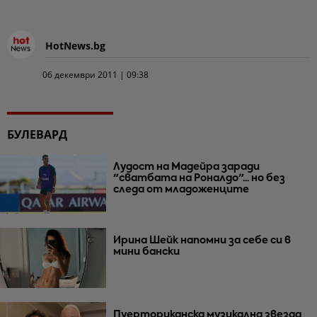
HotNews.bg
06 декември 2011 | 09:38
БУЛЕВАРД
Лудост на Мадейра заради
"сватбата на Роналдо"... но без
следа от младоженците
Ирина Шейк напомни за себе си в
мини бански
Пуерториканска музикална звезда