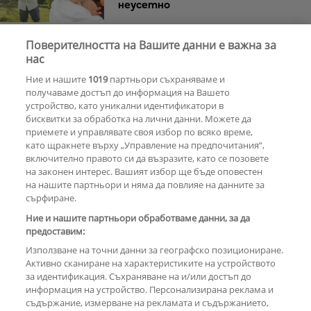
неусетно
Поверителността на Вашите данни е важна за
Веселин Маринов не изключва
нас
телефона си на рождения ден
Ние и нашите
1019
партньори съхраняваме и
получаваме достъп до информация на Вашето
устройство, като уникални идентификатори в
бисквитки за обработка на лични данни. Можете да
РЕКЛАМА
приемете и управлявате своя избор по всяко време,
като щракнете върху „Управление на предпочитания“,
включително правото си да възразите, като се позовете
на законен интерес. Вашият избор ще бъде оповестен
КОМЕНТАРИ
на нашите партньори и няма да повлияе на данните за
сърфиране.
Ние и нашите партньори обработваме данни, за да
предоставим:
РЕКЛАМА
Използване на точни данни за географско позициониране.
Активно сканиране на характеристиките на устройството
за идентификация. Съхраняване на и/или достъп до
информация на устройство. Персонализирана реклама и
съдържание, измерване на рекламата и съдържанието,