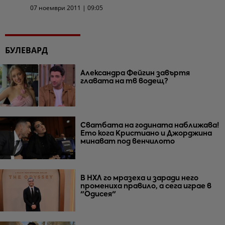
07 ноември 2011 | 09:05
БУЛЕВАРД
Александра Фейгин завъртя
главата на тв водещ?
Сватбата на годината наближава!
Ето кога Кристиано и Джорджина
минават под венчилото
В НХЛ го мразеха и заради него
промениха правило, а сега играе в
"Одисея"