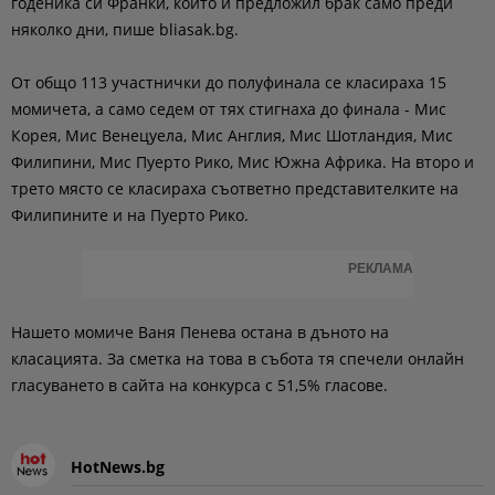
годеника си Франки, който й предложил брак само преди
няколко дни, пише bliasak.bg.
От общо 113 участнички до полуфинала се класираха 15
момичета, а само седем от тях стигнаха до финала - Мис
Корея, Мис Венецуела, Мис Англия, Мис Шотландия, Мис
Филипини, Мис Пуерто Рико, Мис Южна Африка. На второ и
трето място се класираха съответно представителките на
Филипините и на Пуерто Рико.
РЕКЛАМА
Нашето момиче Ваня Пенева остана в дъното на
класацията. За сметка на това в събота тя спечели онлайн
гласуването в сайта на конкурса с 51,5% гласове.
HotNews.bg