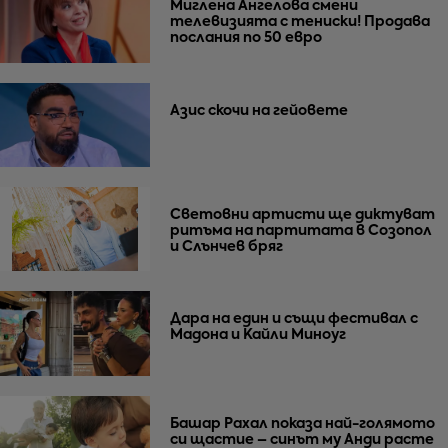
Миглена Ангелова смени
телевизията с тениски! Продава
послания по 50 евро
Азис скочи на гейовете
Световни артисти ще диктуват
ритъма на партитата в Созопол
и Слънчев бряг
Дара на един и същи фестивал с
Мадона и Кайли Миноуг
Башар Рахал показа най-голямото
си щастие – синът му Анди расте