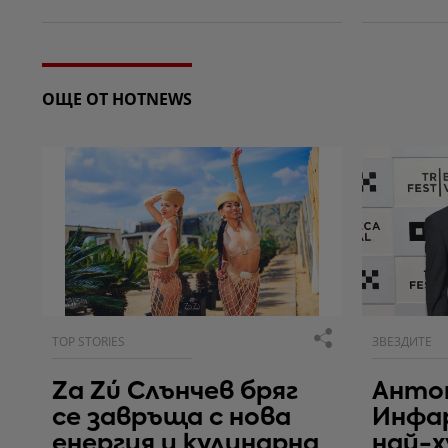
ОЩЕ ОТ HOTNEWS
TOP STORIES
ЗВЕЗДИТЕ
Za Zú Слънчев бряг
Антон
се завръща с нова
Инфа
енергия и кулинарна
най-