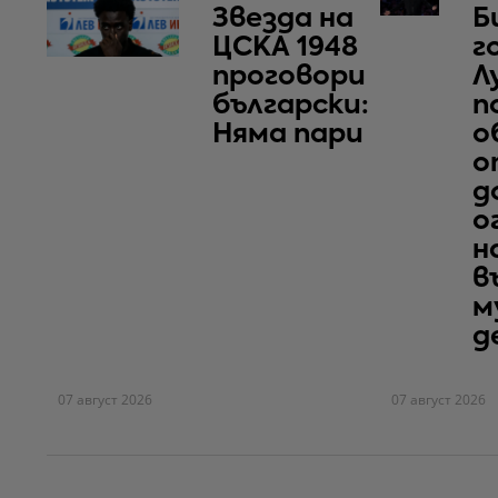
Звезда на
Б
ЦСКА 1948
г
проговори
Л
български:
п
Няма пари
о
о
д
о
н
в
м
д
07 август 2026
07 август 2026