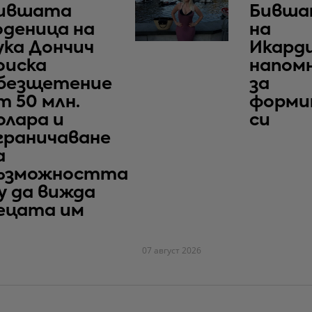
ившата
Бивша
оденица на
на
ука Дончич
Икард
оиска
напом
безщетение
за
т 50 млн.
форми
олара и
си
граничаване
а
ъзможността
у да вижда
ецата им
07 август 2026