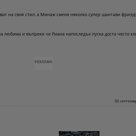
ат на своя стил, а Минаж сменя няколко супер шантави фризу
на любима и въпреки че Риана напоследък пуска доста често к
РЕКЛАМА
02 септемвр