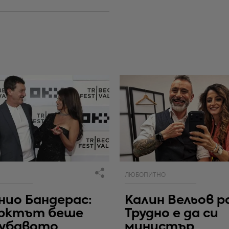
ЛЮБОПИТНО
ио Бандерас:
Калин Вельов р
рктът беше
Трудно е да си
хубавото
министър