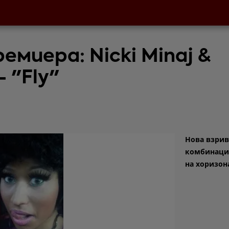
емиера: Nicki Minaj &
- "Fly"
Нова взрив
комбинация
на хоризон