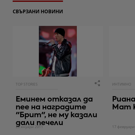
СВЪРЗАНИ НОВИНИ
TOP STORIES
ИНТИМНО
Еминем отказал да
Риана
пее на наградите
Мат 
"Брит", не му казали
дали печели
20 януари 2011
17 февруари