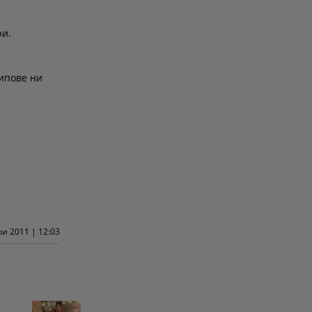
ри.
липове ни
и 2011 | 12:03