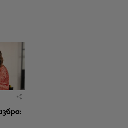
азбра: