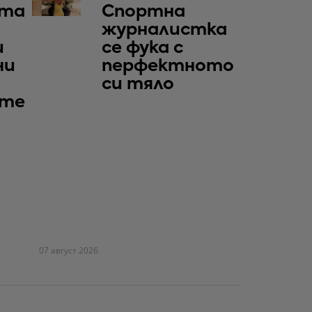
та
Спортна
журналистка
и
се фука с
ни
перфектното
си тяло
те
07 август 2026