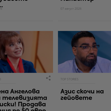
.
26
07 август 2026
О
TOP STORIES
на Ангелова
Азис скочи на
и телевизията
гейовете
иски! Продава
ния по 50 евро