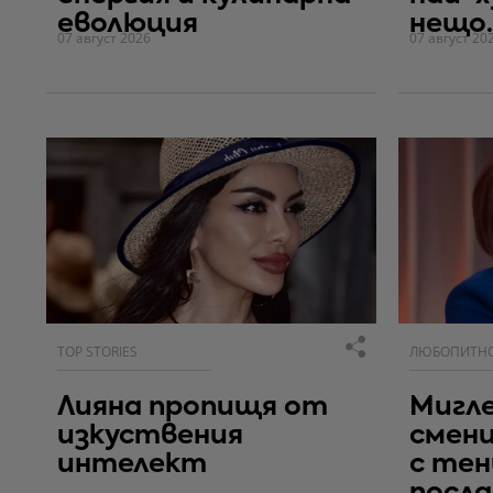
еволюция
нещо..
07 август 2026
07 август 20
TOP STORIES
ЛЮБОПИТН
Лияна пропищя от
Мигле
изкуствения
смен
интелект
с тен
посла