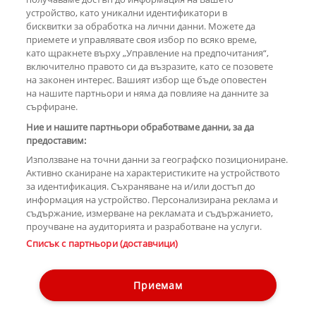
устройство, като уникални идентификатори в
бисквитки за обработка на лични данни. Можете да
РЕКЛАМА
приемете и управлявате своя избор по всяко време,
като щракнете върху „Управление на предпочитания“,
включително правото си да възразите, като се позовете
на законен интерес. Вашият избор ще бъде оповестен
КОМЕНТАРИ
на нашите партньори и няма да повлияе на данните за
сърфиране.
Ние и нашите партньори обработваме данни, за да
предоставим:
РЕКЛАМА
Използване на точни данни за географско позициониране.
Активно сканиране на характеристиките на устройството
за идентификация. Съхраняване на и/или достъп до
информация на устройство. Персонализирана реклама и
съдържание, измерване на рекламата и съдържанието,
проучване на аудиторията и разработване на услуги.
Copyright © 2007-2026 Hotnews.bg. Всички права запазени.
Списък с партньори (доставчици)
Този уебсайт е собственост на Sportal Media Group
Контакти
За рекламa
Общи условия
Етични правила на НСС
Приемам
Управление на предпочитания
Лични данни