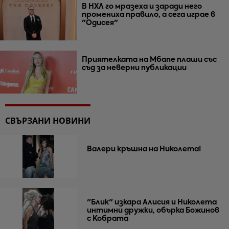
В НХЛ го мразеха и заради него
промениха правило, а сега играе в
"Одисея"
Приятелката на Мбапе плаши със
съд за неверни публикации
СВЪРЗАНИ НОВИНИ
Валери кръшна на Николета!
"Блик" изкара Алисия и Николета
интимни дружки, обърка Божинов
с Кобрата