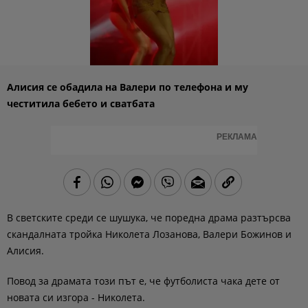
Алисия се обадила на Валери по телефона и му
честитила бебето и сватбата
РЕКЛАМА
В светските среди се шушука, че поредна драма разтърсва
скандалната тройка Николета Лозанова, Валери Божинов и
Алисия.
Повод за драмата този път е, че футболиста чака дете от
новата си изгора - Николета.