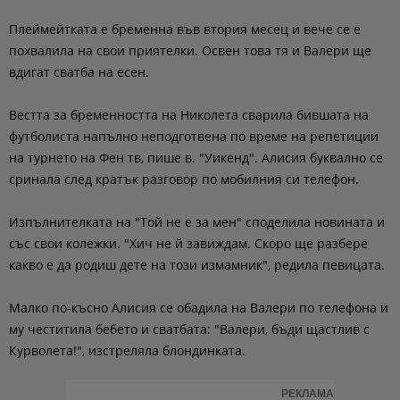
Плеймейтката е бременна във втория месец и вече се е
похвалила на свои приятелки. Освен това тя и Валери ще
вдигат сватба на есен.
Вестта за бременността на Николета сварила бившата на
футболиста напълно неподготвена по време на репетиции
на турнето на Фен тв, пише в. "Уикенд". Алисия буквално се
сринала след кратък разговор по мобилния си телефон.
Изпълнителката на "Той не е за мен" споделила новината и
със свои колежки. "Хич не й завиждам. Скоро ще разбере
какво е да родиш дете на този измамник", редила певицата.
Малко по-късно Алисия се обадила на Валери по телефона и
му честитила бебето и сватбата: "Валери, бъди щастлив с
Курволета!", изстреляла блондинката.
РЕКЛАМА