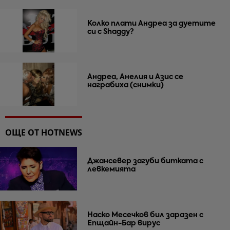
Колко плати Андреа за дуетите
си с Shaggy?
Андреа, Анелия и Азис се
награбиха (снимки)
ОЩЕ ОТ HOTNEWS
Джансевер загуби битката с
левкемията
Наско Месечков бил заразен с
Епщайн-Бар вирус