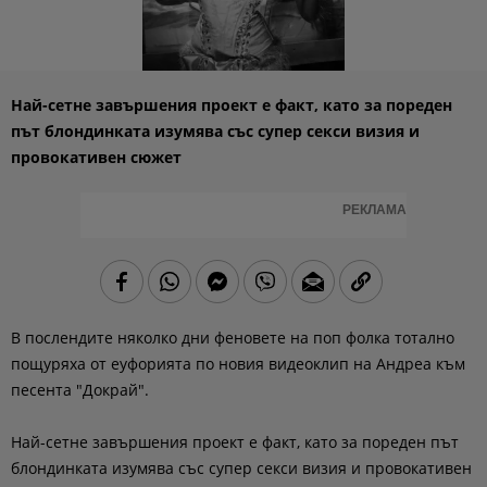
Най-сетне завършения проект е факт, като за пореден
път блондинката изумява със супер секси визия и
провокативен сюжет
РЕКЛАМА
В послендите няколко дни феновете на поп фолка тотално
пощуряха от еуфорията по новия видеоклип на Андреа към
песента "Докрай".
Най-сетне завършения проект е факт, като за пореден път
блондинката изумява със супер секси визия и провокативен