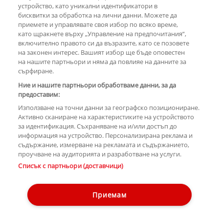
устройство, като уникални идентификатори в
бисквитки за обработка на лични данни. Можете да
РЕКЛАМА
приемете и управлявате своя избор по всяко време,
като щракнете върху „Управление на предпочитания“,
включително правото си да възразите, като се позовете
на законен интерес. Вашият избор ще бъде оповестен
КОМЕНТАРИ
на нашите партньори и няма да повлияе на данните за
сърфиране.
Ние и нашите партньори обработваме данни, за да
предоставим:
РЕКЛАМА
Използване на точни данни за географско позициониране.
Активно сканиране на характеристиките на устройството
за идентификация. Съхраняване на и/или достъп до
информация на устройство. Персонализирана реклама и
съдържание, измерване на рекламата и съдържанието,
проучване на аудиторията и разработване на услуги.
Copyright © 2007-2026 Hotnews.bg. Всички права запазени.
Списък с партньори (доставчици)
Този уебсайт е собственост на Sportal Media Group
Контакти
За рекламa
Общи условия
Етични правила на НСС
Приемам
Управление на предпочитания
Лични данни