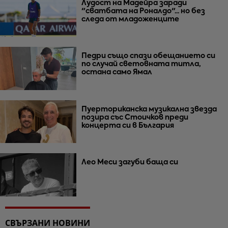
Лудост на Мадейра заради
"сватбата на Роналдо"... но без
следа от младоженците
Педри също спази обещанието си
по случай световната титла,
остана само Ямал
Пуерториканска музикална звезда
позира със Стоичков преди
концерта си в България
Лео Меси загуби баща си
СВЪРЗАНИ НОВИНИ