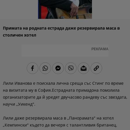
Примата на родната естрада даже резервирала маса в
столичен хотел
РЕКЛАМА
Лили Иванова е поискала лична среща със Стинг по време
на визитата му в София.Естрадната примадона помолила
организаторите да й уредят двучасово рандеву със звездата,
научи „Уикенд".
Лили даже резервирала маса в „Панорамата" на хотел
„Кемпински" където да вечеря с талантливия британец.