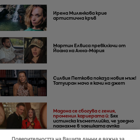
Ирена Милянкова крие
артистична кръв
Мартин Елвиса превключи от
Йоана на Анна-Мария
Силвия Петкова показа новия мъж!
Татуиран мачо я качи на джет
Мадона се сбогува с гения,
променил кариерата й:
Бях
истинска късметлийка, че заедно
паднахме в заешката дупка
Поверителността на Вашите данни е важна за