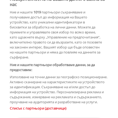
София или Бургас? На 12 август се
нас
решава съдбата на „Евровизия
Ние и нашите
1019
партньори съхраняваме и
2027“
получаваме достъп до информация на Вашето
устройство, като уникални идентификатори в
бисквитки за обработка на лични данни. Можете да
РЕКЛАМА
приемете и управлявате своя избор по всяко време,
като щракнете върху „Управление на предпочитания“,
включително правото си да възразите, като се позовете
на законен интерес. Вашият избор ще бъде оповестен
КОМЕНТАРИ
на нашите партньори и няма да повлияе на данните за
сърфиране.
Ние и нашите партньори обработваме данни, за да
предоставим:
РЕКЛАМА
Използване на точни данни за географско позициониране.
Активно сканиране на характеристиките на устройството
за идентификация. Съхраняване на и/или достъп до
информация на устройство. Персонализирана реклама и
съдържание, измерване на рекламата и съдържанието,
проучване на аудиторията и разработване на услуги.
Copyright © 2007-2026 Hotnews.bg. Всички права запазени.
Списък с партньори (доставчици)
Този уебсайт е собственост на Sportal Media Group