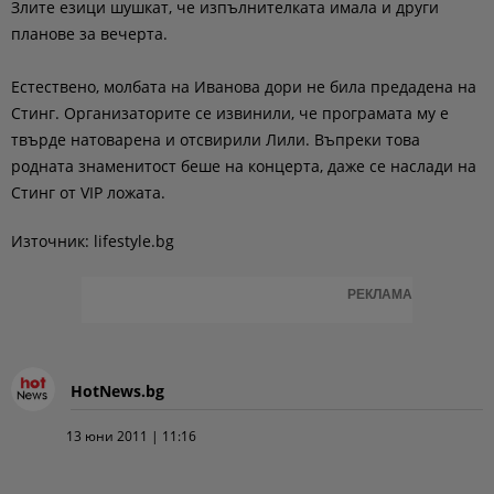
Злите езици шушкат, че изпълнителката имала и други
планове за вечерта.
Естествено, молбата на Иванова дори не била предадена на
Стинг. Организаторите се извинили, че програмата му е
твърде натоварена и отсвирили Лили. Въпреки това
родната знаменитост беше на концерта, даже се наслади на
Стинг от VIP ложата.
Източник: lifestyle.bg
РЕКЛАМА
HotNews.bg
13 юни 2011 | 11:16