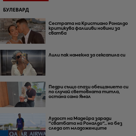
БУЛЕВАРД
Сестрата на Кристиано Роналдо
критикува фалшиви новини за
сватба
Лили пак намекна за сексапила си
Педри също спази обещанието си
по случай световната титла,
остана само Ямал
Лудост на Мадейра заради
"сватбата на Роналдо"... но без
следа от младоженците