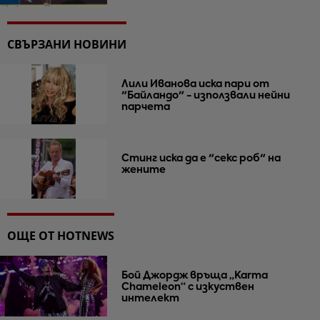
СВЪРЗАНИ НОВИНИ
Лили Иванова иска пари от
"Байландо" - използвали нейни
парчета
Стинг иска да е "секс роб" на
жените
ОЩЕ ОТ HOTNEWS
Бой Джордж връща „Karma
Chameleon“ с изкуствен
интелект