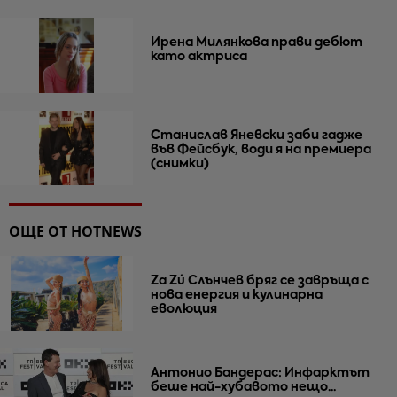
Ирена Милянкова прави дебют
като актриса
Станислав Яневски заби гадже
във Фейсбук, води я на премиера
(снимки)
ОЩЕ ОТ HOTNEWS
Za Zú Слънчев бряг се завръща с
нова енергия и кулинарна
еволюция
Антонио Бандерас: Инфарктът
беше най-хубавото нещо...