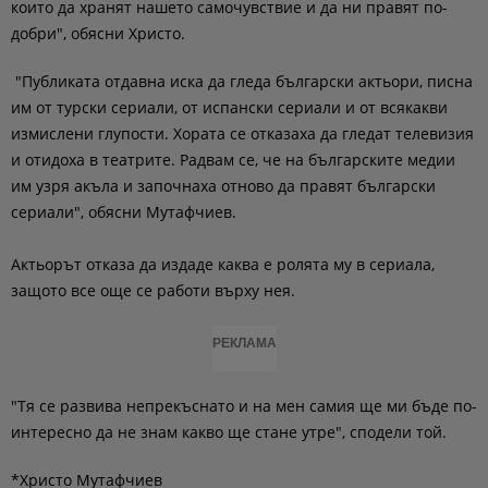
които да хранят нашето самочувствие и да ни правят по-
добри", обясни Христо.
"Публиката отдавна иска да гледа български актьори, писна
им от турски сериали, от испански сериали и от всякакви
измислени глупости. Хората се отказаха да гледат телевизия
и отидоха в театрите. Радвам се, че на българските медии
им узря акъла и започнаха отново да правят български
сериали", обясни Мутафчиев.
Актьорът отказа да издаде каква е ролята му в сериала,
защото все още се работи върху нея.
РЕКЛАМА
"Тя се развива непрекъснато и на мен самия ще ми бъде по-
интересно да не знам какво ще стане утре", сподели той.
*Христо Мутафчиев