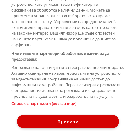
устройство, като уникални идентификатори в
бисквитки за обработка на лични данни. Можете да
РЕКЛАМА
приемете и управлявате своя избор по всяко време,
като щракнете върху „Управление на предпочитания“,
включително правото си да възразите, като се позовете
на законен интерес. Вашият избор ще бъде оповестен
КОМЕНТАРИ
на нашите партньори и няма да повлияе на данните за
сърфиране.
Ние и нашите партньори обработваме данни, за да
предоставим:
РЕКЛАМА
Използване на точни данни за географско позициониране.
Активно сканиране на характеристиките на устройството
за идентификация. Съхраняване на и/или достъп до
информация на устройство. Персонализирана реклама и
съдържание, измерване на рекламата и съдържанието,
проучване на аудиторията и разработване на услуги.
Copyright © 2007-2026 Hotnews.bg. Всички права запазени.
Списък с партньори (доставчици)
Този уебсайт е собственост на Sportal Media Group
Контакти
За рекламa
Общи условия
Етични правила на НСС
Приемам
Управление на предпочитания
Лични данни