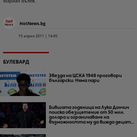
Мариан Вълев.
HotNews.bg
15 април 2011 | 14:45
БУЛЕВАРД
Звезда на ЦСКА 1948 проговори
български: Няма пари
Бившата годеница на Лука Дончич
поиска обезщетение от 50 млн.
долара и ограничаване на
възможността му да вижда децата
им