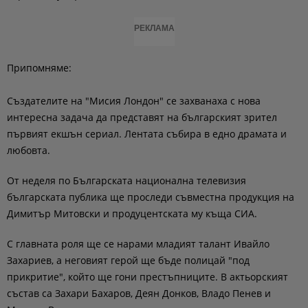
РЕКЛАМА
Припомняме:
Създателите на "Мисия Лондон" се захванаха с нова
интересна задача да представят на българският зрител
първият екшън сериал. Лентата събира в едно драмата и
любовта.
От неделя по Българската национална телевизия
българската публика ще проследи съвместна продукция на
Димитър Митовски и продуцентската му къща СИА.
С главната роля ще се нарами младият талант Ивайло
Захариев, а неговият герой ще бъде полицай "под
прикритие", който ще гони престъпниците. В актьорският
състав са Захари Бахаров, Деян Донков, Владо Пенев и