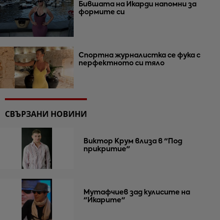
Бившата на Икарди напомни за
формите си
Спортна журналистка се фука с
перфектното си тяло
СВЪРЗАНИ НОВИНИ
Виктор Крум влиза в "Под
прикритие"
Мутафчиев зад кулисите на
"Икарите"