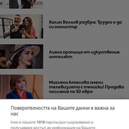
Калин Вельов разбра: Трудно е да
си министър
Лияна пропищя от изкуствения
интелект
Миглена Ангелова смени
телевизията с тениски! Продава
послания по 50 евро
Поверителността на Вашите данни е важна за
Азис скочи на гейовете
нас
Ние и нашите
1019
партньори съхраняваме и
получаваме достъп до информация на Вашето