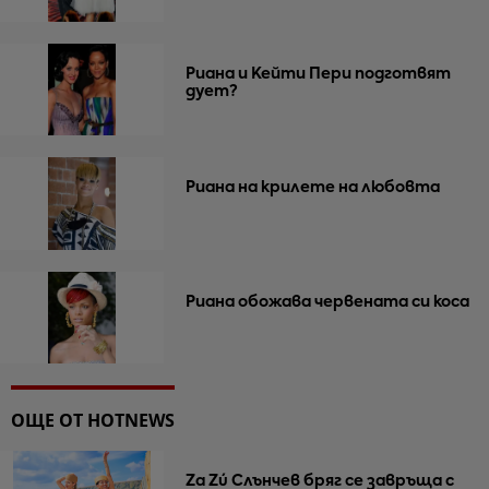
Риана и Кейти Пери подготвят
дует?
Риана на крилете на любовта
Риана обожава червената си коса
ОЩЕ ОТ HOTNEWS
Za Zú Слънчев бряг се завръща с