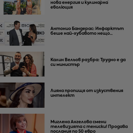
нова енергия и кулинарна
еволюция
Антонио Бандерас: Инфарктът
беше най-хубавото нещо...
Калин Вельов разбра: Трудно е да
си министър
Лияна пропищя от изкуствения
интелект
Миглена Ангелова смени
телевизията с тениски! Продава
послания по 50 евро