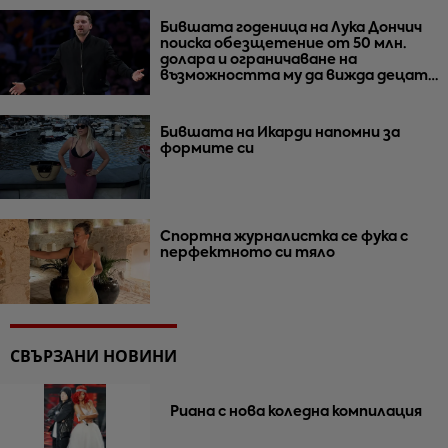
Бившата годеница на Лука Дончич
поиска обезщетение от 50 млн.
долара и ограничаване на
възможността му да вижда децата
им
Бившата на Икарди напомни за
формите си
Спортна журналистка се фука с
перфектното си тяло
СВЪРЗАНИ НОВИНИ
Риана с нова коледна компилация