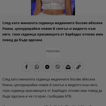
След като миналата седмица медиините босове вбесиха
Риана, цензурирайки новия й сингъл и видеото към
него, тази седмица красавицата от Барбадос отново има
повод да бъде ядосана
РЕКЛАМА
След като миналата седмица медиините босове вбесиха
Риана, цензурирайки новия й сингъл и видеото към него,
тази седмица красавицата от Барбадос отново има повод да
бъде ядосана и не го крие, съобщава БТВ.