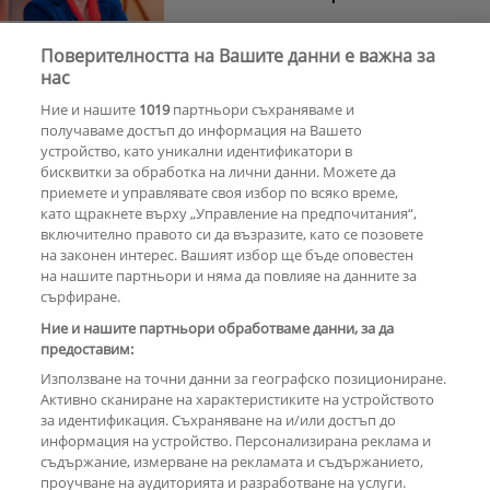
Поверителността на Вашите данни е важна за
Азис скочи на гейовете
нас
Ние и нашите
1019
партньори съхраняваме и
получаваме достъп до информация на Вашето
устройство, като уникални идентификатори в
бисквитки за обработка на лични данни. Можете да
РЕКЛАМА
приемете и управлявате своя избор по всяко време,
като щракнете върху „Управление на предпочитания“,
включително правото си да възразите, като се позовете
на законен интерес. Вашият избор ще бъде оповестен
КОМЕНТАРИ
на нашите партньори и няма да повлияе на данните за
сърфиране.
Ние и нашите партньори обработваме данни, за да
предоставим:
РЕКЛАМА
Използване на точни данни за географско позициониране.
Активно сканиране на характеристиките на устройството
за идентификация. Съхраняване на и/или достъп до
информация на устройство. Персонализирана реклама и
съдържание, измерване на рекламата и съдържанието,
проучване на аудиторията и разработване на услуги.