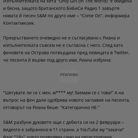
Изпълнителката на хита "Only Girl (In The World)” е обидена
и бясна, защото британското БиБиСи Радио 1 завъртя
новата й песен S&M по друго име – "Come On”, информира
Контактмюзик.
Прекръстването очевидно не е съгласувано с Риана и
изпълнителката съвсем не е съгласна с него. След като
феновете на Острова потвърдиха пред певицата в Twitter,
че песента й върви под друго име, Риана избухна:
РЕКЛАМА
"Шегувате ли се с мен, м**** му! Заемам се с това!” А на
въпрос на фен дали одобрява новото заглавие на песента,
отговорът на Риана беше: "Категорично НЕ.”
S&M разбуни духовете още с дебюта си на 2 февруари –
видеото е забранено в 11 страни, а YouTube му "закачи”
флаг "18+”, което позволява само на регистрирани