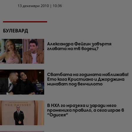
13 декември 2010 | 10:36
БУЛЕВАРД
Александра Фейгин завъртя
главата на тв водещ?
Сватбата на годината наближава!
Ето кога Кристиано и Джорджина
минават под венчилото
В НХЛ го мразеха и заради него
промениха правило, а сега играе в
"Одисея"