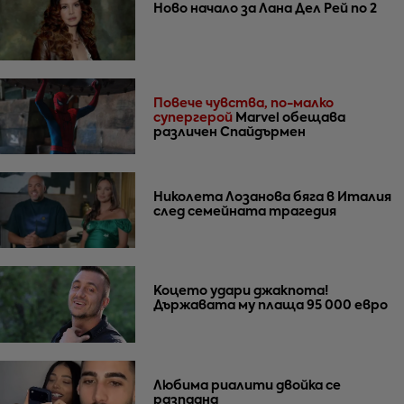
Ново начало за Лана Дел Рей по 2
Повече чувства, по-малко
супергерой
Marvel обещава
различен Спайдърмен
Николета Лозанова бяга в Италия
след семейната трагедия
Коцето удари джакпота!
Държавата му плаща 95 000 евро
Любима риалити двойка се
разпадна