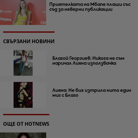
Приятелката на Мбапе плаши със
съд за неверни публикации
СВЪРЗАНИ НОВИНИ
Благой Георгиев: Никога не съм
наричал Лияна използвачка
Лияна: Не бих изтрила нито един
миг с Благо
ОЩЕ ОТ HOTNEWS