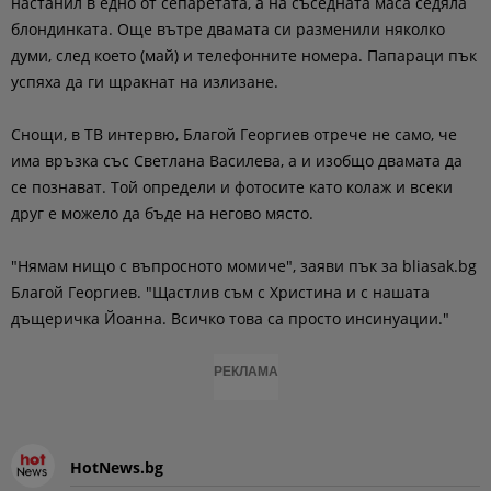
настанил в едно от сепаретата, а на съседната маса седяла
блондинката. Още вътре двамата си разменили няколко
думи, след което (май) и телефонните номера. Папараци пък
успяха да ги щракнат на излизане.
Снощи, в ТВ интервю, Благой Георгиев отрече не само, че
има връзка със Светлана Василева, а и изобщо двамата да
се познават. Той определи и фотосите като колаж и всеки
друг е можело да бъде на негово място.
"Нямам нищо с въпросното момиче", заяви пък за bliasak.bg
Благой Георгиев. "Щастлив съм с Христина и с нашата
дъщеричка Йоанна. Всичко това са просто инсинуации."
РЕКЛАМА
HotNews.bg