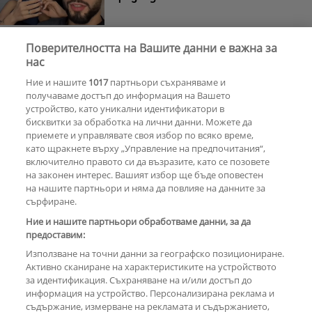
Поверителността на Вашите данни е важна за
Тишина преди бурята
Защо Саня
нас
Армутлиева продължава да мълчи
Ние и нашите
1017
партньори съхраняваме и
за раздялата с Дара?
получаваме достъп до информация на Вашето
устройство, като уникални идентификатори в
бисквитки за обработка на лични данни. Можете да
РЕКЛАМА
приемете и управлявате своя избор по всяко време,
като щракнете върху „Управление на предпочитания“,
включително правото си да възразите, като се позовете
на законен интерес. Вашият избор ще бъде оповестен
КОМЕНТАРИ
на нашите партньори и няма да повлияе на данните за
сърфиране.
Ние и нашите партньори обработваме данни, за да
предоставим:
РЕКЛАМА
Използване на точни данни за географско позициониране.
Активно сканиране на характеристиките на устройството
за идентификация. Съхраняване на и/или достъп до
информация на устройство. Персонализирана реклама и
съдържание, измерване на рекламата и съдържанието,