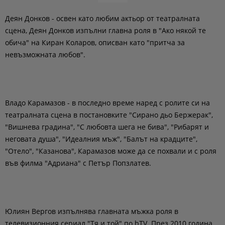
Деян Донков - освен като любим актьор от театралната
сцена, Деян Донков изпълни главна роля в "Ако някой те
обича" на Киран Коларов, описван като "притча за
невъзможната любов".
Владо Карамазов - в последно време наред с ролите си на
театралната сцена в постановките "Сирано дьо Бержерак",
"Вишнева градина", "С любовта шега не бива", "Рибарят и
неговата душа", "Идеалния мъж", "Балът на крадците",
"Отело", "Казанова", Карамазов може да се похвали и с роля
във филма "Адриана" с Петър Попзлатев.
Юлиян Вергов изпълнява главната мъжка роля в
телевизионния сериал "Тя и той" по bTV. През 2010 година