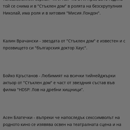
той се снима и в "Стъклен дом" в ролята на безскрупулния
Николай, има роля и в хитовия "Мисия Лондон".
Калин Врачански - звездата от "Стъклен дом" е известен и с
прозвището си "българския доктор Хаус".
Бойко Кръстанов - Любимият на всички тийнейджърки
актьор от "Стъклен дом" е част от звездния състав във
филма "HDSP: Лов на дребни хищници”.
Асен Блатечки - въпреки че напоследък секссимволът на
родното кино се изявява освен на театралната сцена и на