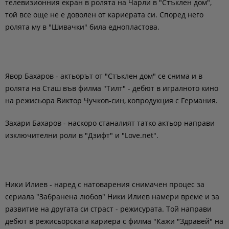
телевизионния екран в ролята на Чарли в "Стъклен дом",
той все още не е доволен от кариерата си. Според него
ролята му в "Шивачки" била еднопластова.
Явор Бахаров - актьорът от "Стъклен дом" се снима и в
ролята на Сташ във филма "Тилт" - дебют в игралното кино
на режисьора Виктор Чучков-син, копродукция с Германия.
Захари Бахаров - наскоро станалият татко актьор направи
изключителни роли в "Дзифт" и "Love.net".
Ники Илиев - наред с натоварения снимачен процес за
сериала "Забранена любов" Ники Илиев намери време и за
развитие на другата си страст - режисурата. Той направи
дебют в режисьорската кариера с филма "Кажи "Здравей" на