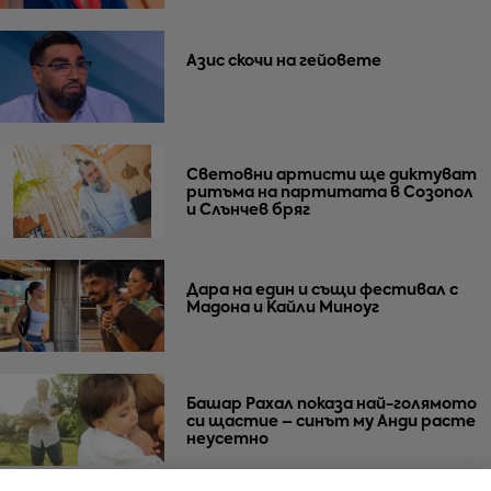
Азис скочи на гейовете
Световни артисти ще диктуват
ритъма на партитата в Созопол
и Слънчев бряг
Дара на един и същи фестивал с
Мадона и Кайли Миноуг
Башар Рахал показа най-голямото
си щастие – синът му Анди расте
неусетно