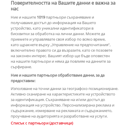
Поверителността на Вашите данни е важна за
Веселин Маринов не изключва
нас
телефона си на рождения ден
Ние и нашите
1019
партньори съхраняваме и
получаваме достъп до информация на Вашето
устройство, като уникални идентификатори в
бисквитки за обработка на лични данни. Можете да
РЕКЛАМА
приемете и управлявате своя избор по всяко време,
като щракнете върху „Управление на предпочитания“,
включително правото си да възразите, като се позовете
на законен интерес. Вашият избор ще бъде оповестен
КОМЕНТАРИ
на нашите партньори и няма да повлияе на данните за
сърфиране.
Ние и нашите партньори обработваме данни, за да
предоставим:
РЕКЛАМА
Използване на точни данни за географско позициониране.
Активно сканиране на характеристиките на устройството
за идентификация. Съхраняване на и/или достъп до
информация на устройство. Персонализирана реклама и
съдържание, измерване на рекламата и съдържанието,
проучване на аудиторията и разработване на услуги.
Copyright © 2007-2026 Hotnews.bg. Всички права запазени.
Списък с партньори (доставчици)
Този уебсайт е собственост на Sportal Media Group