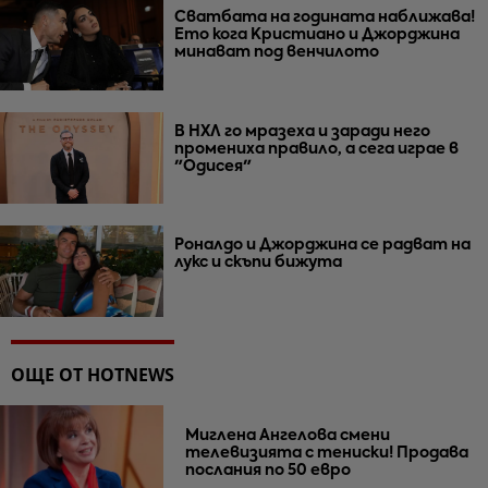
Сватбата на годината наближава!
Ето кога Кристиано и Джорджина
минават под венчилото
В НХЛ го мразеха и заради него
промениха правило, а сега играе в
"Одисея"
Роналдо и Джорджина се радват на
лукс и скъпи бижута
ОЩЕ ОТ HOTNEWS
Миглена Ангелова смени
телевизията с тениски! Продава
послания по 50 евро