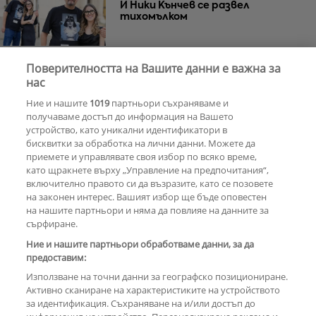
И Ники Кънчев се развел
тихомълком
Поверителността на Вашите данни е важна за
Почина Уилям Орбит –
нас
музикалният гений зад „Ray of
Ние и нашите
1019
партньори съхраняваме и
Light“ на Мадона
получаваме достъп до информация на Вашето
устройство, като уникални идентификатори в
бисквитки за обработка на лични данни. Можете да
РЕКЛАМА
приемете и управлявате своя избор по всяко време,
като щракнете върху „Управление на предпочитания“,
включително правото си да възразите, като се позовете
на законен интерес. Вашият избор ще бъде оповестен
КОМЕНТАРИ
на нашите партньори и няма да повлияе на данните за
сърфиране.
Ние и нашите партньори обработваме данни, за да
предоставим:
РЕКЛАМА
Използване на точни данни за географско позициониране.
Активно сканиране на характеристиките на устройството
за идентификация. Съхраняване на и/или достъп до