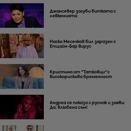
Джансевер загуби битката с
левкемията
Наско Месечков бил заразен с
Епщайн-Бар вирус
Кристина от "Татковци"с
високорискова бременност
Андреа се показа с руснак и заяви:
Да, влюбена съм!