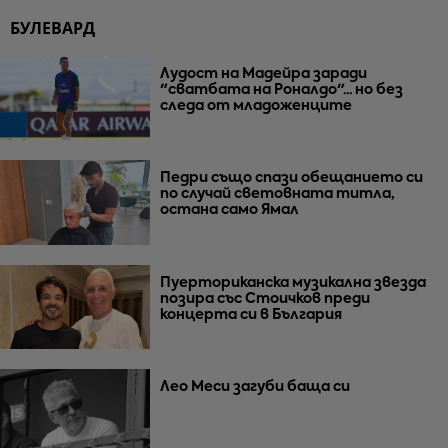
БУЛЕВАРД
Лудост на Мадейра заради
"сватбата на Роналдо"... но без
следа от младоженците
Педри също спази обещанието си
по случай световната титла,
остана само Ямал
Пуерториканска музикална звезда
позира със Стоичков преди
концерта си в България
Лео Меси загуби баща си