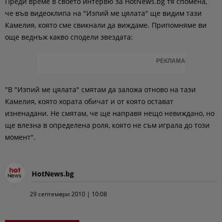
Преди време в своето интервю за HotNews.bg тя спомена,
че във видеоклипа на "Изпий ме цялата" ще видим тази
Камелия, която сме свикнали да виждаме. Припомняме ви
още веднъж какво сподели звездата:
РЕКЛАМА
"В "Изпий ме цялата" смятам да заложа отново на тази
Камелия, която хората обичат и от която остават
изненадани. Не смятам, че ще направя нещо невиждано, но
ще влезна в определена роля, която не съм играла до този
момент".
HotNews.bg
29 септември 2010 | 10:08