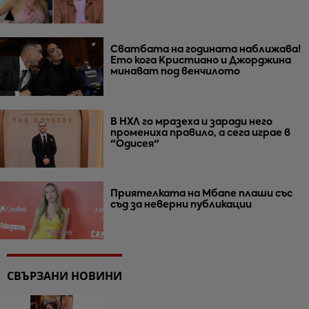
Сватбата на годината наближава!
Ето кога Кристиано и Джорджина
минават под венчилото
В НХЛ го мразеха и заради него
промениха правило, а сега играе в
"Одисея"
Приятелката на Мбапе плаши със
съд за неверни публикации
СВЪРЗАНИ НОВИНИ