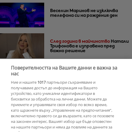
Веселин Маринов не изключва
телефона си на рождения ден
След година в майчинство
Натали
Трифонова е изправена пред
важно решение
Поверителността на Вашите данни е важна за
30 години по-късно
Мадона и Кайли
нас
Миноуг - от съпернички до
Ние и нашите
1017
партньори съхраняваме и
приятелки
получаваме достъп до информация на Вашето
устройство, като уникални идентификатори в
бисквитки за обработка на лични данни. Можете да
РЕКЛАМА
приемете и управлявате своя избор по всяко време,
като щракнете върху „Управление на предпочитания“,
включително правото си да възразите, като се позовете
на законен интерес. Вашият избор ще бъде оповестен
КОМЕНТАРИ
на нашите партньори и няма да повлияе на данните за