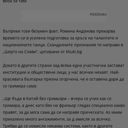
виза за там!
РЕКЛАМА
Въпреки този безумен факт, Ромина Андонова прекарва
времето си в усилена подготовка за кръга на талантите и
националните танци. Скандалните признания тя направи в
„Шоуто на Слави“, цитирани от kliuki.bg
Докато в другите страни зад всяка една участничка застават
институции и обществени лица, у нас всички нехаят. Най-
красивата българка призна огорчена, че е оставена дори да
се гримира сама:
„Ще бъда в Китай без гримьори – вчера се учих как се
гримира, а днес като бях на фризьор гледах специално какво
правят, за да мога сама да си направя прическата. Аз имам
прекалено много ангажименти, за д амисля за всичко.
Трябва да се измисли някаква система, както в другите