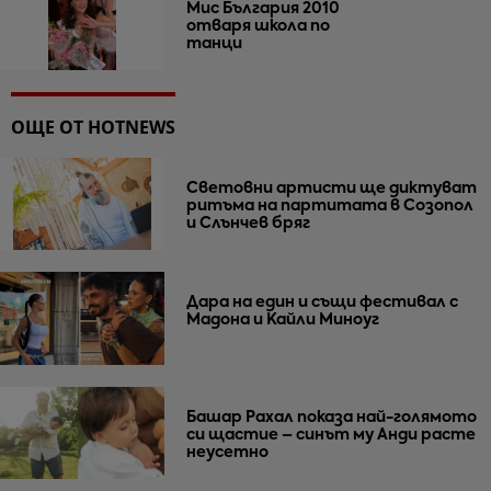
Мис България 2010
отваря школа по
танци
ОЩЕ ОТ HOTNEWS
Световни артисти ще диктуват
ритъма на партитата в Созопол
и Слънчев бряг
Дара на един и същи фестивал с
Мадона и Кайли Миноуг
Башар Рахал показа най-голямото
си щастие – синът му Анди расте
неусетно