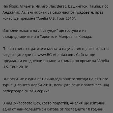
Ню Йорк, Атланта, Чикаго, Лас Вегас, Вашингтон, Тампа, Лос
Анджелис, Атлантик сити са само част от градовете, през
които ще премине “Anelia U.S. Tour 2010″.
Изпълнителката на „4 секунди” ще гостува и на
сънародниците ни в Торонто и Монреал в Канада.
Пълен списък с датите и местата на участия ще се появят в
следващите дни на www.BG-Atlanta.com . Сайтът ще
предлага и ежедневни новини и снимки по време на “Anelia
U.S. Tour 2010″.
Въпреки, че е една от най-аплодираните звезди на лятното
турне „Планета Дерби 2010”, певицата вече е залегнала над
репертоара си за Америка.
В над 3-часовото шоу, което подготвя, Анелия ще изпълни
едни от най-големите си хитове от последните 10 години.