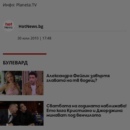
Инфо: Planeta.TV
HotNews.bg
30 юли 2010 | 17:48
БУЛЕВАРД
Александра Фейгин завъртя
главата на тв водещ?
Сватбата на годината наближава!
Ето кога Кристиано и Джорджина
минават под венчилото