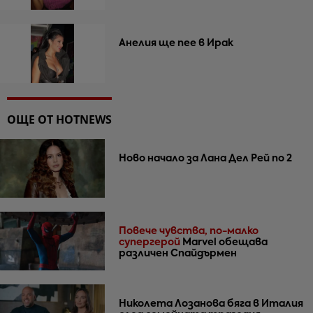
Анелия ще пее в Ирак
ОЩЕ ОТ HOTNEWS
Ново начало за Лана Дел Рей по 2
Повече чувства, по-малко
супергерой
Marvel обещава
различен Спайдърмен
Николета Лозанова бяга в Италия