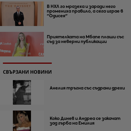
В НХЛ го мразеха и заради него
промениха правило, а сега играе в
"Одисея"
Приятелката на Мбапе плаши със
съд за неверни публикации
СВЪРЗАНИ НОВИНИ
Анелия тръгна със съдрани дрехи
Коко Динев и Андреа се закачат
зад гърба на Емилия