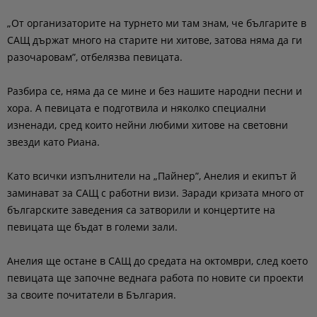
„От организаторите на турнето ми там знам, че българите в
САЩ държат много на старите ни хитове, затова няма да ги
разочаровам”, отбелязва певицата.
Разбира се, няма да се мине и без нашите народни песни и
хора. А певицата е подготвила и няколко специални
изненади, сред които нейни любими хитове на световни
звезди като Риана.
Като всички изпълнители на „Пайнер”, Анелия и екипът й
заминават за САЩ с работни визи. Заради кризата много от
българските заведения са затворили и концертите на
певицата ще бъдат в големи зали.
Анелия ще остане в САЩ до средата на октомври, след което
певицата ще започне веднага работа по новите си проекти
за своите почитатели в България.