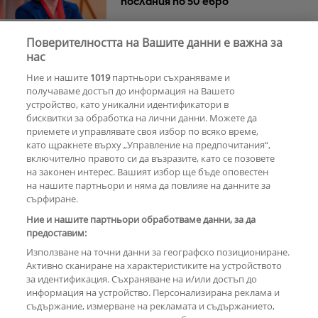
послания по 50 евро
Поверителността на Вашите данни е важна за
Азис скочи на гейовете
нас
Ние и нашите
1019
партньори съхраняваме и
получаваме достъп до информация на Вашето
устройство, като уникални идентификатори в
бисквитки за обработка на лични данни. Можете да
РЕКЛАМА
приемете и управлявате своя избор по всяко време,
като щракнете върху „Управление на предпочитания“,
включително правото си да възразите, като се позовете
на законен интерес. Вашият избор ще бъде оповестен
КОМЕНТАРИ
на нашите партньори и няма да повлияе на данните за
сърфиране.
Ние и нашите партньори обработваме данни, за да
предоставим:
РЕКЛАМА
Използване на точни данни за географско позициониране.
Активно сканиране на характеристиките на устройството
за идентификация. Съхраняване на и/или достъп до
информация на устройство. Персонализирана реклама и
съдържание, измерване на рекламата и съдържанието,