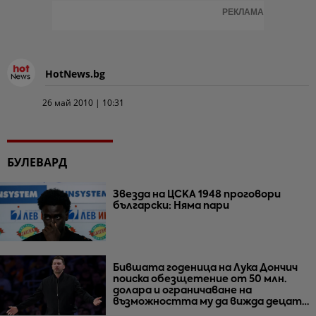
РЕКЛАМА
HotNews.bg
26 май 2010 | 10:31
БУЛЕВАРД
Звезда на ЦСКА 1948 проговори
български: Няма пари
Бившата годеница на Лука Дончич
поиска обезщетение от 50 млн.
долара и ограничаване на
възможността му да вижда децата
им