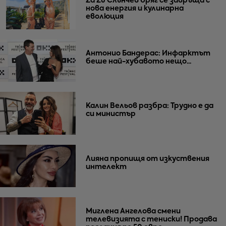
Za Zú Слънчев бряг се завръща с
нова енергия и кулинарна
еволюция
Антонио Бандерас: Инфарктът
беше най-хубавото нещо...
Калин Вельов разбра: Трудно е да
си министър
Лияна пропищя от изкуствения
интелект
Миглена Ангелова смени
телевизията с тениски! Продава