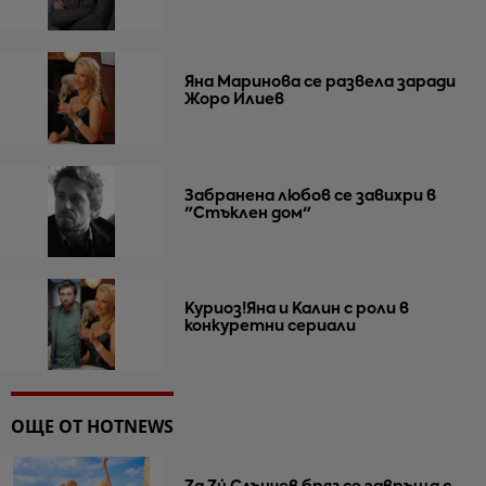
Яна Маринова се развела заради
Жоро Илиев
Забранена любов се завихри в
"Стъклен дом"
Куриоз!Яна и Калин с роли в
конкуретни сериали
ОЩЕ ОТ HOTNEWS