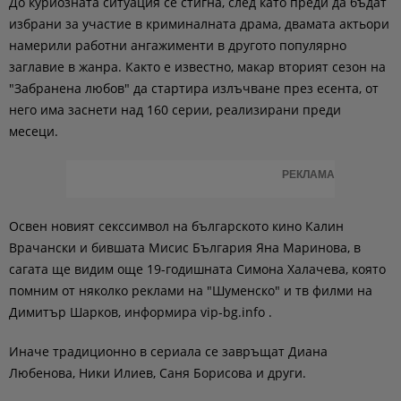
До куриозната ситуация се стигна, след като преди да бъдат
избрани за участие в криминалната драма, двамата актьори
намерили работни ангажименти в другото популярно
заглавие в жанра. Както е известно, макар вторият сезон на
"Забранена любов" да стартира излъчване през есента, от
него има заснети над 160 серии, реализирани преди
месеци.
РЕКЛАМА
Освен новият секссимвол на българското кино Калин
Врачански и бившата Мисис България Яна Маринова, в
сагата ще видим още 19-годишната Симона Халачева, която
помним от няколко реклами на "Шуменско" и тв филми на
Димитър Шарков, информира vip-bg.info .
Иначе традиционно в сериала се завръщат Диана
Любенова, Ники Илиев, Саня Борисова и други.