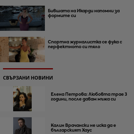
Бившата на Икарди напомни за
формите си
Спортна журналистка се фука с
перфектното си тяло
СВЪРЗАНИ НОВИНИ
Елена Петрова: Любовта трае 3
години, после давам мъжа си
Калин Врачански не иска да е
българският Хаус