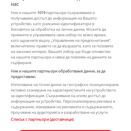
Za Zú Слънчев бряг се завръща с
нас
нова енергия и кулинарна
Ние и нашите
1019
партньори съхраняваме и
еволюция
получаваме достъп до информация на Вашето
устройство, като уникални идентификатори в
бисквитки за обработка на лични данни. Можете да
РЕКЛАМА
приемете и управлявате своя избор по всяко време,
като щракнете върху „Управление на предпочитания“,
включително правото си да възразите, като се позовете
на законен интерес. Вашият избор ще бъде оповестен
КОМЕНТАРИ
на нашите партньори и няма да повлияе на данните за
сърфиране.
Ние и нашите партньори обработваме данни, за да
предоставим:
РЕКЛАМА
Използване на точни данни за географско позициониране.
Активно сканиране на характеристиките на устройството
за идентификация. Съхраняване на и/или достъп до
информация на устройство. Персонализирана реклама и
съдържание, измерване на рекламата и съдържанието,
проучване на аудиторията и разработване на услуги.
Copyright © 2007-2026 Hotnews.bg. Всички права запазени.
Списък с партньори (доставчици)
Този уебсайт е собственост на Sportal Media Group