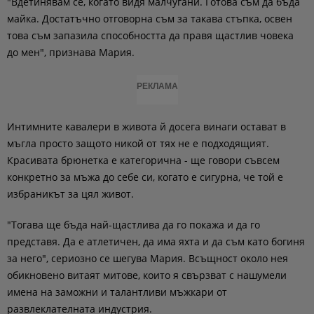
"Вдетинявам се, когато видя малчугани. Готова съм да бъда
майка. Достатъчно отговорна съм за такава стъпка, освен
това съм запазила способността да правя щастлив човека
до мен", признава Мария.
РЕКЛАМА
Интимните кавалери в живота й досега винаги остават в
мъгла просто защото никой от тях не е подходящият.
Красивата брюнетка е категорична - ще говори съвсем
конкретно за мъжа до себе си, когато е сигурна, че той е
избраникът за цял живот.
"Тогава ще бъда най-щастлива да го покажа и да го
представя. Да е атлетичен, да има яхта и да съм като богиня
за него", сериозно се шегува Мария. Всъщност около нея
обикновено витаят митове, които я свързват с нашумели
имена на заможни и талантливи мъжкари от
развлеклателната индустрия.