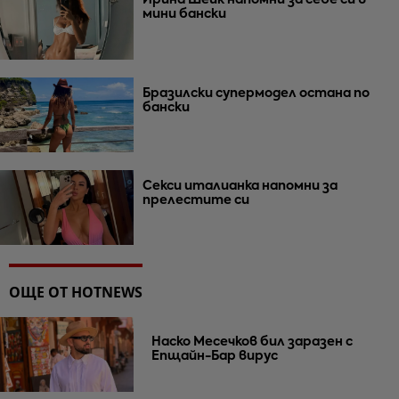
Ирина Шейк напомни за себе си в
мини бански
Бразилски супермодел остана по
бански
Секси италианка напомни за
прелестите си
ОЩЕ ОТ HOTNEWS
Наско Месечков бил заразен с
Епщайн-Бар вирус