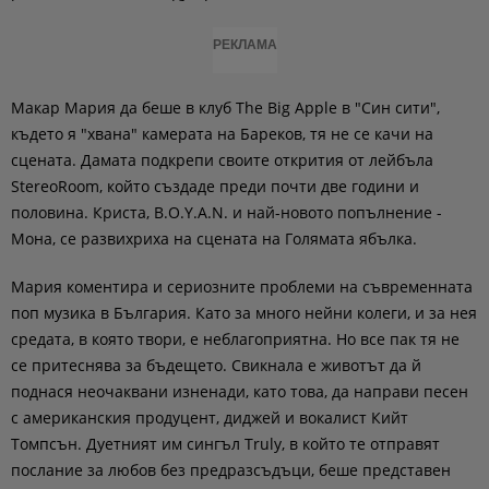
РЕКЛАМА
Макар Мария да беше в клуб The Big Apple в "Син сити",
където я "хвана" камерата на Бареков, тя не се качи на
сцената. Дамата подкрепи своите открития от лейбъла
StereoRoom, който създаде преди почти две години и
половина. Криста, B.O.Y.A.N. и най-новото попълнение -
Мона, се развихриха на сцената на Голямата ябълка.
Мария коментира и сериозните проблеми на съвременната
поп музика в България. Като за много нейни колеги, и за нея
средата, в която твори, е неблагоприятна. Но все пак тя не
се притеснява за бъдещето. Свикнала е животът да й
поднася неочаквани изненади, като това, да направи песен
с американския продуцент, диджей и вокалист Кийт
Томпсън. Дуетният им сингъл Truly, в който те отправят
послание за любов без предразсъдъци, беше представен