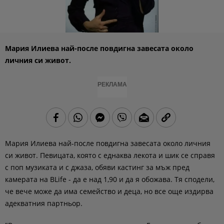
Мария Илиева най-после повдигна завесата около
личния си живот.
РЕКЛАМА
Мария Илиева най-после повдигна завесата около личния
си живот. Певицата, която с еднаква лекота и шик се справя
с поп музиката и с джаза, обяви кастинг за мъж пред
камерата на BLife - да е над 1,90 и да я обожава. Тя сподели,
че вече може да има семейство и деца, но все още издирва
адекватния партньор.