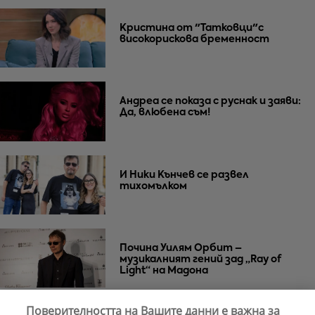
Кристина от "Татковци"с
високорискова бременност
Андреа се показа с руснак и заяви:
Да, влюбена съм!
И Ники Кънчев се развел
тихомълком
Почина Уилям Орбит –
музикалният гений зад „Ray of
Light“ на Мадона
Поверителността на Вашите данни е важна за