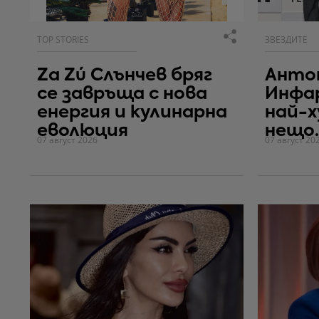
TOP STORIES
ЗВЕЗДИТЕ
Za Zú Слънчев бряг
Антон
се завръща с нова
Инфа
енергия и кулинарна
най-
еволюция
нещо..
07 август 2026
07 август 20