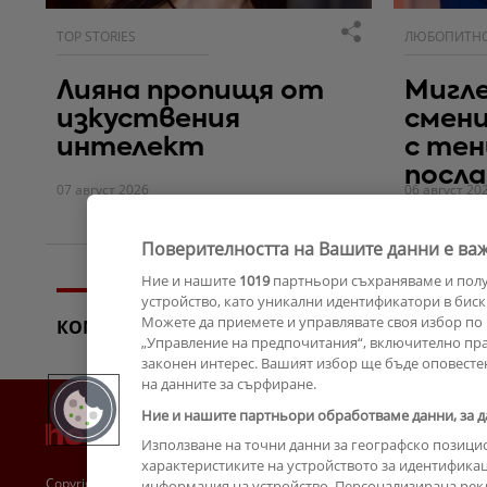
TOP STORIES
ЛЮБОПИТН
Лияна пропищя от
Мигле
изкуствения
смен
интелект
с тен
посла
07 август 2026
06 август 20
Поверителността на Вашите данни е важ
Ние и нашите
1019
партньори съхраняваме и пол
устройство, като уникални идентификатори в биск
Можете да приемете и управлявате своя избор по 
КОМЕНТАРИ
„Управление на предпочитания“, включително прав
законен интерес. Вашият избор ще бъде оповесте
на данните за сърфиране.
Ние и нашите партньори обработваме данни, за д
Използване на точни данни за географско позици
характеристиките на устройството за идентификац
Copyright © 2007-2026 Hotnews.bg. Всички права запазени.
информация на устройство. Персонализирана рек