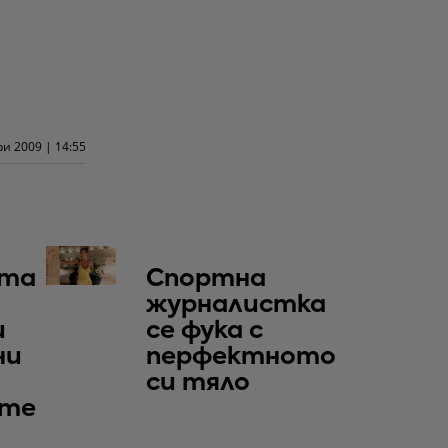
и 2009 | 14:55
та
Спортна
журналистка
и
се фука с
ни
перфектното
си тяло
те