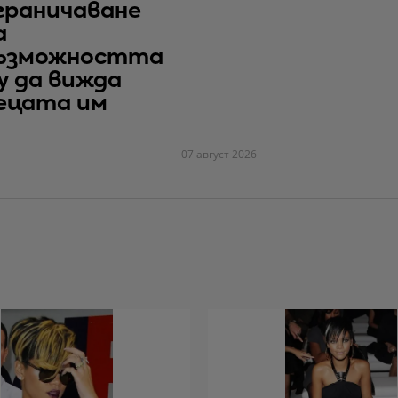
граничаване
а
ъзможността
у да вижда
ецата им
07 август 2026