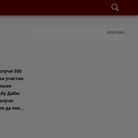
РЕКЛАМА
олучи 500
за участие
дишен
Абу Даби.
олучи
 да пее...