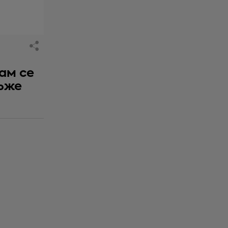
ам се
ъже