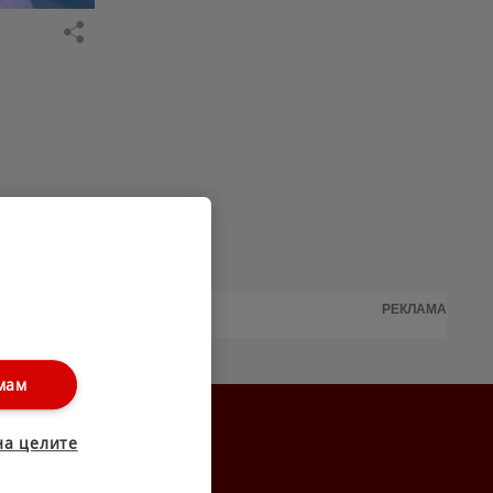
РЕКЛАМА
мам
на целите