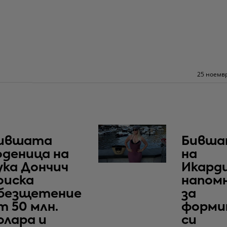
25 ноемвр
ившата
Бивша
оденица на
на
ука Дончич
Икард
оиска
напом
безщетение
за
т 50 млн.
форми
олара и
си