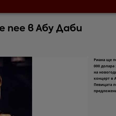
е пее в Абу Даби
Риана ще п
000 долара 
на нового
концерт в 
Певицата п
предложение