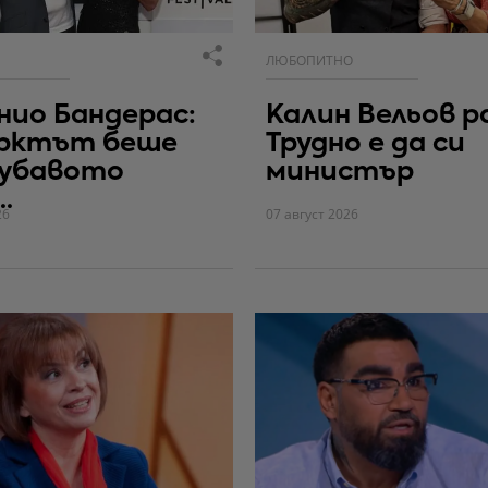
ЛЮБОПИТНО
ио Бандерас:
Калин Вельов р
рктът беше
Трудно е да си
хубавото
министър
.
26
07 август 2026