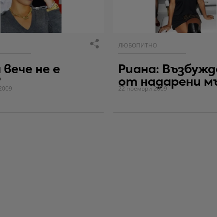
ЛЮБОПИТНО
 вече не е
Риана: Възбужд
?
от надарени м
2009
22 ноември 2009