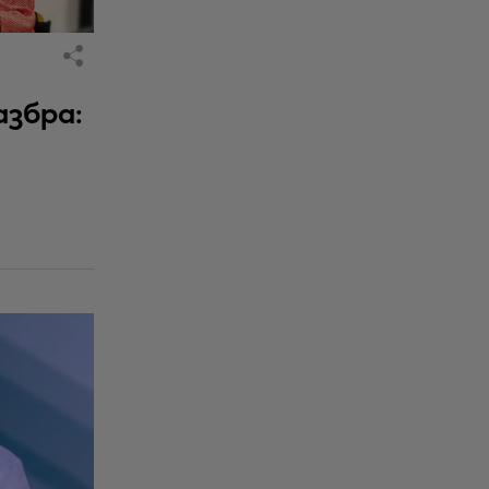
азбра: