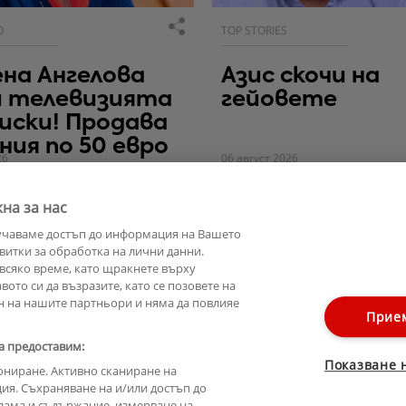
О
TOP STORIES
на Ангелова
Азис скочи на
и телевизията
гейовете
иски! Продава
ния по 50 евро
26
06 август 2026
на за нас
учаваме достъп до информация на Вашето
витки за обработка на лични данни.
всяко време, като щракнете върху
ото си да възразите, като се позовете на
н на нашите партньори и няма да повлияе
Прие
а предоставим:
Показване 
ониране. Активно сканиране на
ия. Съхраняване на и/или достъп до
лама и съдържание, измерване на