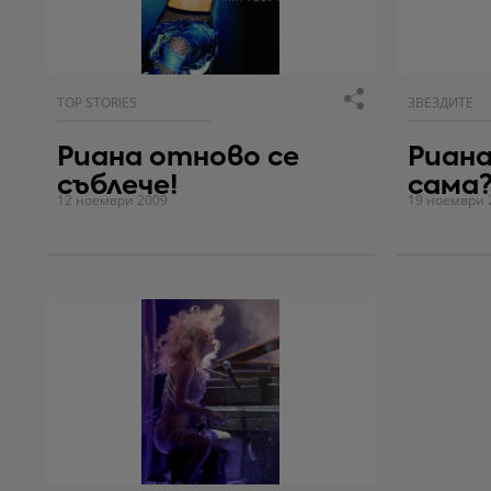
TOP STORIES
ЗВЕЗДИТЕ
Риана отново се
Риана
съблече!
сама
12 ноември 2009
19 ноември 