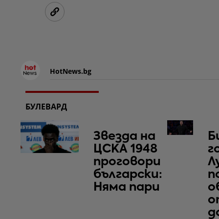
HotNews.bg
БУЛЕВАРД
Звезда на
Б
ЦСКА 1948
г
проговори
Л
български:
п
Няма пари
о
о
д