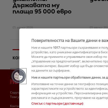
Държавата му
плаща 95 000 евро
05 август 2026
05 август 20
Поверителността на Вашите данни е важ
Ние и нашите
1017
партньори съхраняваме и пол
устройство, като уникални идентификатори в биск
Можете да приемете и управлявате своя избор по 
КОМЕНТАРИ
„Управление на предпочитания“, включително прав
законен интерес. Вашият избор ще бъде оповесте
на данните за сърфиране.
Ние и нашите партньори обработваме данни, за д
Използване на точни данни за географско позици
характеристиките на устройството за идентификац
Copyright © 2007-2026 Hotnews.bg. Всички права запазени.
информация на устройство. Персонализирана рек
Този уебсайт е собственост на Sportal Media Group
рекламата и съдържанието, проучване на аудитори
Списък с партньори (доставчици)
Контакти
За рекламa
Общи условия
Етични правила на НСС