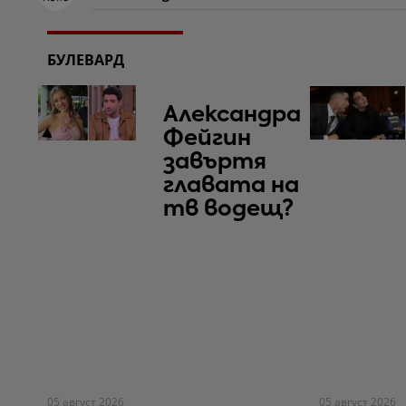
БУЛЕВАРД
Александра
Фейгин
завъртя
главата на
тв водещ?
05 август 2026
05 август 2026