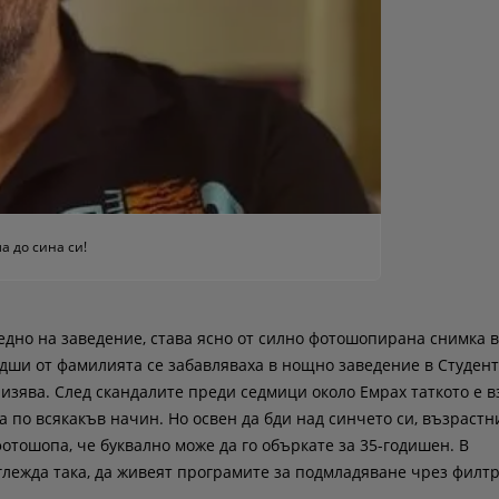
а до сина си!
едно на заведение, става ясно от силно фотошопирана снимка в
дши от фамилията се забавляваха в нощно заведение в Студент
изява. След скандалите преди седмици около Емрах таткото е в
а по всякакъв начин. Но освен да бди над синчето си, възрастн
фотошопа, че буквално може да го объркате за 35-годишен. В
глежда така, да живеят програмите за подмладяване чрез филт