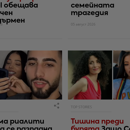
l обещава
семейната
чен
трагедия
дърмен
26
05 август 2026
TOP STORIES
ма риалити
Тишина преди
а се разпадна
бурята
Защо С