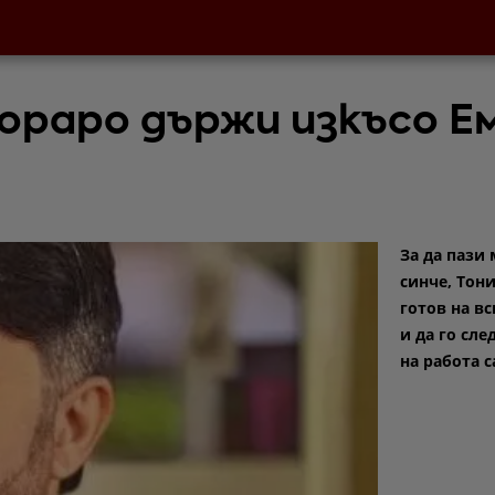
ораро държи изкъсо Е
За да пази
синче, Тони
готов на в
и да го сле
на работа с