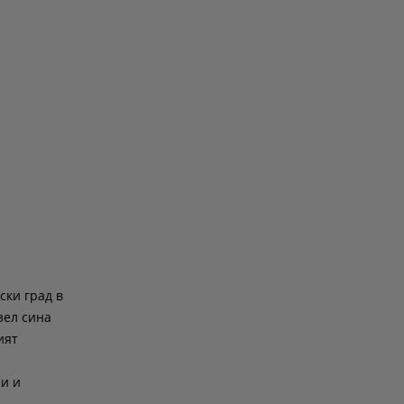
ски град в
зел сина
ият
ри и