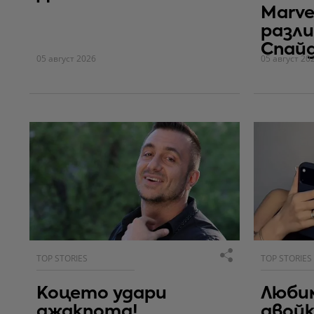
Marve
разли
Спай
05 август 2026
05 август 20
TOP STORIES
TOP STORIES
Коцето удари
Люби
джакпота!
двойк