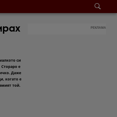
мрах
РЕКЛАМА
 малкото си
 Стораро е
сичко. Даже
ди, когато е
амият той.