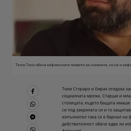
Татко Тони обича кифленските похвати за снимките, но не и кифл
Тони Стораро и Емрах отидоха за
социалната мрежа. Старши и мла
столицата, където бащата имаше 
си под закрилата си и го защитав
изпълнител така се е барнал на 
действителност обаче едва ли из
фотошоп!