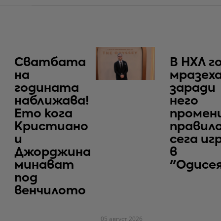
Сватбата
В НХЛ г
на
мразеха
годината
заради
наближава!
него
Ето кога
промен
Кристиано
правило
и
сега иг
Джорджина
в
минават
"Одисе
под
венчилото
05 август 2026