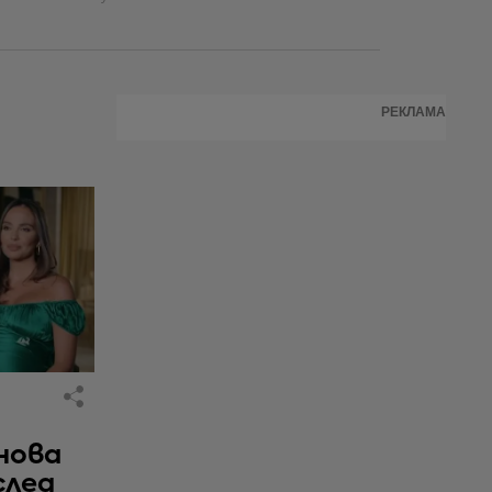
РЕКЛАМА
нова
след