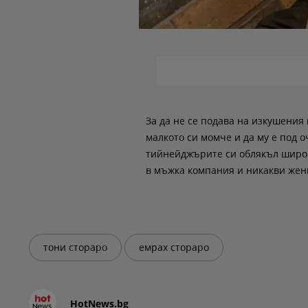
За да не се подава на изкушения
малкото си момче и да му е под 
тийнейджърите си облякъл широк
в мъжка компания и никакви жени
тони стораро
емрах стораро
HotNews.bg