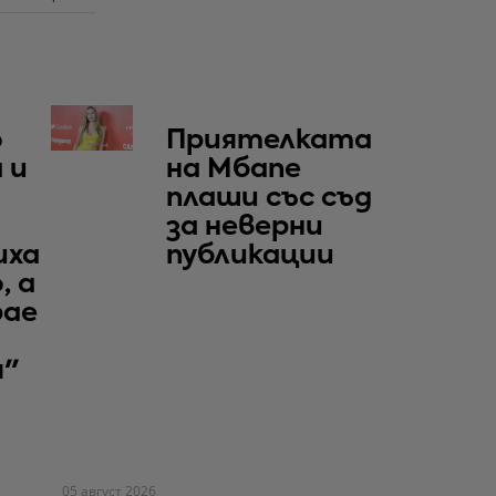
о
Приятелката
 и
на Мбапе
плаши със съд
за неверни
иха
публикации
, а
рае
я"
05 август 2026