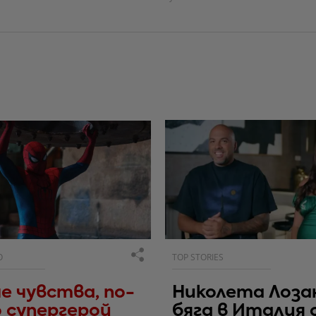
О
TOP STORIES
е чувства, по-
Николета Лоза
 супергерой
бяга в Италия 