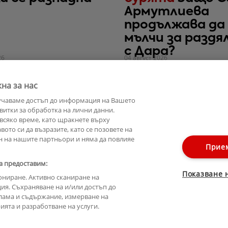
Армутлиева
продължава да
мълчи за разд
с Дара?
26
04 август 2026
на за нас
учаваме достъп до информация на Вашето
витки за обработка на лични данни.
всяко време, като щракнете върху
ото си да възразите, като се позовете на
н на нашите партньори и няма да повлияе
Прие
а предоставим:
Показване 
ониране. Активно сканиране на
ия. Съхраняване на и/или достъп до
лама и съдържание, измерване на
ята и разработване на услуги.
Лични данни