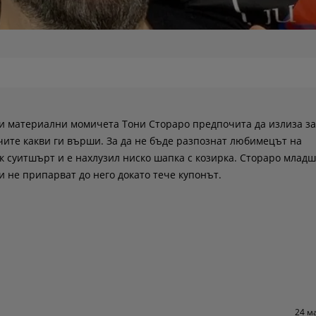
 и материални момичета Тони Стораро предпочита да излиза за
очите какви ги върши. За да не бъде разпознат любимецът на
 суитшърт и е нахлузил ниско шапка с козирка. Стораро младш
 не припарват до него докато тече купонът.
24 м