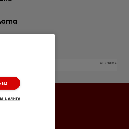
ялата
РЕКЛАМА
мам
на целите