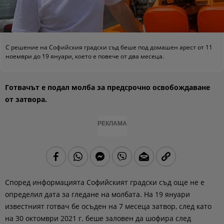
С решение на Софийския градски съд беше под домашен арест от 11
ноември до 19 януари, което е повече от два месеца.
Готвачът е подал молба за предсрочно освобождаване
от затвора.
РЕКЛАМА
Според информацията Софийският градски съд още не е
определил дата за гледане на молбата. На 19 януари
известният готвач бе осъден на 7 месеца затвор, след като
на 30 октомври 2021 г. беше заловен да шофира след