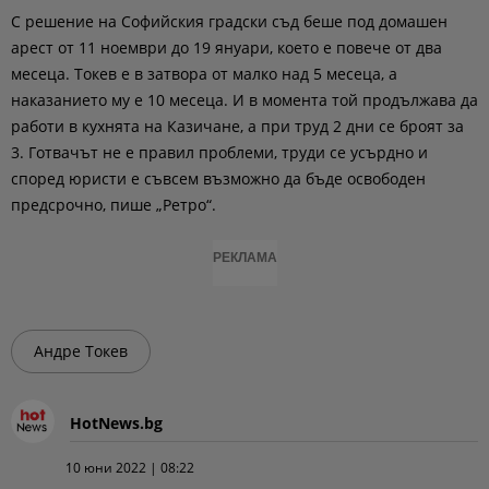
С решение на Софийския градски съд беше под домашен
арест от 11 ноември до 19 януари, което е повече от два
месеца. Токев е в затвора от малко над 5 месеца, а
наказанието му е 10 месеца. И в момента той продължава да
работи в кухнята на Казичане, а при труд 2 дни се броят за
3. Готвачът не е правил проблеми, труди се усърдно и
според юристи е съвсем възможно да бъде освободен
предсрочно, пише „Ретро“.
РЕКЛАМА
Андре Токев
HotNews.bg
10 юни 2022 | 08:22