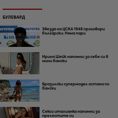
БУЛЕВАРД
Звезда на ЦСКА 1948 проговори
български: Няма пари
Ирина Шейк напомни за себе си в
мини бански
Бразилски супермодел остана по
бански
Секси италианка напомни за
прелестите си