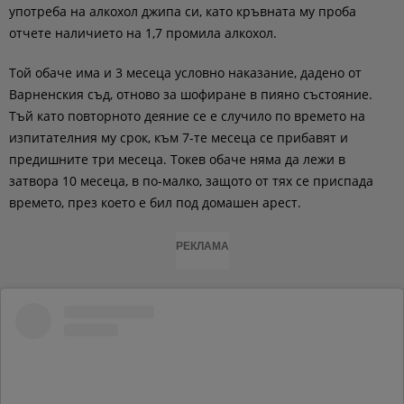
употреба на алкохол джипа си, като кръвната му проба
отчете наличието на 1,7 промила алкохол.
Той обаче има и 3 месеца условно наказание, дадено от
Варненския съд, отново за шофиране в пияно състояние.
Тъй като повторното деяние се е случило по времето на
изпитателния му срок, към 7-те месеца се прибавят и
предишните три месеца. Токев обаче няма да лежи в
затвора 10 месеца, в пo-малко, защото от тях се приспада
времето, през което е бил под домашен арест.
РЕКЛАМА