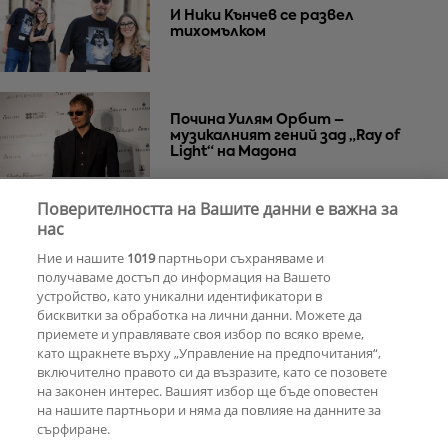
И Ники Кънчев се развел
тихомълком
Почина Уилям Орбит –
музикалният гений зад „Ray of
Light“ на Мадона
Поверителността на Вашите данни е важна за
Za Zú Слънчев бряг се завръща с
нас
нова енергия и кулинарна
Ние и нашите
1019
партньори съхраняваме и
еволюция
получаваме достъп до информация на Вашето
устройство, като уникални идентификатори в
бисквитки за обработка на лични данни. Можете да
РЕКЛАМА
приемете и управлявате своя избор по всяко време,
като щракнете върху „Управление на предпочитания“,
включително правото си да възразите, като се позовете
на законен интерес. Вашият избор ще бъде оповестен
КОМЕНТАРИ
на нашите партньори и няма да повлияе на данните за
сърфиране.