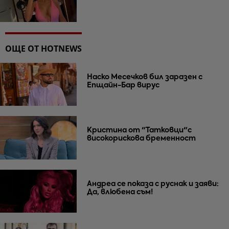
ОЩЕ ОТ HOTNEWS
Наско Месечков бил заразен с
Епщайн-Бар вирус
Кристина от "Татковци"с
високорискова бременност
Андреа се показа с руснак и заяви:
Да, влюбена съм!