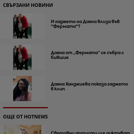
СВЪРЗАНИ НОВИНИ
И гаджето на Даяна влиза във
"Фермата"?
Даяна от „Фермата“ се събра с
бившия
Даяна Ханджиева показа гаджето
в клип
ОЩЕ ОТ HOTNEWS
Световни артисти ще диктуват