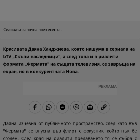
Селиалът започва през есента.
Красивата Даяна Ханджиева, която нашумя в сериала на
bTV „Скъпи наследници“, а след това и в риалити
формата „Фермата“ на същата телевизия, се завръща на
екран, но в конкурентната Нова.
РЕКЛАМА
Даяна изчезна от публичното пространство, след като във
"Фермата" се впусна във флирт с фокусник, който пък бе
сгоден. След края на риалити предаването тя се събра с