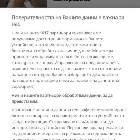
Поверителността на Вашите данни е важна за
30 години по-късно
Мадона и Кайли
нас
Миноуг - от съпернички до
Ние и нашите
1017
партньори съхраняваме и
приятелки
получаваме достъп до информация на Вашето
устройство, като уникални идентификатори в
бисквитки за обработка на лични данни. Можете да
РЕКЛАМА
приемете и управлявате своя избор по всяко време,
като щракнете върху „Управление на предпочитания“,
включително правото си да възразите, като се позовете
на законен интерес. Вашият избор ще бъде оповестен
КОМЕНТАРИ
на нашите партньори и няма да повлияе на данните за
сърфиране.
Ние и нашите партньори обработваме данни, за да
предоставим:
РЕКЛАМА
Използване на точни данни за географско позициониране.
Активно сканиране на характеристиките на устройството
за идентификация. Съхраняване на и/или достъп до
информация на устройство. Персонализирана реклама и
съдържание, измерване на рекламата и съдържанието,
проучване на аудиторията и разработване на услуги.