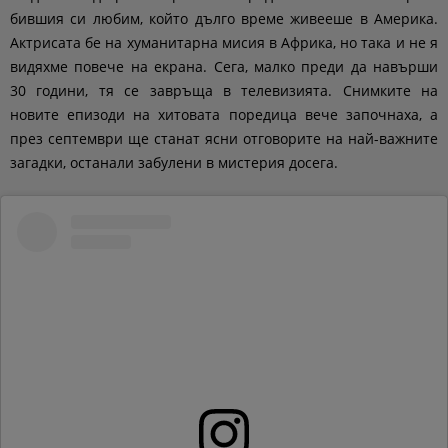
бившия си любим, който дълго време живееше в Америка.
Актрисата бе на хуманитарна мисия в Африка, но така и не я
видяхме повече на екрана. Сега, малко преди да навърши
30 години, тя се завръща в телевизията. Снимките на
новите епизоди на хитовата поредица вече започнаха, а
през септември ще станат ясни отговорите на най-важните
загадки, останали забулени в мистерия досега.