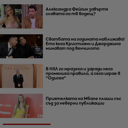
Александра Фейгин завъртя
главата на тв водещ?
Сватбата на годината наближава!
Ето кога Кристиано и Джорджина
минават под венчилото
В НХЛ го мразеха и заради него
промениха правило, а сега играе в
"Одисея"
Приятелката на Мбапе плаши със
съд за неверни публикации