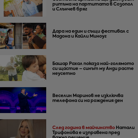
ритъма на партитата в Созопол
и Слънчев бряг
Дара на един и същи фестивал с
Мадона и Кайли Миноуг
Башар Рахал показа най-голямото
си щастие – синът му Анди расте
неусетно
Веселин Маринов не изключва
телефона си на рождения ден
След година в майчинство
Натали
Трифонова е изправена пред
важно решение