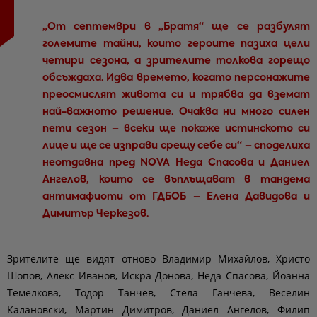
„От септември в „Братя“ ще се разбулят
големите тайни, които героите пазиха цели
четири сезона, а зрителите толкова горещо
обсъждаха. Идва времето, когато персонажите
преосмислят живота си и трябва да вземат
най-важното решение. Очаква ни много силен
пети сезон – всеки ще покаже истинското си
лице и ще се изправи срещу себе си“ – споделиха
неотдавна пред NOVA Неда Спасова и Даниел
Ангелов, които се въплъщават в тандема
антимафиоти от ГДБОБ – Елена Давидова и
Димитър Черкезов.
Зрителите ще видят отново Владимир Михайлов, Христо
Шопов, Алекс Иванов, Искра Донова, Неда Спасова, Йоанна
Темелкова, Тодор Танчев, Стела Ганчева, Веселин
Калановски, Мартин Димитров, Даниел Ангелов, Филип