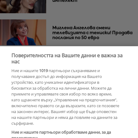
интелект
Миглена Ангелова смени
телевизията с тениски! Продава
послания по 50 евро
Поверителността на Вашите данни е важна за
Азис скочи на гейовете
нас
Ние и нашите
1019
партньори съхраняваме и
получаваме достъп до информация на Вашето
устройство, като уникални идентификатори в
бисквитки за обработка на лични данни. Можете да
РЕКЛАМА
приемете и управлявате своя избор по всяко време,
като щракнете върху „Управление на предпочитания“,
включително правото си да възразите, като се позовете
на законен интерес. Вашият избор ще бъде оповестен
КОМЕНТАРИ
на нашите партньори и няма да повлияе на данните за
сърфиране.
Ние и нашите партньори обработваме данни, за да