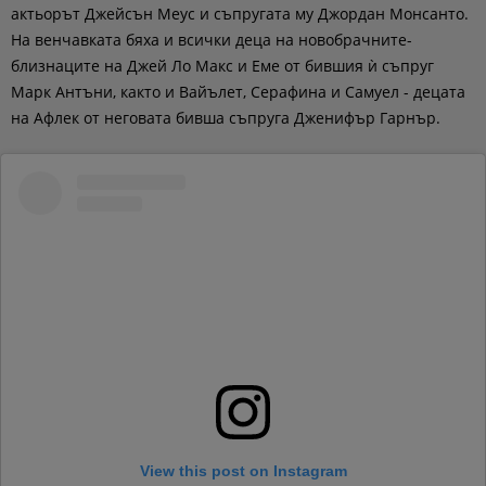
актьорът Джейсън Меус и съпругата му Джордан Монсанто.
На венчавката бяха и всички деца на новобрачните-
близнаците на Джей Ло Макс и Еме от бившия ѝ съпруг
Марк Антъни, както и Вайълет, Серафина и Самуел - децата
на Афлек от неговата бивша съпруга Дженифър Гарнър.
View this post on Instagram