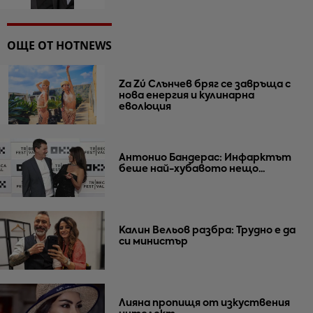
ОЩЕ ОТ HOTNEWS
Za Zú Слънчев бряг се завръща с
нова енергия и кулинарна
еволюция
Антонио Бандерас: Инфарктът
беше най-хубавото нещо...
Калин Вельов разбра: Трудно е да
си министър
Лияна пропищя от изкуствения