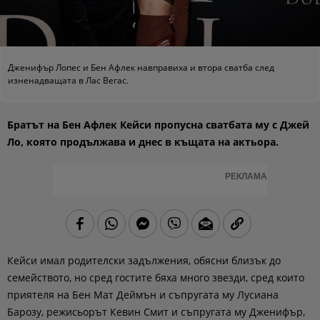
Дженифър Лопес и Бен Афлек навправиха и втора сватба след
изненадващата в Лас Вегас.
Братът на Бен Афлек Кейси пропусна сватбата му с Джей
Ло, която продължава и днес в къщата на актьора.
РЕКЛАМА
Кейси имал родителски задължения, обясни близък до
семейството, но сред гостите бяха много звезди, сред които
приятеля на Бен Мат Деймън и съпругата му Лусиана
Барозу, режисьорът Кевин Смит и съпругата му Дженифър,