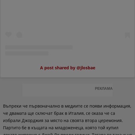
A post shared by @jlosbae
РЕКЛАМА
Въпреки че първоначално в медиите се появи информация,
че двамата ще сключат брак в Италия, се оказа че са
избрали Джорджия за място на своята втора церемония.
Партито бе в къщата на младоженеца, която той купил
докато живееше с Джей Ло преди години. Тогава те така и не