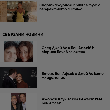
Спортна журналистка се фука с
перфектното си тяло
СВЪРЗАНИ НОВИНИ
След Джей Ло и Бен Афлек! И
Мариан Бачев се ожени
Ето ги Бен Афлек и Джей Ло като
младоженци
Джордж Клуни с голям жест към
Бен Афлек