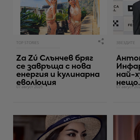
TOP STORIES
ЗВЕЗДИТЕ
Za Zú Слънчев бряг
Антон
се завръща с нова
Инфа
енергия и кулинарна
най-
еволюция
нещо..
07 август 2026
07 август 20