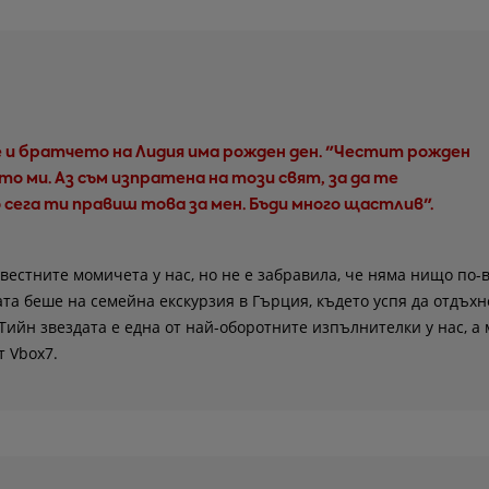
че и братчето на Лидия има рожден ден. "Честит рожден
то ми. Аз съм изпратена на този свят, за да те
о сега ти правиш това за мен. Бъди много щастлив".
звестните момичета у нас, но не е забравила, че няма нищо по-
ата беше на семейна екскурзия в Гърция, където успя да отдъхн
Тийн звездата е една от най-оборотните изпълнителки у нас, а
т Vbox7.