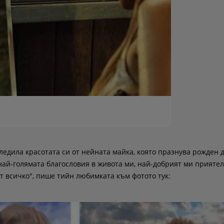
ледила красотата си от нейната майка, която празнува рожден д
 най-голямата благословия в живота ми, най-добрият ми приятел
т всичко", пише тийн любимката към фотото тук: