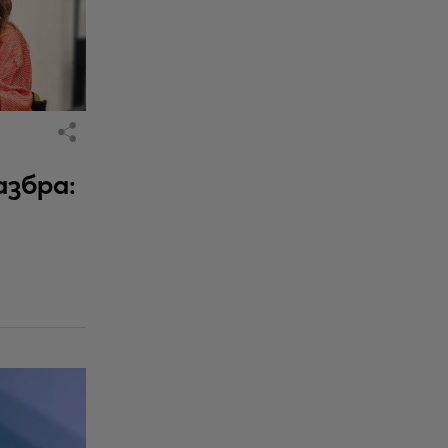
азбра: