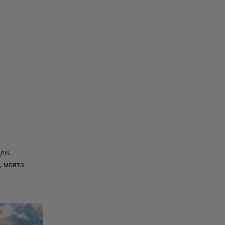
ен.
, моята