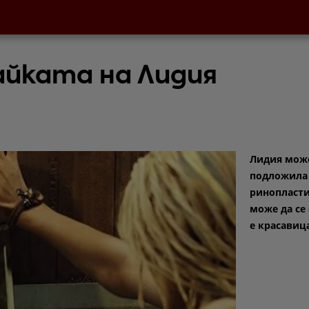
айката на Лидия
Лидия може
подложила
ринопласти
може да се 
е красавиц