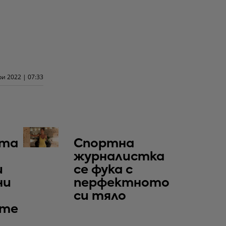
и 2022 | 07:33
та
Спортна
журналистка
и
се фука с
ни
перфектното
си тяло
те