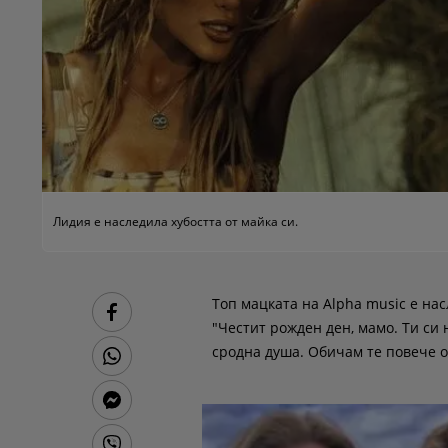
Лидия е наследила хубостта от майка си.
Топ мацката на Alpha music е нас
"Честит рожден ден, мамо. Ти си
сродна душа. Обичам те повече о