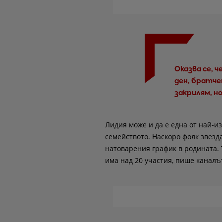
Оказва се, 
ден, братче
закрилям, н
Лидия може и да е една от най-и
семейството. Наскоро фолк звезд
натоварения график в родината. 
има над 20 участия, пише каналъ