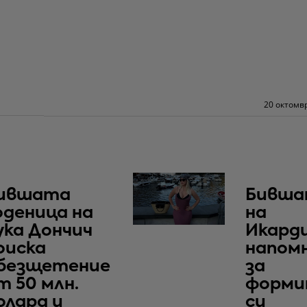
20 октомвр
ившата
Бивша
оденица на
на
ука Дончич
Икард
оиска
напом
безщетение
за
т 50 млн.
форми
олара и
си