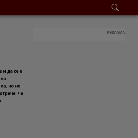
РЕКЛАМА
 и да се е
 на
ка, но не
отрече, че
а.