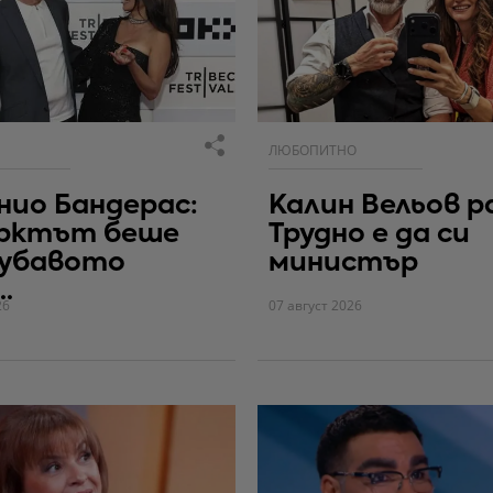
ЛЮБОПИТНО
ио Бандерас:
Калин Вельов р
рктът беше
Трудно е да си
хубавото
министър
.
26
07 август 2026