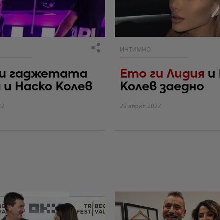
ИНТИМНО
ги гаджетата
Ето ги Лидия
и
 и Наско Колев
Колев заедно
22
29 април 2022