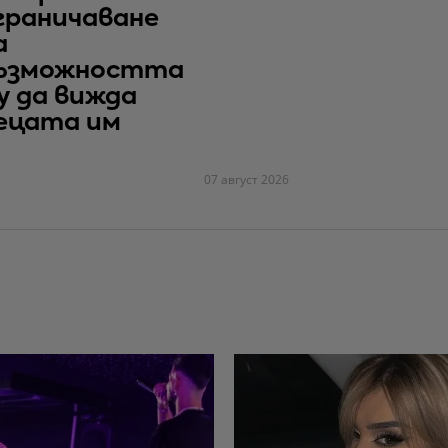
граничаване
а
ъзможността
у да вижда
ецата им
07 август 2026