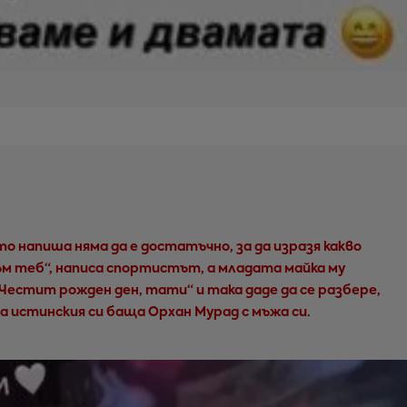
то напиша няма да е достатъчно, за да изразя какво
м теб“, написа спортистът, а младата майка му
„Честит рожден ден, тати“ и така даде да се разбере,
ла истинския си баща Орхан Мурад с мъжа си.