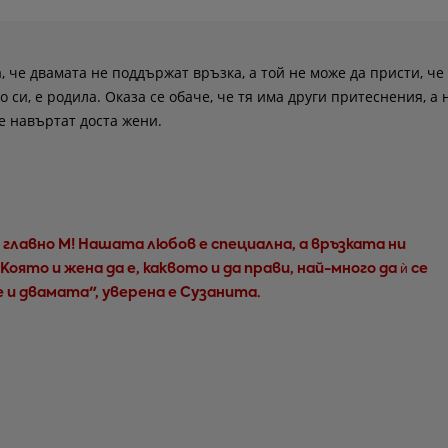
 че двамата не поддържат връзка, а той не може да присти, че
си, е родила. Оказа се обаче, че тя има други притеснения, а 
е навъртат доста жени.
 главно М! Нашата любов е специална, а връзката ни
 Която и жена да е, каквото и да прави, най-много да ѝ се
 и двамата", уверена е Сузанита.