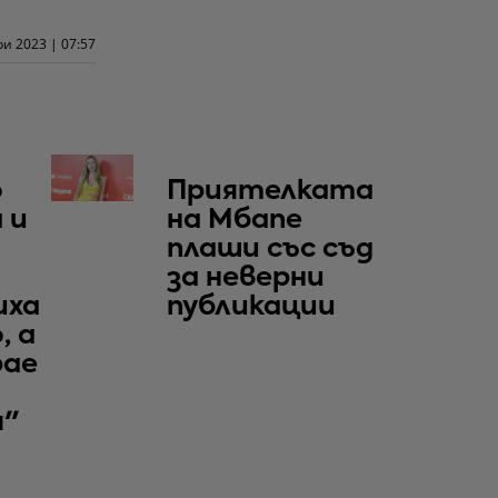
ри 2023 | 07:57
о
Приятелката
 и
на Мбапе
плаши със съд
за неверни
иха
публикации
, а
рае
я"