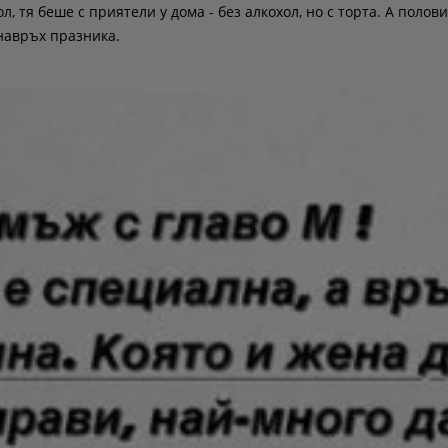
л, тя беше с приятели у дома - без алкохол, но с торта. А полов
навръх празника.