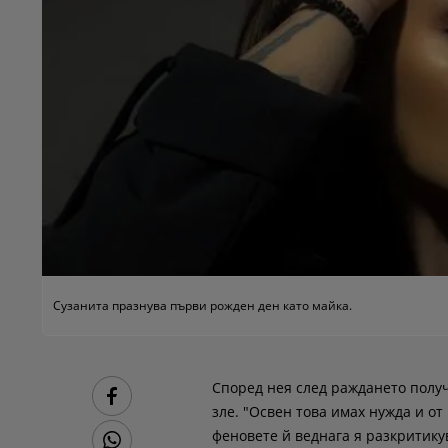
Сузанита празнува първи рожден ден като майка.
Според нея след раждането получ
зле. "Освен това имах нужда и от
феновете й веднага я разкритику