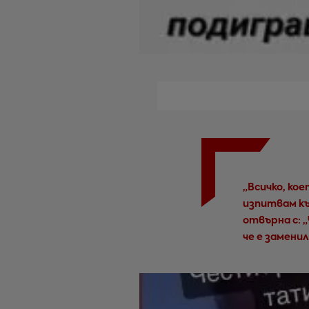
„Всичко, кое
изпитвам къ
отвърна с: 
че е замени