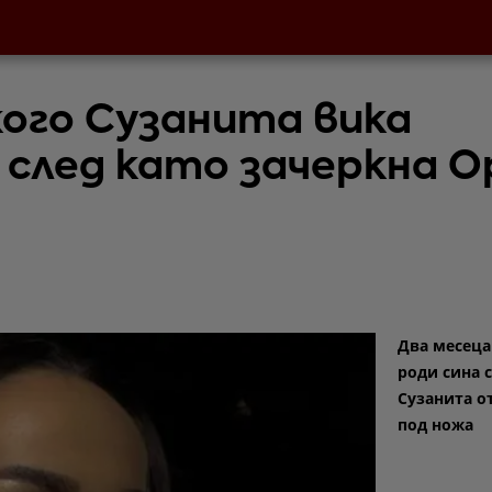
кого Сузанита вика
 след като зачеркна О
Два месеца
роди сина 
Сузанита о
под ножа