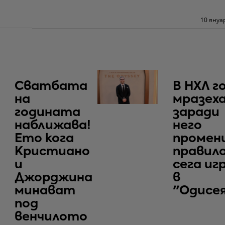
10 януа
Сватбата
В НХЛ г
на
мразеха
годината
заради
наближава!
него
Ето кога
промен
Кристиано
правило
и
сега иг
Джорджина
в
минават
"Одисе
под
венчилото