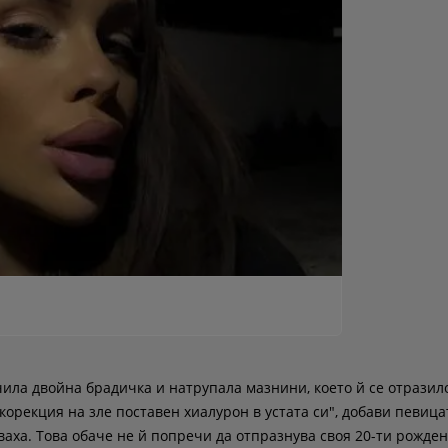
ила двойна брадичка и натрупала мазнини, което й се отразил
 корекция на зле поставен хиалурон в устата си", добави певицат
ваха. Това обаче не й попречи да отпразнува своя 20-ти рожден