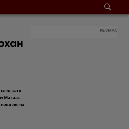
РЕКЛАМА
рхан
 след като
си Матиас,
тново легна