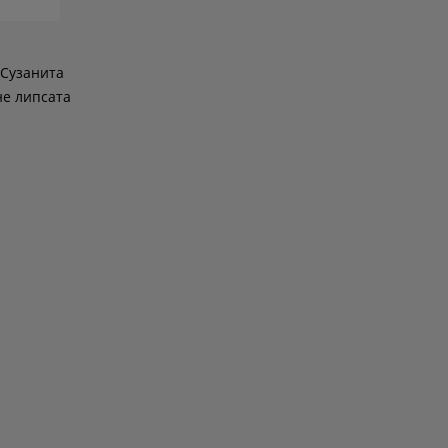
 Сузанита
не липсата