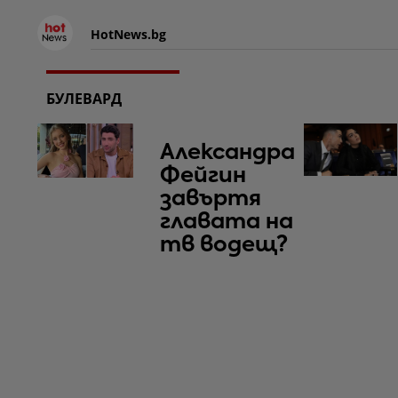
HotNews.bg
БУЛЕВАРД
Александра
Фейгин
завъртя
главата на
тв водещ?