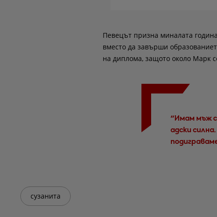
Певецът призна миналата година,
вместо да завърши образованието 
на диплома, защото около Марк с
"Имам мъж с
адски силна.
подиграваме
сузанита