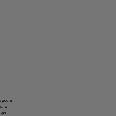
о доста
а, а
 ден.