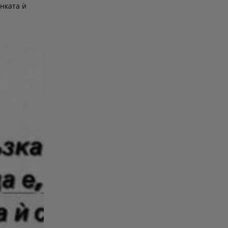
инката ѝ