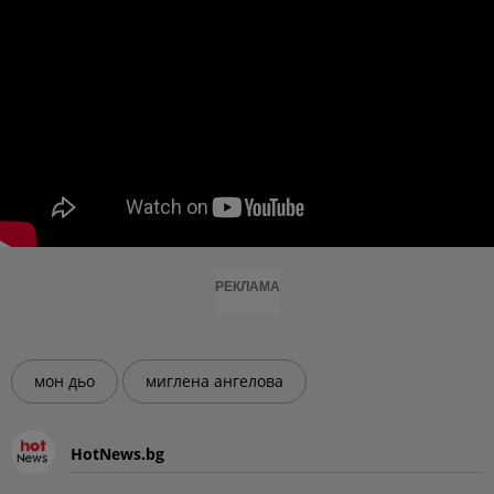
РЕКЛАМА
мон дьо
миглена ангелова
HotNews.bg