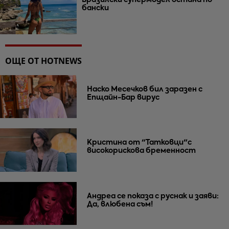
Бразилски супермодел остана по
бански
ОЩЕ ОТ HOTNEWS
Наско Месечков бил заразен с
Епщайн-Бар вирус
Кристина от "Татковци"с
високорискова бременност
Андреа се показа с руснак и заяви:
Да, влюбена съм!