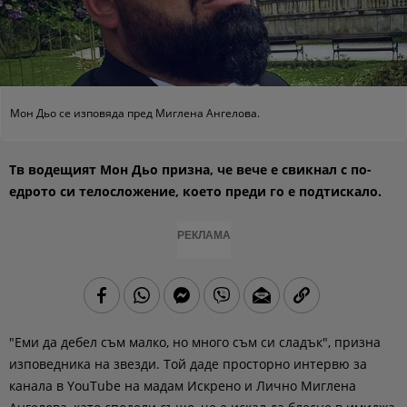
Мон Дьо се изповяда пред Миглена Ангелова.
Тв водещият Мон Дьо призна, че вече е свикнал с по-
едрото си телосложение, което преди го е подтискало.
РЕКЛАМА
"Еми да дебел съм малко, но много съм си сладък", призна
изповедника на звезди. Той даде просторно интервю за
канала в YouTube на мадам Искрено и Лично Миглена