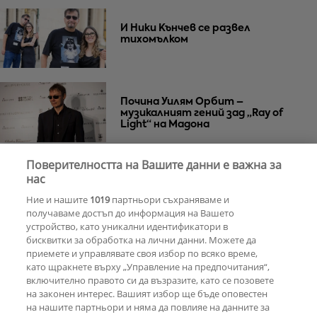
И Ники Кънчев се развел
тихомълком
Почина Уилям Орбит –
музикалният гений зад „Ray of
Light“ на Мадона
Поверителността на Вашите данни е важна за
Za Zú Слънчев бряг се завръща с
нас
нова енергия и кулинарна
Ние и нашите
1019
партньори съхраняваме и
еволюция
получаваме достъп до информация на Вашето
устройство, като уникални идентификатори в
бисквитки за обработка на лични данни. Можете да
РЕКЛАМА
приемете и управлявате своя избор по всяко време,
като щракнете върху „Управление на предпочитания“,
включително правото си да възразите, като се позовете
на законен интерес. Вашият избор ще бъде оповестен
КОМЕНТАРИ
на нашите партньори и няма да повлияе на данните за