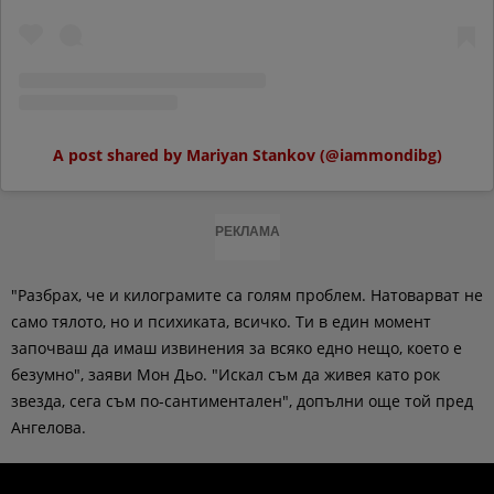
A post shared by Mariyan Stankov (@iammondibg)
РЕКЛАМА
"Разбрах, че и килограмите са голям проблем. Натоварват не
само тялото, но и психиката, всичко. Ти в един момент
започваш да имаш извинения за всяко едно нещо, което е
безумно", заяви Мон Дьо. "Искал съм да живея като рок
звезда, сега съм по-сантиментален", допълни още той пред
Ангелова.