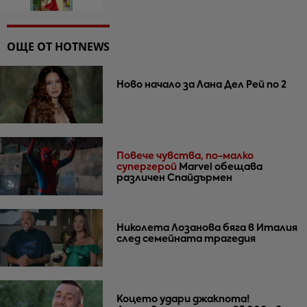
ОЩЕ ОТ HOTNEWS
Ново начало за Лана Дел Рей по 2
Повече чувства, по-малко
супергерой
Marvel обещава
различен Спайдърмен
Николета Лозанова бяга в Италия
след семейната трагедия
Коцето удари джакпота!