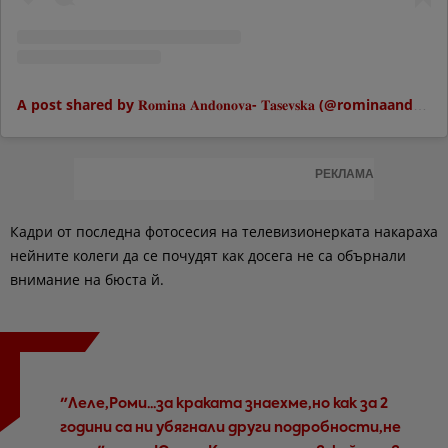
A post shared by 𝐑𝐨𝐦𝐢𝐧𝐚 𝐀𝐧𝐝𝐨𝐧𝐨𝐯𝐚- 𝐓𝐚𝐬𝐞𝐯𝐬𝐤𝐚 (@rominaandonova)
РЕКЛАМА
Кадри от последна фотосесия на телевизионерката накараха
нейните колеги да се почудят как досега не са обърнали
внимание на бюста й.
"Леле,Роми...за краката знаехме,но как за 2
години са ни убягнали други подробности,не