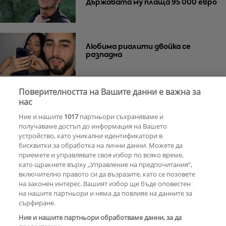
Държавата му плаща 95 000 евро
Любима риалити двойка се
разпадна
Поверителността на Вашите данни е важна за
Тишина преди бурята
Защо Саня
нас
Армутлиева продължава да мълчи
Ние и нашите
1017
партньори съхраняваме и
за раздялата с Дара?
получаваме достъп до информация на Вашето
устройство, като уникални идентификатори в
бисквитки за обработка на лични данни. Можете да
РЕКЛАМА
приемете и управлявате своя избор по всяко време,
като щракнете върху „Управление на предпочитания“,
включително правото си да възразите, като се позовете
на законен интерес. Вашият избор ще бъде оповестен
КОМЕНТАРИ
на нашите партньори и няма да повлияе на данните за
сърфиране.
Ние и нашите партньори обработваме данни, за да