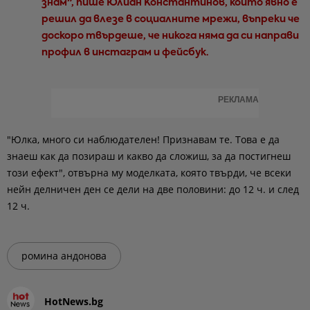
знам", пише Юлиан Константинов, който явно е
решил да влезе в социалните мрежи, въпреки че
доскоро твърдеше, че никога няма да си направи
профил в инстаграм и фейсбук.
РЕКЛАМА
"Юлка, много си наблюдателен! Признавам те. Това е да
знаеш как да позираш и какво да сложиш, за да постигнеш
този ефект", отвърна му моделката, която твърди, че всеки
нейн делничен ден се дели на две половини: до 12 ч. и след
12 ч.
ромина андонова
HotNews.bg