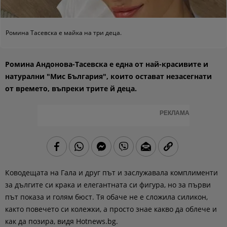
Ромина Тасевска е майка на три деца.
Ромина Андонова-Тасевска е една от най-красивите и
натурални "Мис България", които остават незасегнати
от времето, въпреки трите й деца.
РЕКЛАМА
Ководещата на Гала и друг път и заслужавала комплименти
за дългите си крака и елегантната си фигура, но за първи
път показа и голям бюст. Тя обаче не е сложила силикон,
както повечето си колежки, а просто знае какво да облече и
как да позира, видя Hotnews.bg.