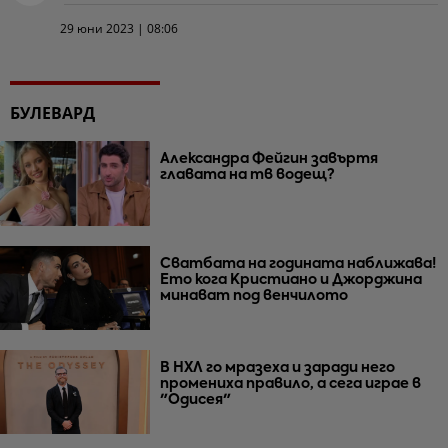
29 юни 2023 | 08:06
БУЛЕВАРД
Александра Фейгин завъртя
главата на тв водещ?
Сватбата на годината наближава!
Ето кога Кристиано и Джорджина
минават под венчилото
В НХЛ го мразеха и заради него
промениха правило, а сега играе в
"Одисея"