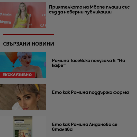
Приятелката на Мбапе плаши със
съд за неверни публикации
СВЪРЗАНИ НОВИНИ
Ромина Тасевска полугола в "На
кафе"
Ето как Ромина поддържа форма
Ето как Ромина Андонова се
вталява