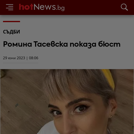
СЪДБИ
Ромина Тасевска показа бюст
29 юни 2023 | 08:06