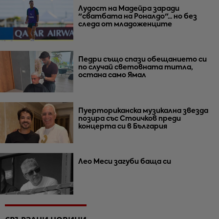
Лудост на Мадейра заради
"сватбата на Роналдо"... но без
следа от младоженците
Педри също спази обещанието си
по случай световната титла,
остана само Ямал
Пуерториканска музикална звезда
позира със Стоичков преди
концерта си в България
Лео Меси загуби баща си