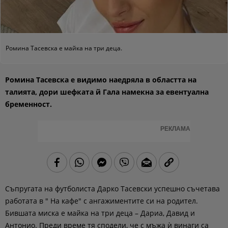
Ромина Тасевска е майка на три деца.
Ромина Тасевска е видимо наедряла в областта на
талията, дори шефката й Гала намекна за евентуална
бременност.
РЕКЛАМА
Съпругата на футболиста Дарко Тасевски успешно съчетава
работата в " На кафе" с ангажиментите си на родител.
Бившата миска е майка на три деца – Дариа, Давид и
Антонио. Преди време тя сподели, че с мъжа ѝ винаги са