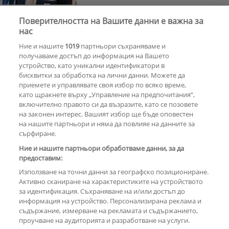
Поверителността на Вашите данни е важна за
Почина Уилям Орбит –
нас
музикалният гений зад „Ray of
Ние и нашите
1019
партньори съхраняваме и
Light“ на Мадона
получаваме достъп до информация на Вашето
устройство, като уникални идентификатори в
бисквитки за обработка на лични данни. Можете да
РЕКЛАМА
приемете и управлявате своя избор по всяко време,
като щракнете върху „Управление на предпочитания“,
включително правото си да възразите, като се позовете
на законен интерес. Вашият избор ще бъде оповестен
КОМЕНТАРИ
на нашите партньори и няма да повлияе на данните за
сърфиране.
Ние и нашите партньори обработваме данни, за да
предоставим:
РЕКЛАМА
Използване на точни данни за географско позициониране.
Активно сканиране на характеристиките на устройството
за идентификация. Съхраняване на и/или достъп до
информация на устройство. Персонализирана реклама и
съдържание, измерване на рекламата и съдържанието,
проучване на аудиторията и разработване на услуги.