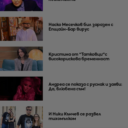
Наско Месечков бил заразен с
Епщайн-Бар вирус
Кристина от "Татковци"с
високорискова бременност
Андреа се показа с руснак и заяви:
Да, влюбена съм!
И Ники Кънчев се развел
тихомълком