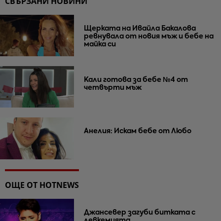
СВЪРЗАНИ НОВИНИ
Щерката на Ивайла Бакалова
ревнувала от новия мъж и бебе на
майка си
Кали готова за бебе №4 от
четвърти мъж
Анелия: Искам бебе от Любо
ОЩЕ ОТ HOTNEWS
Джансевер загуби битката с
левкемията