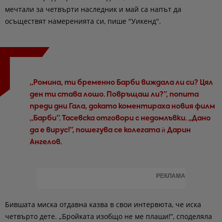
мечтали за четвърти наследник и май са напът да
осъществят намеренията си, пише "Уикенд".
„Ромина, ти бременно Барби виждала ли си? Цял
ден ти става лошо. Повръщаш ли?”, попита
преди дни Гала, докато коментираха новия филм
„Барби”. Тасевска отговори с недомлъвки. „Дано
да е вирус!”, пошегува се колегата ѝ Дарин
Ангелов.
РЕКЛАМА
Бившата миска отдавна казва в свои интервюта, че иска
четвърто дете. „Бройката изобщо не ме плаши!”, споделяла