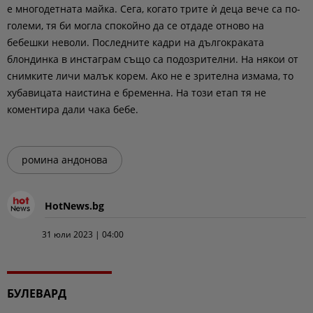
е многодетната майка. Сега, когато трите ѝ деца вече са по-
големи, тя би могла спокойно да се отдаде отново на
бебешки неволи. Последните кадри на дългокраката
блондинка в инстаграм също са подозрителни. На някои от
снимките личи малък корем. Ако не е зрителна измама, то
хубавицата наистина е бременна. На този етап тя не
коментира дали чака бебе.
ромина андонова
HotNews.bg
31 юли 2023 | 04:00
БУЛЕВАРД