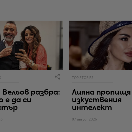
О
TOP STORIES
 Вельов разбра:
Лияна пропищя
о е да си
изкуствения
стър
интелект
26
07 август 2026