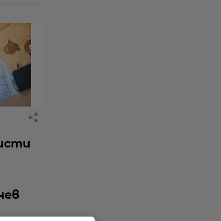
исти
чев