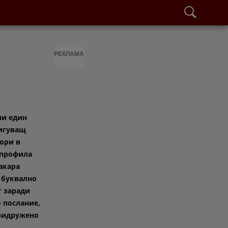
РЕКЛАМА
ли един
игуващ
тори в
 профила
акара
 буквално
т заради
 послание,
придружено