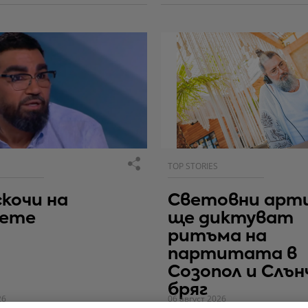
TOP STORIES
скочи на
Световни арт
вете
ще диктуват
ритъма на
партитата в
Созопол и Слън
бряг
26
06 август 2026