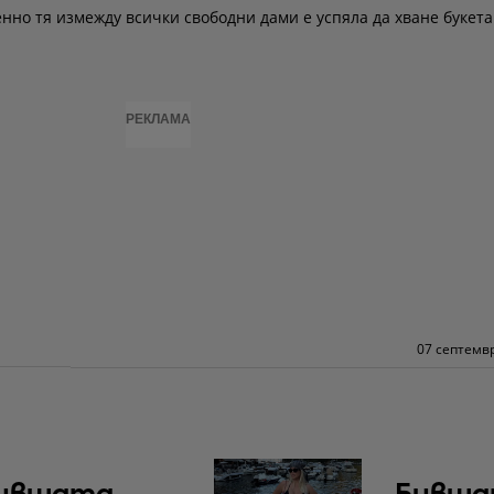
енно тя измежду всички свободни дами е успяла да хване букета
РЕКЛАМА
07 септемвр