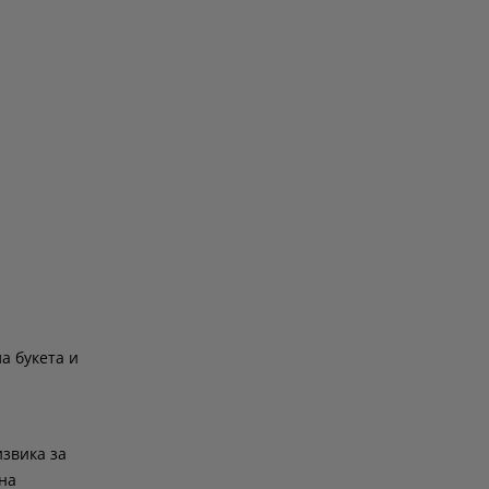
а букета и
извика за
на