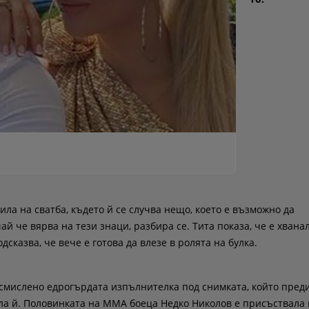
ла на сватба, където й се случва нещо, което е възможно да
й че вярва на тези знаци, разбира се. Тита показа, че е хванал
дсказва, че вече е готова да влезе в ролята на булка.
вусмислено едрогърдата изпълнителка под снимката, който пред
ла й. Половинката на ММА боеца Недко Николов е присъствала 