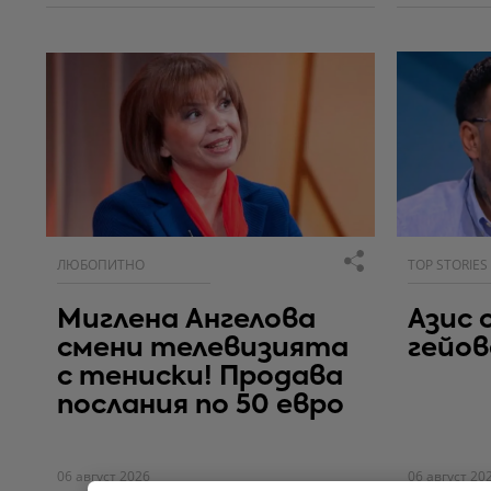
ЛЮБОПИТНО
TOP STORIES
Миглена Ангелова
Азис 
смени телевизията
гейо
с тениски! Продава
послания по 50 евро
06 август 2026
06 август 20