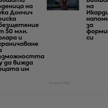
ившата
Бивша
оденица на
на
ука Дончич
Икард
оиска
напом
безщетение
за
т 50 млн.
форми
олара и
си
граничаване
а
ъзможността
у да вижда
ецата им
07 август 2026