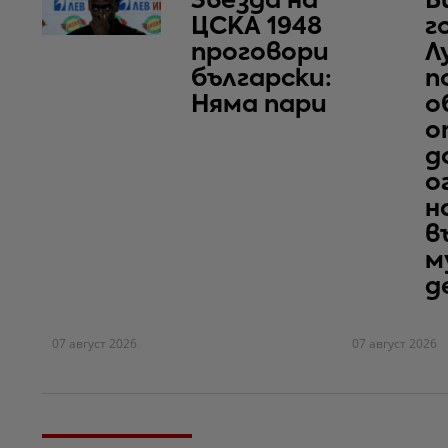
Звезда на
Б
ЦСКА 1948
г
проговори
Л
български:
п
Няма пари
о
о
д
о
н
в
м
д
07 август 2026
07 август 2026