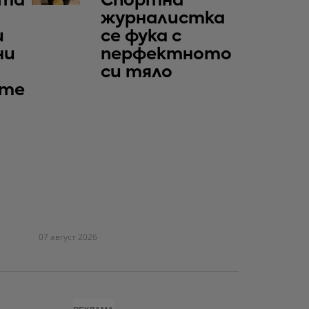
та
Спортна
журналистка
и
се фука с
ни
перфектното
си тяло
те
07 август 2026