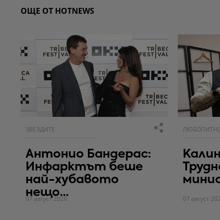
ОЩЕ ОТ HOTNEWS
ЗВЕЗДИТЕ
ЛЮБОПИТН
Антонио Бандерас:
Калин
Инфарктът беше
Трудн
най-хубавото
мини
нещо...
07 август 2026
07 август 20