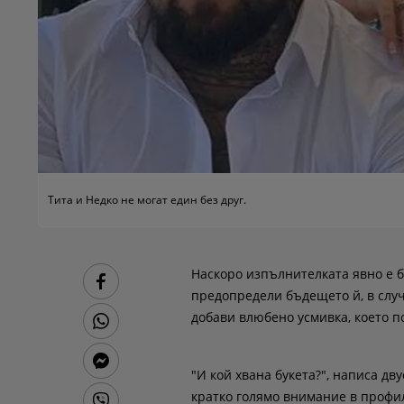
Тита и Недко не могат един без друг.
Наскоро изпълнителката явно е би
предопредели бъдещето й, в случа
добави влюбено усмивка, което по
"И кой хвана букета?", написа д
кратко голямо внимание в профи