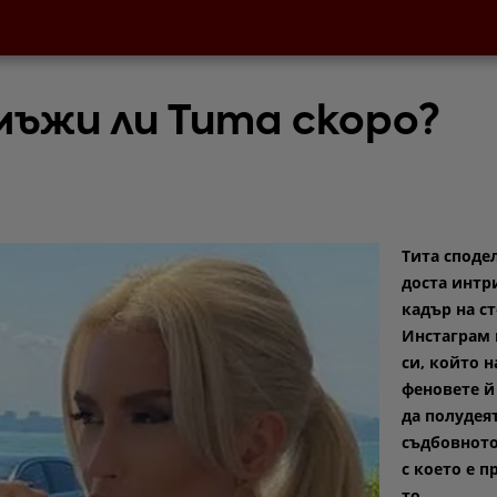
мъжи ли Тита скоро?
Тита споде
доста интр
кадър на с
Инстаграм
си, който н
феновете й
да полудея
съдбовното
с което е 
то.