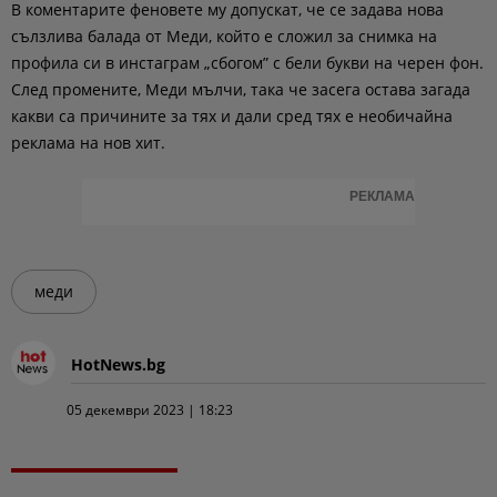
В коментарите феновете му допускат, че се задава нова
сълзлива балада от Меди, който е сложил за снимка на
профила си в инстаграм „сбогом” с бели букви на черен фон.
След промените, Меди мълчи, така че засега остава загада
какви са причините за тях и дали сред тях е необичайна
реклама на нов хит.
РЕКЛАМА
меди
HotNews.bg
05 декември 2023 | 18:23