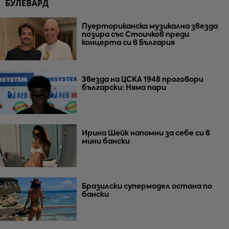
БУЛЕВАРД
Пуерториканска музикална звезда
позира със Стоичков преди
концерта си в България
Звезда на ЦСКА 1948 проговори
български: Няма пари
Ирина Шейк напомни за себе си в
мини бански
Бразилски супермодел остана по
бански