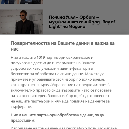
Почина Уилям Орбит –
музикалният гений зад „Ray of
Light“ на Мадона
Поверителността на Вашите данни е важна за
Za Zú Слънчев бряг се завръща с
нас
нова енергия и кулинарна
Ние и нашите
1019
партньори съхраняваме и
еволюция
получаваме достъп до информация на Вашето
устройство, като уникални идентификатори в
бисквитки за обработка на лични данни. Можете да
РЕКЛАМА
приемете и управлявате своя избор по всяко време,
като щракнете върху „Управление на предпочитания“,
включително правото си да възразите, като се позовете
на законен интерес. Вашият избор ще бъде оповестен
КОМЕНТАРИ
на нашите партньори и няма да повлияе на данните за
сърфиране.
Ние и нашите партньори обработваме данни, за да
предоставим:
РЕКЛАМА
Използване на точни данни за географско позициониране.