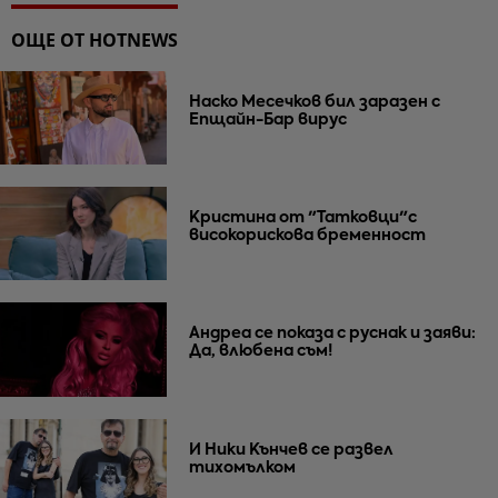
ОЩЕ ОТ HOTNEWS
Наско Месечков бил заразен с
Епщайн-Бар вирус
Кристина от "Татковци"с
високорискова бременност
Андреа се показа с руснак и заяви:
Да, влюбена съм!
И Ники Кънчев се развел
тихомълком