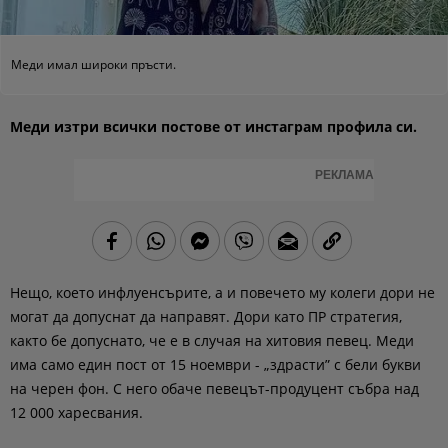
Меди имал широки пръсти.
Меди изтри всички постове от инстаграм профила си.
РЕКЛАМА
Нещо, което инфлуенсърите, а и повечето му колеги дори не
могат да допуснат да направят. Дори като ПР стратегия,
както бе допуснато, че е в случая на хитовия певец. Меди
има само един пост от 15 ноември - „здрасти” с бели букви
на черен фон. С него обаче певецът-продуцент събра над
12 000 харесвания.