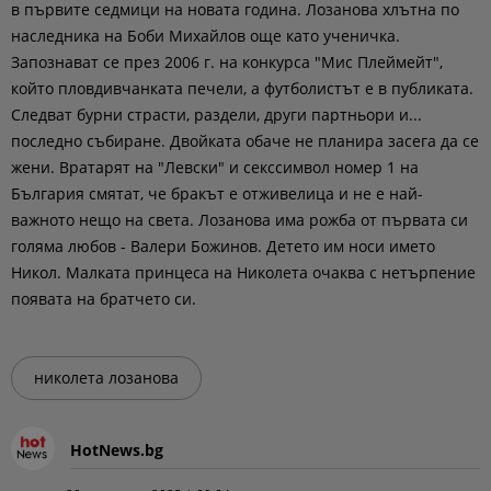
в първите седмици на новата година. Лозанова хлътна по
наследника на Боби Михайлов още като ученичка.
Запознават се през 2006 г. на конкурса "Мис Плеймейт",
който пловдивчанката печели, а футболистът е в публиката.
Следват бурни страсти, раздели, други партньори и...
последно събиране. Двойката обаче не планира засега да се
жени. Вратарят на "Левски" и секссимвол номер 1 на
България смятат, че бракът е отживелица и не е най-
важното нещо на света. Лозанова има рожба от първата си
голяма любов - Валери Божинов. Детето им носи името
Никол. Малката принцеса на Николета очаква с нетърпение
появата на братчето си.
николета лозанова
HotNews.bg