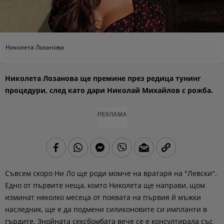
Николета Лозанова
Николета Лозанова ще премине през редица тунинг
процедури, след като дари Николай Михайлов с рожба.
РЕКЛАМА
Съвсем скоро Ни Ло ще роди момче на вратаря на "Левски".
Едно от първите неща, които Николета ще направи, щом
изминат няколко месеца от появата на първия й мъжки
наследник, ще е да подмени силиконовите си импланти в
гърдите. Знойната сексбомбата вече се е консултирала със