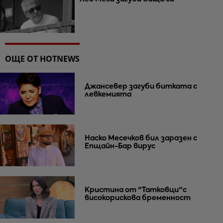
ОЩЕ ОТ HOTNEWS
Джансевер загуби битката с
левкемията
Наско Месечков бил заразен с
Епщайн-Бар вирус
Кристина от "Татковци"с
високорискова бременност