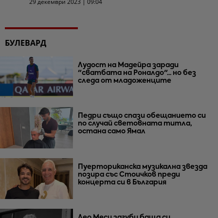
29 декември 2023 | 09:04
БУЛЕВАРД
Лудост на Мадейра заради
"сватбата на Роналдо"... но без
следа от младоженците
Педри също спази обещанието си
по случай световната титла,
остана само Ямал
Пуерториканска музикална звезда
позира със Стоичков преди
концерта си в България
Лео Меси загуби баща си