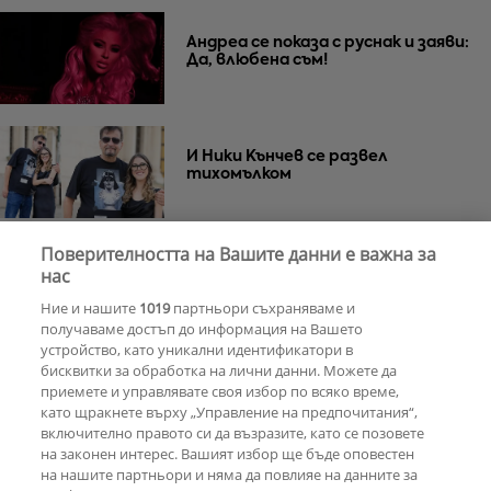
Андреа се показа с руснак и заяви:
Да, влюбена съм!
И Ники Кънчев се развел
тихомълком
Поверителността на Вашите данни е важна за
Почина Уилям Орбит –
нас
музикалният гений зад „Ray of
Ние и нашите
1019
партньори съхраняваме и
Light“ на Мадона
получаваме достъп до информация на Вашето
устройство, като уникални идентификатори в
бисквитки за обработка на лични данни. Можете да
РЕКЛАМА
приемете и управлявате своя избор по всяко време,
като щракнете върху „Управление на предпочитания“,
включително правото си да възразите, като се позовете
на законен интерес. Вашият избор ще бъде оповестен
КОМЕНТАРИ
на нашите партньори и няма да повлияе на данните за