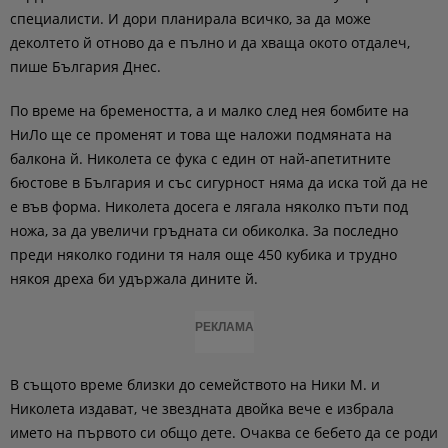
специалисти. И дори планирала всичко, за да може
деколтето й отново да е пълно и да хваща окото отдалеч,
пише България Днес.
По време на бремеността, а и малко след нея бомбите на
НиЛо ще се променят и това ще наложи подмяната на
балкона й. Николета се фука с един от най-апетитните
бюстове в България и със сигурност няма да иска той да не
е във форма. Николета досега е лягала няколко пъти под
ножа, за да увеличи гръдната си обиколка. За последно
преди няколко години тя наля още 450 кубика и трудно
някоя дреха би удържала дините й.
РЕКЛАМА
В същото време близки до семейството на Ники М. и
Николета издават, че звездната двойка вече е избрала
името на първото си общо дете. Очаква се бебето да се роди