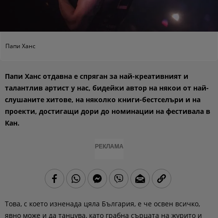
Папи Ханс
Папи Ханс отдавна е спряган за най-креативният и
талантлив артист у нас, бидейки автор на някои от най-
слушаните хитове, на няколко книги-бестселъри и на
проекти, достигащи дори до номинации на фестивала в
Кан.
РЕКЛАМА
Това, с което изненада цяла България, е че освен всичко,
явно може и да танцува, като грабна сърцата на журито и