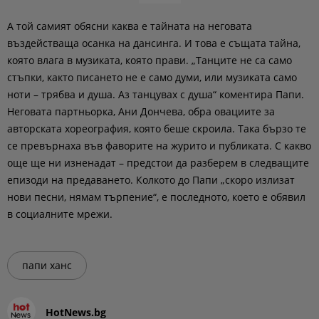
А той самият обясни каква е тайната на неговата
въздействаща осанка на дансинга. И това е същата тайна,
която влага в музиката, която прави. „Танците не са само
стъпки, както писането не е само думи, или музиката само
ноти – трябва и душа. Аз танцувах с душа“ коментира Папи.
Неговата партньорка, Ани Дончева, обра овациите за
авторската хореография, която беше скроила. Така бързо те
се превърнаха във фаворите на журито и публиката. С какво
още ще ни изненадат – предстои да разберем в следващите
епизоди на предаването. Колкото до Папи „скоро излизат
нови песни, нямам търпение“, е последното, което е обявил
в социалните мрежи.
папи ханс
HotNews.bg