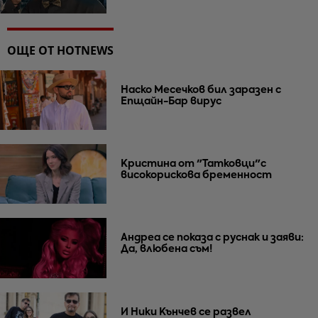
ОЩЕ ОТ HOTNEWS
Наско Месечков бил заразен с
Епщайн-Бар вирус
Кристина от "Татковци"с
високорискова бременност
Андреа се показа с руснак и заяви:
Да, влюбена съм!
И Ники Кънчев се развел