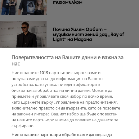
тихомълком
Почина Уилям Орбит –
музикалният гений зад „Ray of
Light“ на Мадона
Поверителността на Вашите данни е важна за
Za Zú Слънчев бряг се завръща с
нас
нова енергия и кулинарна
Ние и нашите
1019
партньори съхраняваме и
еволюция
получаваме достъп до информация на Вашето
устройство, като уникални идентификатори в
бисквитки за обработка на лични данни. Можете да
РЕКЛАМА
приемете и управлявате своя избор по всяко време,
като щракнете върху „Управление на предпочитания“,
включително правото си да възразите, като се позовете
на законен интерес. Вашият избор ще бъде оповестен
КОМЕНТАРИ
на нашите партньори и няма да повлияе на данните за
сърфиране.
Ние и нашите партньори обработваме данни, за да