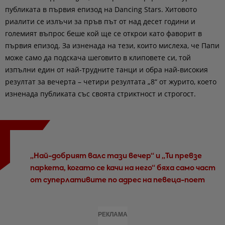
публиката в първия епизод на Dancing Stars. Хитовото
риалити се излъчи за пръв път от над десет години и
големият въпрос беше кой ще се открои като фаворит в
първия епизод. За изненада на тези, които мислеха, че Папи
може само да подскача шеговито в клиповете си, той
изпълни един от най-трудните танци и обра най-високия
резултат за вечерта – четири резултата „8“ от журито, което
изненада публиката със своята стриктност и строгост.
„Най-добрият валс тази вечер“ и „Ти превзе
паркета, когато се качи на него“ бяха само част
от суперлативите по адрес на певеца-поет
РЕКЛАМА