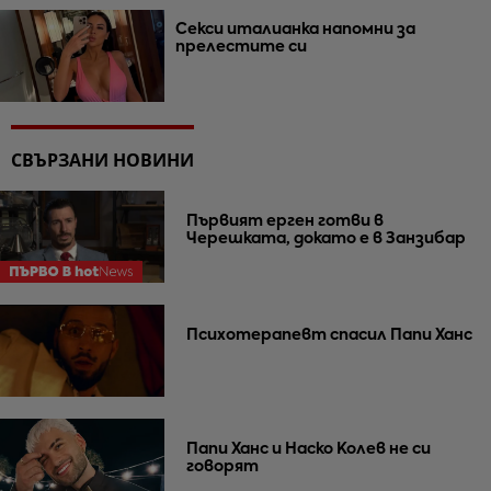
Секси италианка напомни за
прелестите си
СВЪРЗАНИ НОВИНИ
Първият ерген готви в
Черешката, докато е в Занзибар
Психотерапевт спасил Папи Ханс
Папи Ханс и Наско Колев не си
говорят