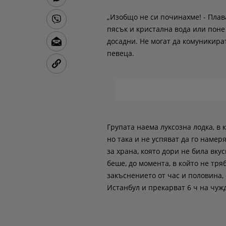
„Изобщо не си починахме! - Плав
пясък и кристална вода или поне
досадни. Не могат да комуникира
певеца.
Групата наема луксозна лодка, в 
но така и не успяват да го намер
за храна, която дори не била вкус
беше, до момента, в който не тр
закъснението от час и половина,
Истанбул и прекарват 6 ч на чуж