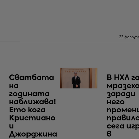
23 февруар
Сватбата
В НХЛ г
на
мразеха
годината
заради
наближава!
него
Ето кога
промен
Кристиано
правило
и
сега иг
Джорджина
в