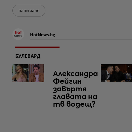
папи ханс
HotNews.bg
БУЛЕВАРД
Александра
Фейгин
завъртя
главата на
тв водещ?