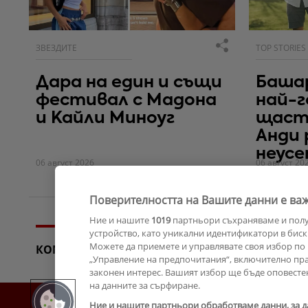
ЗВЕЗДИТЕ
TOP STORIES
Дара на един и същи
Башар
фестивал с Мадона
най-г
и Кайли Миноуг
щаст
Анди
неус
06 август 2026
06 август 20
Поверителността на Вашите данни е важ
Ние и нашите
1019
партньори съхраняваме и пол
устройство, като уникални идентификатори в биск
Можете да приемете и управлявате своя избор по 
КОМЕНТАРИ
„Управление на предпочитания“, включително прав
законен интерес. Вашият избор ще бъде оповесте
на данните за сърфиране.
Ние и нашите партньори обработваме данни, за д