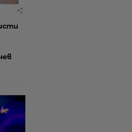
исти
чев