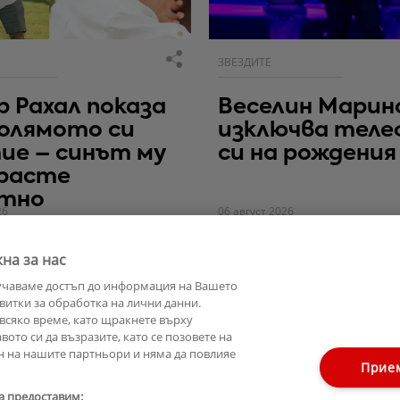
ЗВЕЗДИТЕ
 Рахал показа
Веселин Марин
олямото си
изключва теле
ие – синът му
си на рождения
 расте
етно
26
06 август 2026
на за нас
учаваме достъп до информация на Вашето
витки за обработка на лични данни.
всяко време, като щракнете върху
ото си да възразите, като се позовете на
н на нашите партньори и няма да повлияе
Прие
а предоставим: