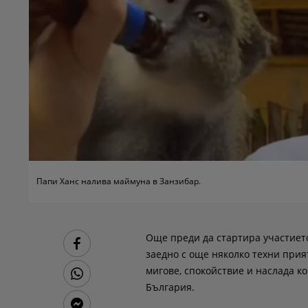
Папи Ханс налива маймуна в Занзибар.
Още преди да стартира участието
заедно с още няколко техни прия
мигове, спокойствие и наслада к
България.