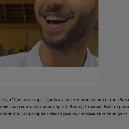
 му в "Денсинг старс", двойката посети екзотичния остров Зан
тели, сред които и първият ерген -Виктор Стоянов. Вместо ром
омпанията си прекарва толкова ужасно, че няма търпение да се