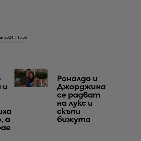
и 2024 | 10:55
о
Роналдо и
 и
Джорджина
се радват
на лукс и
иха
скъпи
, а
бижута
рае