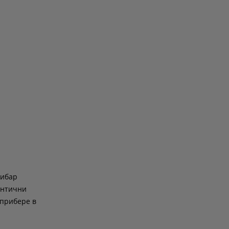
зибар
антични
 прибере в