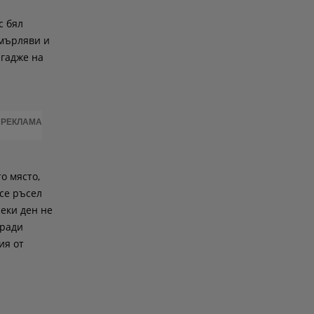
с бял
 мърляви и
 гадже на
РЕКЛАМА
о място,
 се ръсел
секи ден не
аради
ия от