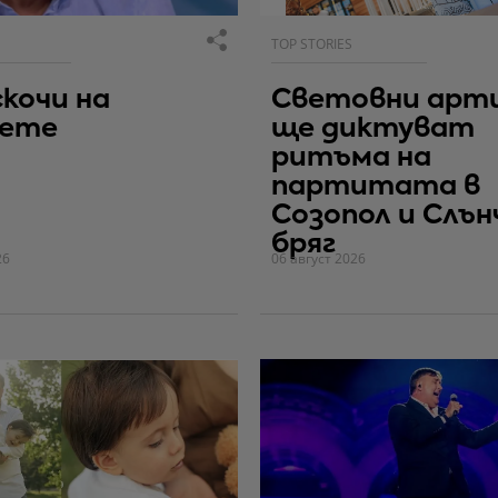
TOP STORIES
скочи на
Световни арт
вете
ще диктуват
ритъма на
партитата в
Созопол и Слън
бряг
26
06 август 2026