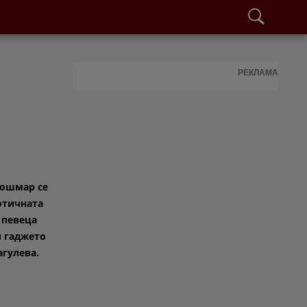
РЕКЛАМА
кошмар се
отичната
 певеца
и гаджето
агулева.