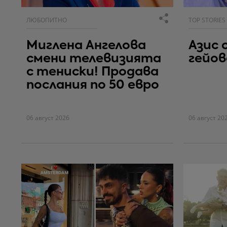
ЛЮБОПИТНО
TOP STORIES
Миглена Ангелова
Азис 
смени телевизията
гейо
с тениски! Продава
послания по 50 евро
06 август 2026
06 август 20