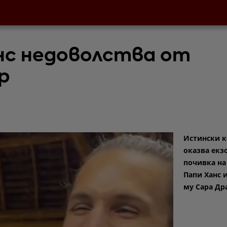
нс недоволства от
р
Истински 
оказва екз
почивка на
Папи Ханс 
му Сара Др