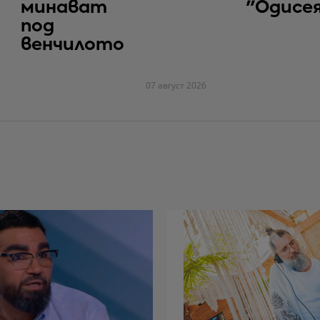
минават
"Одисе
под
венчилото
07 август 2026