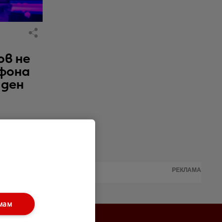
ов не
фона
 ден
РЕКЛАМА
мам