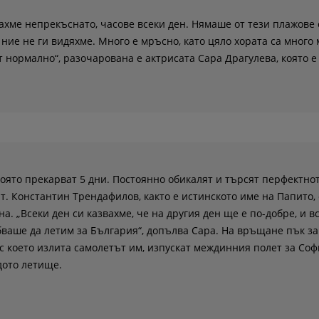
ахме непрекъснато, часове всеки ден. Нямаше от тези плажове 
 ние не ги видяхме. Много е мръсно, като цяло хората са много
т нормално“, разочарована е актрисата Сара Драгулева, която е
която прекарват 5 дни. Постоянно обикалят и търсят перфектнот
ят. Константин Трендафилов, както е истинското име на Папито,
на. „Всеки ден си казвахме, че на другия ден ще е по-добре, и в
ябваше да летим за България“, допълва Сара. На връщане пък з
 с което излита самолетът им, изпускат междинния полет за Соф
дото летище.